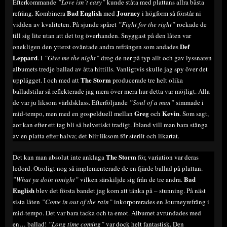
Efterkommande
”Love isn´t easy”
kunde ståta med plattans allra bästa
Bad English
Journey
refräng. Kombinera
med
i högform så förstår ni
vidden av kvaliteten. På sjunde spåret
”Fight for the right”
rockade de
till sig lite utan att det tog överhanden. Snyggast på den låten var
Def
onekligen den ytterst oväntade andra refrängen som andades
Leppard
. I
”Give me the night”
drog de ner på typ allt och gav lyssnaren
albumets tredje ballad av åtta hittills. Vanligtvis skulle jag spy över det
The Storm
upplägget. I och med att
producerade tre helt olika
balladstilar så reflekterade jag mera över mera hur detta var möjligt. Alla
de var ju liksom världsklass. Efterföljande
”Soul of a man”
simmade i
Greg
Kevin
mid-tempo, men med en gospelduell mellan
och
. Som sagt,
aor kan efter ett tag bli så helvetiskt tradigt. Ibland vill man bara stänga
av en platta efter halva; det blir liksom för sterilt och likartat.
The Storm
Det kan man absolut inte anklaga
för, variation var deras
ledord. Otroligt nog så implementerade de en fjärde ballad på plattan.
Bad
”What ya doin tonight”
vilken särskiljde sig från de tre andra.
English
blev det första bandet jag kom att tänka på – stunning. På näst
sista låten
”Come in out of the rain”
inkorporerades en Journeyrefräng i
mid-tempo. Det var bara tacka och ta emot. Albumet avrundades med
en… ballad!
”Long time coming”
var dock helt fantastisk. Den