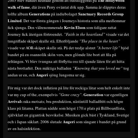
The Hollywood
2005 blev bandet hedrade genom att odödliggöras på
walk of fame
, där även Perry oväntat dök upp. Samma år släpptes deras
Generations
Sanctuary Records Group
tolfte album
på indiebolaget
Limited
. Det var första gången i Journeys historia som alla medlemmar
Kevin Elson
fick sjunga. Den välrenommerade
som tidigare rattat
Journey fick återigen förtroendet.
”Faith in the heartland”
visade var det
tungriffade skåpet skulle stå. Efterföljande
”The place in the heart”
visade var AOR-skåpet skulle stå. På det tredje alstret
”A better life”
bjöd
bandet på en osannolik skön vers, men glömde lite bort att fila på
refrängen. Vi blev tvungna att förflytta oss till sjunde låten för att hitta
nästa brottarhit. Den mäktiga balladen
”Knowing that you loved me”
tog
Augeri
andan ur en, och
sjöng lungorna ur sig.
För mig var det dock inflation på lite för rockiga låtar som helt enkelt inte
Generation
var my cup of the, exempelvis
”Gone crazy”
.
var egentligen
Arrival
s raka motsats; bra produktion, nästintill balladfritt och högre
klass på låtarna. Plattan nådde som högst 170:e plats på Billboardlista,
självklart en gigantisk besvikelse. Musiken gick bäst i Tyskland, Sverige
Augeri
och i Japan såklart. 2006 slutade
som sångare i bandet på grund
av en halsinfektion.