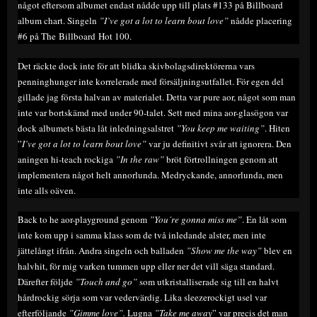
något eftersom albumet endast nådde upp till plats #133 på Billboard
album chart. Singeln
”I’ve got a lot to learn bout love”
nådde placering
#6 på The Billboard Hot 100.
Det räckte dock inte för att blidka skivbolagsdirektörerna vars
penninghunger inte korrelerade med försäljningsutfallet. För egen del
gillade jag första halvan av materialet. Detta var pure aor, något som man
inte var bortskämd med under 90-talet. Sett med mina aor-glasögon var
dock albumets bästa låt inledningsalstret
”You keep me waiting”
. Hiten
”
I’ve got a lot to learn bout love”
var ju definitivt svår att ignorera. Den
aningen hi-teach rockiga
”In the raw”
bröt förtrollningen genom att
implementera något helt annorlunda. Medryckande, annorlunda, men
inte alls oäven.
Back to he aor-playground genom
”You´re gonna miss me”
. En låt som
inte kom upp i samma klass som de två inledande alster, men inte
jättelångt ifrån. Andra singeln och balladen
”Show me the way”
blev en
halvhit, för mig varken tummen upp eller ner det vill säga standard.
Därefter följde
”Touch and go”
som utkristalliserade sig till en halvt
hårdrockig sörja som var vedervärdig. Lika sleezerockigt usel var
efterföljande
”Gimme love”.
Lugna
”Take me away
” var precis det man