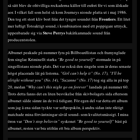
så sätt blev de ofrivilliga rockaderna källor till eufori för vi som älskade
aor. I vilket fall som helst så kom Journeys nionde platta ut i maj 1986.
Frontiers
Den tog ett stort kliv bort från det tyngre soundet från
. Ett litet
mer luftigt Totoaktigt sound, i kombination med ett poppigare uttryck,
Steve Perrys
uppenbarade sig via
bakåtkammade sound från
producentstolen.
Albumet peakade på nummer fyra på Billboardlistan och framynglade
fem singlar. Kriminellt starka
”Be good to yourself”
stormade in på
singellistans nionde plats. Det var också den singeln som är deras senaste
högst placerade låt på listorna.
”Girl can’t help it” (No. 17), ”I’ll be
alright without you” (No. 14), ”Suzanne” (No. 17)
tog sig alla in på top
20, medan ”
Why can’t this night go on forever”
landade på nummer 60.
Trots detta fanns det en liten besvikelse från skivbolagets sida eftersom
albumet sålde sämre än de två tidigare. För egen del var detta ett album
som jag å ena sidan tyckte var softpopskön, å andra sidan inte riktigt
matchade mina förväntningar såväl sound- som kvalitetsmässigt. I mina
öron var
”Don´t stop believin”
syskonet
”Be good to yourself”
bäst på
albumet, resten var bra utifrån ett bra album perspektiv.