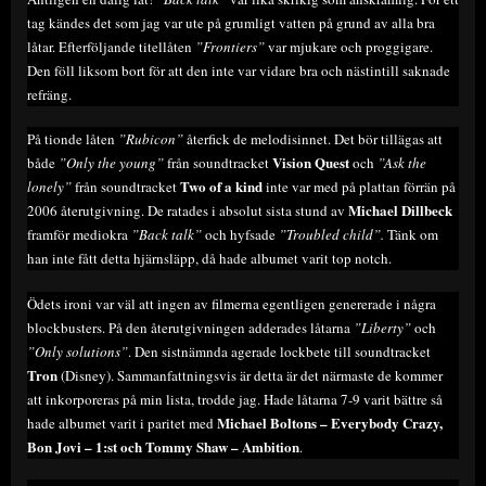
tag kändes det som jag var ute på grumligt vatten på grund av alla bra
låtar. Efterföljande titellåten
”Frontiers”
var mjukare och proggigare.
Den föll liksom bort för att den inte var vidare bra och nästintill saknade
refräng.
På tionde låten
”Rubicon”
återfick de melodisinnet. Det bör tillägas att
Vision Quest
både
”Only the young”
från soundtracket
och
”Ask the
Two of a kind
lonely”
från soundtracket
inte var med på plattan förrän på
Michael Dillbeck
2006 återutgivning. De ratades i absolut sista stund av
framför mediokra
”Back talk”
och hyfsade
”Troubled child”.
Tänk om
han inte fått detta hjärnsläpp, då hade albumet varit top notch.
Ödets ironi var väl att ingen av filmerna egentligen genererade i några
blockbusters. På den återutgivningen adderades låtarna
”Liberty”
och
”Only solutions”
. Den sistnämnda agerade lockbete till soundtracket
Tron
(Disney). Sammanfattningsvis är detta är det närmaste de kommer
att inkorporeras på min lista, trodde jag. Hade låtarna 7-9 varit bättre så
Michael Boltons – Everybody Crazy,
hade albumet varit i paritet med
Bon Jovi – 1:st och Tommy Shaw – Ambition
.