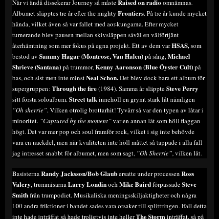
Raised on radio
När vi ändå dissekerar Journey så måste
omnämnas.
Frontiers
Albumet släpptes tre år efter the mighty
. På tre år kunde mycket
hända, vilket även så var fallet med aor-kungarna. Efter mycket
turnerande blev pausen mellan skivsläppen såväl en välförtjänt
HSAS,
återhämtning som mer fokus på egna projekt. Ett av dem var
som
Sammy Hagar (Montrose, Van Halen)
Michael
bestod av
på sång,
Shrieve (Santana)
Kenny Aaronson (Blue Öyster Cult)
på trummor,
på
Neal Schon.
bas, och sist men inte minst
Det blev dock bara ett album för
Through the fire
Steve Perry
supergruppen:
(1984). Samma år släppte
Street talk
sitt första soloalbum.
innehöll en grymt stark låt nämligen
”Oh sherrie”
. Vilken otrolig brottarhit! Tyvärr så var den typen av låtar i
minoritet.
”Captured by the moment”
var en annan låt som höll flaggan
högt. Det var mer pop och soul framför rock, vilket i sig inte behövde
vara en nackdel, men när kvaliteten inte höll måttet så tappade i alla fall
jag intresset snabbt för albumet, men som sagt,
”Oh Sherrie”
, vilken låt.
Randy Jacksson/Bob Glaub
Ross
Basisterna
ersatte under processen
Valery
Larry Londin
Mike Baird
Steve
, trummisarna
och
förpassade
Smith
från trumpodiet. Musikaliska meningsskiljaktigheter och några
100 andra friktioner i bandet sades vara orsaker till splittringen. Ifall detta
The Storm
inte hade inträffat så hade troligtvis inte heller
inträffat, så på