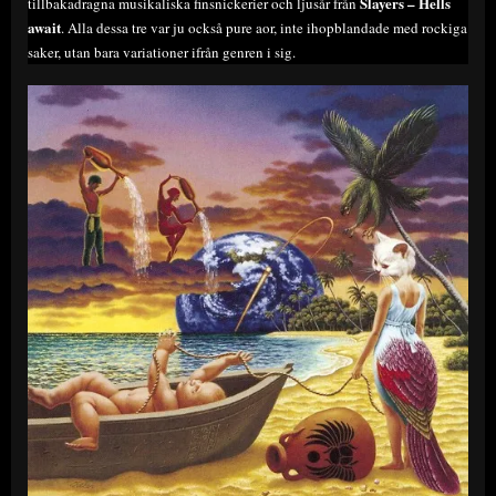
Slayers – Hells
tillbakadragna musikaliska finsnickerier och ljusår från
await
. Alla dessa tre var ju också pure aor, inte ihopblandade med rockiga
saker, utan bara variationer ifrån genren i sig.