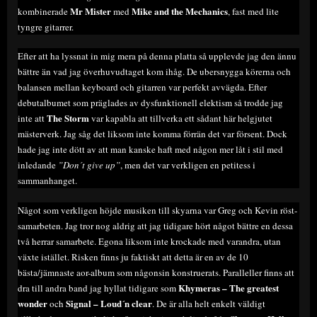
Mr Mister
Mike and the Mechanics
kombinerade
med
, fast med lite
tyngre gitarrer.
Efter att ha lyssnat in mig mera på denna platta så upplevde jag den ännu
bättre än vad jag överhuvudtaget kom ihåg. De ubersnygga körerna och
balansen mellan keyboard och gitarren var perfekt avvägda. Efter
debutalbumet som präglades av dysfunktionell elektism så trodde jag
The Storm
inte att
var kapabla att tillverka ett sådant här helgjutet
mästerverk. Jag såg det liksom inte komma förrän det var försent. Dock
hade jag inte dött av att man kanske haft med någon mer låt i stil med
inledande
”Don´t give up”
, men det var verkligen en petitess i
sammanhanget.
Något som verkligen höjde musiken till skyarna var Greg och Kevin röst-
samarbeten. Jag tror nog aldrig att jag tidigare hört något bättre en dessa
två herrar samarbete. Egona liksom inte krockade med varandra, utan
växte istället. Risken finns ju faktiskt att detta är en av de 10
bästa/jämnaste aor-album som någonsin konstruerats. Paralleller finns att
Khymeras – The greatest
dra till andra band jag hyllat tidigare som
wonder
Signal – Loud´n clear
och
. De är alla helt enkelt väldigt