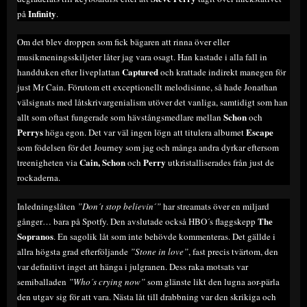
Infinity
på
.
Om det blev droppen som fick bägaren att rinna över eller
musikmeningsskiljeter låter jag vara osagt. Han kastade i alla fall in
Captured
handduken efter liveplattan
och krattade indirekt manegen för
just Mr Cain. Förutom ett exceptionellt melodisinne, så hade Jonathan
välsignats med låtskrivargenialism utöver det vanliga, samtidigt som han
Schon
allt som oftast fungerade som hävstångsmedlare mellan
och
Perrys
Escape
höga egon. Det var väl ingen lögn att titulera albumet
som födelsen för det Journey som jag och många andra dyrkar eftersom
Cain, Schon
Perry
treenigheten via
och
utkristalliserades från just de
rockaderna.
Inledningslåten
”Don´t stop believin
´
”
har streamats över en miljard
The
gånger… bara på Spotfy. Den avslutade också HBO´s flaggskepp
Sopranos
. En sagolik låt som inte behövde kommenteras. Det gällde i
allra högsta grad efterföljande
”Stone in love”
, fast precis tvärtom, den
var definitivt inget att hänga i julgranen. Dess raka motsats var
semiballaden
”Who´s crying now”
som glänste likt den lugna aor-pärla
den utgav sig för att vara. Nästa låt till drabbning var den skrikiga och