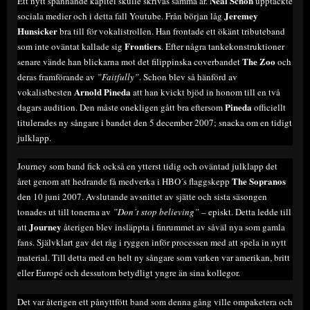
Neal Schon
Ett nytt spännande kapitel skulle skrivas samma år.
upptäckte
Jeremey
sociala medier och i detta fall Youtube. Från början låg
Hunsicker
bra till för vokalistrollen. Han frontade ett ökänt tributeband
Frontiers
som inte oväntat kallade sig
. Efter några tankekonstruktioner
The Zoo
senare vände han blickarna mot det filippinska coverbandet
och
deras framförande av
”Faitfully”
. Schon blev så hänförd av
Arnold Pineda
vokalistbesten
att han kvickt bjöd in honom till en två
Pineda
dagars audition. Den måste onekligen gått bra eftersom
officiellt
titulerades ny sångare i bandet den 5 december 2007; snacka om en tidigt
julklapp.
Journey som band fick också en ytterst tidig och oväntad julklapp det
The Sopranos
året genom att hedrande få medverka i HBO´s flaggskepp
den 10 juni 2007. Avslutande avsnittet av sjätte och sista säsongen
tonades ut till tonerna av
”Don´t stop believing”
– episkt. Detta ledde till
Journey
att
återigen blev insläppta i finrummet av såväl nya som gamla
fans. Självklart gav det råg i ryggen inför processen med att spela in nytt
material. Till detta med en helt ny sångare som varken var amerikan, britt
eller Europé och dessutom betydligt yngre än sina kollegor.
Det var återigen ett pånyttfött band som denna gång ville ompaketera och