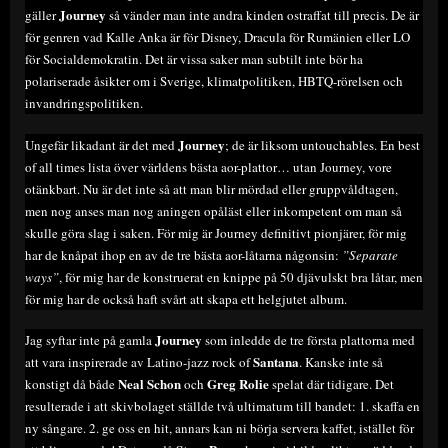
Journey
gäller
så vänder man inte andra kinden ostraffat till precis. De är
för genren vad Kalle Anka är för Disney, Dracula för Rumänien eller LO
för Socialdemokratin. Det är vissa saker man subtilt inte bör ha
polariserade åsikter om i Sverige, klimatpolitiken, HBTQ-rörelsen och
invandringspolitiken.
Journey
Ungefär likadant är det med
; de är liksom untouchables. En best
of all times lista över världens bästa aor-plattor… utan Journey, vore
otänkbart. Nu är det inte så att man blir mördad eller gruppvåldtagen,
men nog anses man nog aningen opåläst eller inkompetent om man så
skulle göra slag i saken. För mig är Journey definitivt pionjärer, för mig
har de knåpat ihop en av de tre bästa aor-låtarna någonsin:
”Separate
ways”
, för mig har de konstruerat en knippe på 50 djävulskt bra låtar, men
för mig har de också haft svårt att skapa ett helgjutet album.
Journey
Jag syftar inte på gamla
som inledde de tre första plattorna med
Santana
att vara inspirerade av Latino-jazz rock of
. Kanske inte så
Neal Schon
Greg Rolie
konstigt då både
och
spelat där tidigare. Det
resulterade i att skivbolaget ställde två ultimatum till bandet: 1. skaffa en
ny sångare. 2. ge oss en hit, annars kan ni börja servera kaffet, istället för