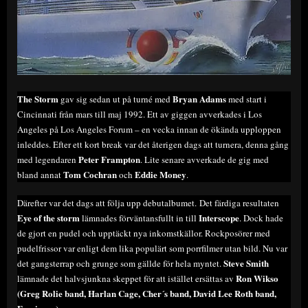
The Storm
Bryan Adams
gav sig sedan ut på turné med
med start i
Cincinnati från mars till maj 1992. Ett av giggen avverkades i Los
Angeles på Los Angeles Forum – en vecka innan de ökända upploppen
inleddes. Efter ett kort break var det återigen dags att turnera, denna gång
Peter Frampton
med legendaren
. Lite senare avverkade de gig med
Tom Cochran
Eddie Money
bland annat
och
.
Därefter var det dags att följa upp debutalbumet. Det färdiga resultaten
Eye of the storm
Interscope
lämnades förväntansfullt in till
. Dock hade
de gjort en pudel och upptäckt nya inkomstkällor. Rockposörer med
pudelfrissor var enligt dem lika populärt som porrfilmer utan bild. Nu var
Steve Smith
det gangsterrap och grunge som gällde för hela myntet.
Ron Wikso
lämnade det halvsjunkna skeppet för att istället ersättas av
(Greg Rolie band, Harlan Cage, Cher´s band, David Lee Roth band,