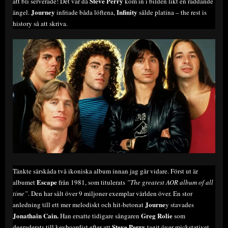
Steve Perry
att bli serverade! Det var då
kom in i bilden likt en räddande
Journey
Infinity
ängel.
infriade båda löftena,
sålde platina – the rest is
history så att skriva.
Tänkte särskåda två ikoniska album innan jag går vidare. Först ut är
Escape
albumet
från 1981, som titulerats
”The greatest AOR album of all
time”
. Den har sålt över 9 miljoner exemplar världen över. En stor
Journe
anledning till ett mer melodiskt och hit-betonat
y stavades
Jonathain Cain.
Greg Rolie
Han ersatte tidigare sångaren
som
Steve Perry
degraderats till keyboardist efter att
tagit över mickstativet