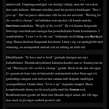
mästerverk. Ursprungsomslaget var otroligt vidrigt, men det var också
den enda fadäsen. Albumet inleddes med det positiva budskapet
”Don´t
give up”
. Det var precis såhär man ville ha sin aor serverad.
”Waiting for
the world to change
” var balladen som mycket väl kunde matcha
Survivors
underbara
”Weight of the world”
. De två låtarna fungerade
förövrigt som bruksanvisningar hur powerballader borde konstruerats. I
Greg
Kevin
semiballaden
”I wan´t to be the one”
briljerade såväl
som
på
sång. Denna dualism fungerade klockrent. Låten i sig var sprängfylld med
stämsång, en utomjordisk melodi och en refräng att döda till.
Efterföljande
”To have and to hold”
grottade återigen ner sig i
balladträsket. Näsduksskrynklaren kännetecknades mer av Journeyism än
vad
”Waiting for the world to change”
gjorde. Dock levde den sitt egna
liv genom att bara vara så fantastiskt sentimentalvacker. Som sagt två
gudomliga sångare som strävar mot samma mål skapade onekligen
synergieffekter. I femte låten
”Livin it up”
stegrades tempot. Duon
Gowan
kompletterade denna aor hi-teach pärla med lite
rock.
Kombinationen gjorde att låten inte liknade något annat, det vill säga
den stack ut på något oerhört positivt sätt.