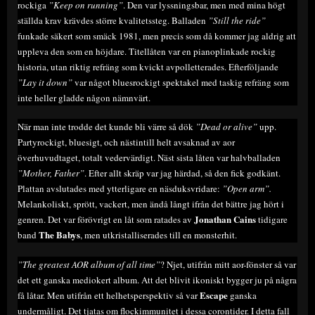
rockiga
”Keep on running”
. Den var lyssningsbar, men med mina högt
ställda krav krävdes större kvalitetssteg. Balladen
”Still the ride”
funkade säkert som smäck 1981, men precis som då kommer jag aldrig att
uppleva den som en höjdare. Titellåten var en pianoplinkade rockig
historia, utan riktig refräng som kvickt avpolletterades. Efterföljande
”Lay it down”
var något bluesrockigt spektakel med taskig refräng som
inte heller gladde någon nämnvärt.
När man inte trodde det kunde bli värre så dök
”Dead or alive”
upp.
Partyrockigt, bluesigt, och nästintill helt avsaknad av aor
överhuvudtaget, totalt vedervärdigt. Näst sista låten var halvballaden
”Mother, Father”
. Efter allt skräp var jag härdad, så den fick godkänt.
Plattan avslutades med ytterligare en näsduksvridare:
”Open arm”.
Melankoliskt, sprött, vackert, men ändå långt ifrån det bättre jag hört i
Jonathan Cains
genren. Det var förövrigt en låt som ratades av
tidigare
The Babys
band
, men utkristalliserades till en monsterhit.
”The greatest AOR album of all time”
? Njet, utifrån mitt aor-fönster så var
det ett ganska mediokert album. Att det blivit ikoniskt bygger ju på några
Escape
få låtar. Men utifrån ett helhetsperspektiv så var
ganska
undermåligt. Det tjatas om flockimmunitet i dessa corontider. I detta fall