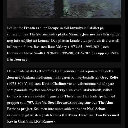
Frontiers
Escape
Istället för
eller
så föll huvudvalet istället på
The Storms
Journe
supergruppen
andra platta. Närmare
y än såhär var det
nog inte möjligt att komma. Den plattan kunde utan problem tituleras all
Ross Valory
killers, no fillers. Basisten
(1973-85, 1995-2021) och
Steve Smith
trummisen
(1978-85, 1995-98, 2015-2021) sa upp sig 1985
Journey
från
.
De skapade istället ett Journey light genom att inkorporera före detta
Journey/Santana
Greg Rolie
medlemmen, sångaren och keyboardisten
Kevin Chalfant
(1973-80). Vokalisten
var en välrenommerad sångare
Steve Perry
som påminde mycket om
i sin vokalistakrobatik, vilket
The Storm
troligtvis var en värdefull byggsten i
. Han hade spelat med
707, The Vu, Steel Breeze, Shooting star
The Alan
grupper som
och
Parsons project
Neal Schon
. Sist men inte minst adderades den
-
Josh Ramos (Le Mans, Hardline, Two Fires med
inspirerade gitarristen
Kevin Chalfant, LRS, Ramos).