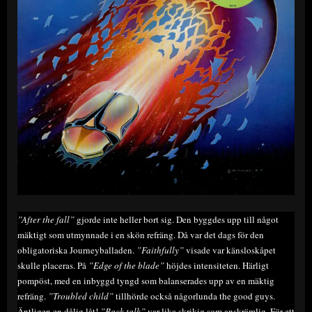
”After the fall”
gjorde inte heller bort sig. Den byggdes upp till något
mäktigt som utmynnade i en skön refräng. Då var det dags för den
obligatoriska Journeyballaden.
”Faithfully”
visade var känsloskåpet
skulle placeras. På
”Edge of the blade”
höjdes intensiteten. Härligt
pompöst, med en inbyggd tyngd som balanserades upp av en mäktig
refräng.
”Troubled child”
tillhörde också någorlunda the good guys.
Äntligen en dålig låt!
”Back talk”
var lika skrikig som anskrämlig. För ett