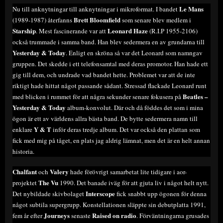
Le Mans
Nu till anknytningar till anknytningar i mikroformat. I bandet
Brett Bloomfield
(1989-1987) återfanns
som senare blev medlem i
Starship
Leonard Haze
. Mest fascinerande var att
(R.I.P 1955-2106)
också trummade i samma band. Han blev sedermera en av grundarna till
Yesterday & Today
. Enligt en skröna så var det Leonard som namngav
gruppen. Det skedde i ett telefonsamtal med deras promotor. Han hade ett
gig till dem, och undrade vad bandet hette. Problemet var att de inte
riktigt hade hittat något passande sådant. Stressad flackade Leonard runt
Beatles –
med blicken i rummet för att några sekunder senare fokusera på
Yesterday & Today
album-konvolut. Där och då föddes det som i mina
ögon är ett av världens allra bästa band. De bytte sedermera namn till
Y & T
enklare
inför deras tredje album. Det var också den plattan som
fick med mig på tåget, en plats jag aldrig lämnat, men det är en helt annan
historia.
Chalfant
Valery
och
hade förövrigt samarbetat lite tidigare i aor-
The Vu
projektet
1990. Det banade iväg för att gjuta liv i något helt nytt.
Interscope
Det nybildade skivbolaget
fick snabbt upp ögonen för denna
något subtila supergrupp. Konstellationen släppte sin debutplatta 1991,
Journeys
Raised on radio
fem år efter
senaste
. Förväntningarna grusades