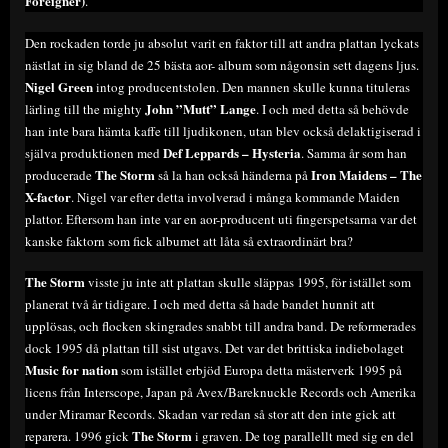
Foreigner)
.
Den rockaden torde ju absolut varit en faktor till att andra plattan lyckats
nästlat in sig bland de 25 bästa aor- album som någonsin sett dagens ljus.
Nigel Green
intog producentstolen. Den mannen skulle kunna tituleras
John ”Mutt” Lange
lärling till the mighty
. I och med detta så behövde
han inte bara hämta kaffe till ljudikonen, utan blev också delaktigiserad i
Def Leppards – Hysteria
själva produktionen med
. Samma år som han
The Storm
Iron Maidens – The
producerade
så la han också händerna på
X-factor
. Nigel var efter detta involverad i många kommande Maiden
plattor. Eftersom han inte var en aor-producent uti fingerspetsarna var det
kanske faktorn som fick albumet att låta så extraordinärt bra?
The Storm
visste ju inte att plattan skulle släppas 1995, för istället som
planerat två år tidigare. I och med detta så hade bandet hunnit att
upplösas, och flocken skingrades snabbt till andra band. De reformerades
dock 1995 då plattan till sist utgavs. Det var det brittiska indiebolaget
Music for nation
som istället erbjöd Europa detta mästerverk 1995 på
licens från Interscope, Japan på Avex/Bareknuckle Records och Amerika
under Miramar Records. Skadan var redan så stor att den inte gick att
The Storm
reparera. 1996 gick
i graven. De tog parallellt med sig en del