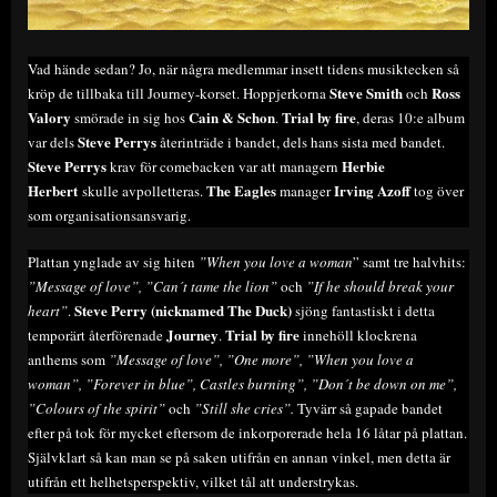
Vad hände sedan? Jo, när några medlemmar insett tidens musiktecken så
Steve Smith
Ross
kröp de tillbaka till Journey-korset. Hoppjerkorna
och
Valory
Cain & Schon
Trial by fire
smörade in sig hos
.
, deras 10:e album
Steve Perrys
var dels
återinträde i bandet, dels hans sista med bandet.
Steve Perrys
Herbie
krav för comebacken var att managern
Herbert
The Eagles
Irving Azoff
skulle avpolletteras.
manager
tog över
som organisationsansvarig.
Plattan ynglade av sig hiten
”When you love a woman
” samt tre halvhits:
”Message of love”, ”Can´t tame the lion”
och
”If he should break your
Steve Perry (nicknamed The Duck)
heart”
.
sjöng fantastiskt i detta
Journey
Trial by fire
temporärt återförenade
.
innehöll klockrena
anthems som
”Message of love”, ”One more”, ”When you love a
woman”, ”Forever in blue”, Castles burning”, ”Don´t be down on me”,
”Colours of the spirit”
och
”Still she cries”.
Tyvärr så gapade bandet
efter på tok för mycket eftersom de inkorporerade hela 16 låtar på plattan.
Självklart så kan man se på saken utifrån en annan vinkel, men detta är
utifrån ett helhetsperspektiv, vilket tål att understrykas.