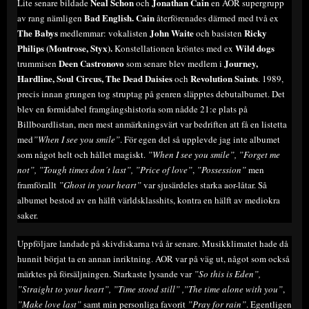
Neal Schon
Jonathan Cain
Lite senare bildade
och
en AOR supergrupp
Bad English. Cain
av rang nämligen
återförenades därmed med två ex
The Babys
John Waite
Ricky
medlemmar: vokalisten
och basisten
Philips (Montrose, Styx).
Wild dogs
Konstellationen kröntes med ex
Deen Castronovo
Journey,
trummisen
som senare blev medlem i
Hardline, Soul Circus, The Dead Daisies
Revolution Saints
och
. 1989,
precis innan grungen tog struptag på genren släpptes debutalbumet. Det
blev en formidabel framgångshistoria som nådde 21:e plats på
Billboardlistan, men mest anmärkningsvärt var bedriften att få en listetta
med
”When I see you smile”
. För egen del så upplevde jag inte albumet
som något helt och hållet magiskt.
”When I see you smile”, ”Forget me
not”, ”Tough times don´t last”, ”Price of love”
,
”Possession”
men
framförallt
”Ghost in your heart”
var sjusärdeles starka aor-låtar. Så
albumet bestod av en hälft världsklasshits, kontra en hälft av mediokra
saker.
Uppföljare landade på skivdiskarna två år senare. Musikklimatet hade då
hunnit börjat ta en annan inriktning. AOR var på väg ut, något som också
märktes på försäljningen. Starkaste lysande var
”So this is Eden”,
”Straight to your heart”, ”Time stood still” ,”The time alone with you”
,
”Make love last”
samt min personliga favorit
”Pray for rain”
. Egentligen