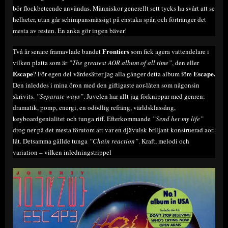
bör flockbeteende användas. Människor generellt sett tycks ha svårt att se
helheter, utan går schimpansmässigt på enstaka spår, och förtränger det
mesta av resten. En anka gör ingen bäver!
Frontiers
Två år senare framavlade bandet
som fick agera vattendelare i
vilken platta som är
”The greatest AOR album of all time”
, den eller
Escape
Escape.
? För egen del värdesätter jag alla gånger detta album före
Den inleddes i mina öron med den giftigaste aor-låten som någonsin
skrivits.
”Separate ways”
. Juvelen har allt jag förknippar med genren:
dramatik, pomp, energi, en odödlig refräng, världsklassång,
keyboardgenialitet och tunga riff. Efterkommande
”Send her my life”
drog ner på det mesta förutom att var en djävulsk briljant konstruerad aor-
låt. Detsamma gällde tunga
”Chain reaction”
. Kraft, melodi och
variation – vilken inledningstrippel