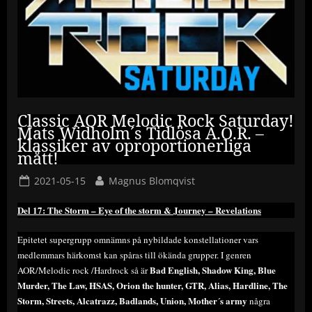
Classic AOR Melodic Rock Saturday!
Mats Widholm´s Tidlösa A.O.R. –
klassiker av oproportionerliga
mått!
Posted
By
2021-05-15
Magnus Blomqvist
on
Del 17: The Storm – Eye of the storm & Journey – Revelations
Epitetet supergrupp omnämns på nybildade konstellationer vars
medlemmars härkomst kan spåras till ökända grupper. I genren
Bad English, Shadow King, Blue
AOR/Melodic rock /Hardrock så är
Murder, The Law, HSAS, Orion the hunter, GTR, Alias, Hardline, The
Storm, Streets, Alcatrazz, Badlands, Union, Mother´s army
några