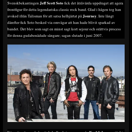
Jeff Scott Soto
Svenskbekantingen
fick det åtråvärda uppdraget att agera
frontfigur för detta legendariska classic rock band. Glad i hågen tog han
Journey
avsked ifrån Talisman för att satsa helhjärtat på
. Inte långt
därefter fick Soto besked via omvägar att han hade blivit sparkad av
bandet. Det blev som sagt en minst sagt kort sejour och orättvis process
för denna gudabenådade sångare; sagan slutade i juni 2007.