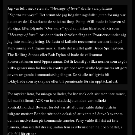
Jag var fullt medveten att
”Message of love”
skulle vara plattans
”Separatae ways”
. Det struntade jag högaktningsfullt i, utan för mig var
det en av de 10 starkaste de snickrat ihop. Pomp-AOR made in heaven så
att säga. Efterföljande
”One more”
sjöd av nästan likartad elixir som
”Message of love”
. Att de indirekt försökte fånga in Frontierssoundet såg
jag inte som kopiering. De flesta så kallade recensenter var mer inne på
återvinning av tidigare musik. Hade det istället gällt Bruce Springsteen,
The Rolling Stones eller Bob Dylan så hade de välkomnat
konservatismen med öppna armar. Det är konstigt vilka normer som avgör
vilka genrer man får häckla kontra grupper som skulle legitimeras att göra
covers av gamla kommunistslagdängor. De skulle troligtvis bli
tokhyllade som nyskapare eller bli premierade för sin upptäckarlust.
För mycket låtar, för många ballader, för lite rock och sist men inte minst,
fel musikklimat; AOR var inte skadeskjuten, den var indirekt
kontraktmördad. Beviset för det var att albumet sålde dåligt utifrån
tidigare meriter. Bandet tröttnade också på att vänta på Steve´s svar om
dennes medverkan på kommande turnéer. Perry valde till sist att inte
turnera, utan istället dra sig undan från skivbranschen helt och hållet, i
alla fall för ett tag.