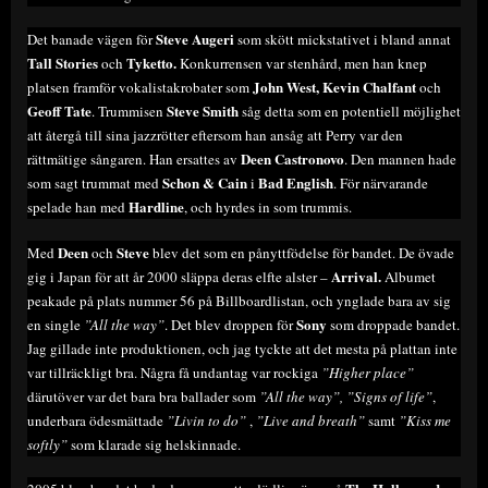
Steve Augeri
Det banade vägen för
som skött mickstativet i bland annat
Tall Stories
Tyketto.
och
Konkurrensen var stenhård, men han knep
John West, Kevin Chalfant
platsen framför vokalistakrobater som
och
Geoff Tate
Steve Smith
. Trummisen
såg detta som en potentiell möjlighet
att återgå till sina jazzrötter eftersom han ansåg att Perry var den
Deen Castronovo
rättmätige sångaren. Han ersattes av
. Den mannen hade
Schon & Cain
Bad English
som sagt trummat med
i
. För närvarande
Hardline
spelade han med
, och hyrdes in som trummis.
Deen
Steve
Med
och
blev det som en pånyttfödelse för bandet. De övade
Arrival.
gig i Japan för att år 2000 släppa deras elfte alster –
Albumet
peakade på plats nummer 56 på Billboardlistan, och ynglade bara av sig
Sony
en single
”All the way”
. Det blev droppen för
som droppade bandet.
Jag gillade inte produktionen, och jag tyckte att det mesta på plattan inte
var tillräckligt bra. Några få undantag var rockiga
”Higher place”
därutöver
var det bara bra ballader som
”All the way”, ”Signs of life”
,
underbara ödesmättade
”Livin to do”
,
”Live and breath”
samt
”Kiss me
softly”
som klarade sig helskinnade.