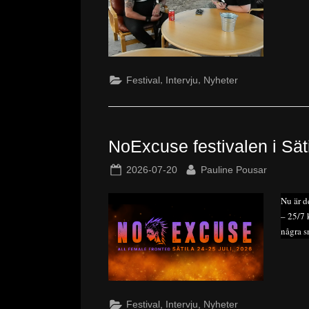
,
,
Festival
Intervju
Nyheter
NoExcuse festivalen i Säti
Posted
By
2026-07-20
Pauline Pousar
on
Nu är d
– 25/7 
några s
,
,
Festival
Intervju
Nyheter