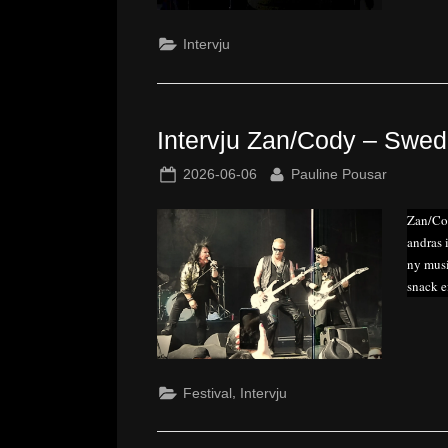
Intervju
Intervju Zan/Cody – Swed
Posted
By
2026-06-06
Pauline Pousar
on
Zan/Cod
andras 
ny musi
snack e
,
Festival
Intervju