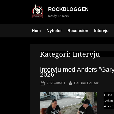
Skip
ROCKBLOGGEN
to
Ready To Rock!
content
Hem
Nyheter
Recension
Intervju
Kategori:
Intervju
Intervju med Anders ”Gary
2026
Posted
By
2026-08-01
Pauline Pousar
on
TREAT g
lyckan 
Wikströ