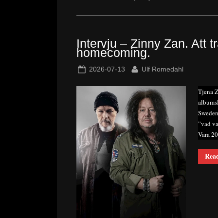
Intervju – Zinny Zan. Att t
homecoming.
Posted
By
2026-07-13
Ulf Romedahl
on
Tjena Z
albumsl
Sweden 
”vad va
Vara 20
Rea