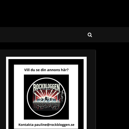
Toggle
search
form