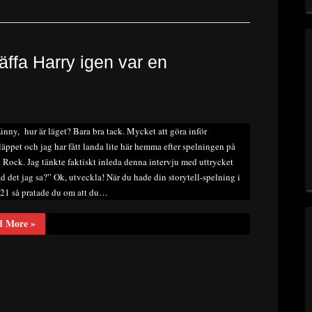
räffa Harry igen var en
inny, hur är läget? Bara bra tack. Mycket att göra inför
äppet och jag har fått landa lite här hemma efter spelningen på
Rock. Jag tänkte faktiskt inleda denna intervju med uttrycket
d det jag sa?” Ok, utveckla! När du hade din storytell-spelning i
21 så pratade du om att du…
“Intervju
d More
»
–
Zinny
Zan.
Att
träffa
Harry
igen
var
en