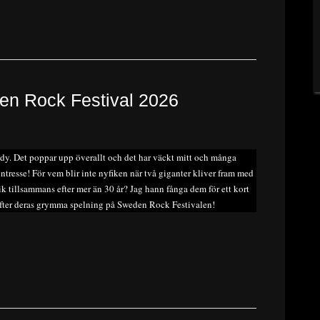
homecoming.”
en Rock Festival 2026
y. Det poppar upp överallt och det har väckt mitt och många
intresse! För vem blir inte nyfiken när två giganter kliver fram med
k tillsammans efter mer än 30 år? Jag hann fånga dem för ett kort
fter deras grymma spelning på Sweden Rock Festivalen!