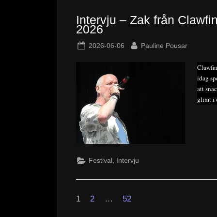
Intervju – Zak från Clawf
2026
Posted
By
2026-06-06
Pauline Pousar
on
Clawfin
idag sp
att sna
glimt i
,
Festival
Intervju
Sidnumrering
för
1
2
…
52
inlägg