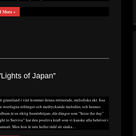
“Ny
d More
»
Skivrecension:
Eclipse
–
Megalomanium”
”Lights of Japan”
rt grannland i väst kommer denna rutinerade, melodiska akt. Issa
ar storslagna refränger och medryckande melodier, och hennes
album är en riktig humörhöjare, där dängor som ”Seize the day”
ght to Survive” har den positiva kraft som vi kanske alla behöver i
anuari. Men hon är inte heller rädd att sänka…