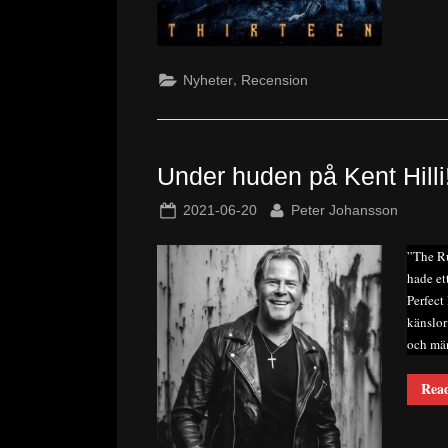
,
Nyheter
Recension
Under huden på Kent Hilli
Posted
By
2021-06-20
Peter Johansson
on
”The Ru
hade et
Perfect
känslor
och män
Rea