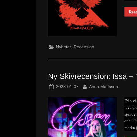
Rea
,
Nyheter
Recension
Ny Skivrecension: Issa – 
Posted
By
2023-01-07
Anna Mattsson
on
Från vå
leverer
sjunde 
och ”Fi
mörka j