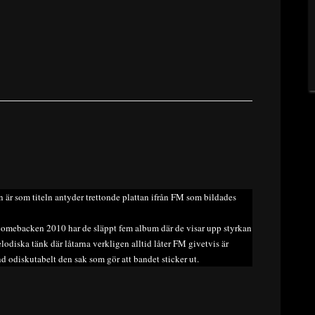
n är som titeln antyder trettonde plattan ifrån FM som bildades
omebacken 2010 har de släppt fem album där de visar upp styrkan
melodiska tänk där låtarna verkligen alltid låter FM givetvis är
d odiskutabelt den sak som gör att bandet sticker ut.