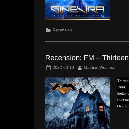
Recension
Recension: FM – Thirteen
Posted
By
2022-03-13
Mathias Westman
on
Thirtee
1984.
Sedan c
i sitt 
Overlan