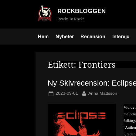
Skip
ROCKBLOGGEN
to
Ready To Rock!
content
Hem
Nyheter
Recension
Intervju
Etikett:
Frontiers
Ny Skivrecension: Eclip
Posted
By
2023-09-01
Anna Mattsson
on
Vid det
melodis
fulläng
”Anthem
i, reda