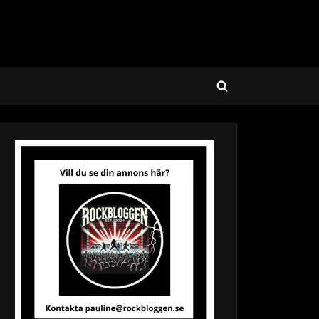
Toggle
search
form