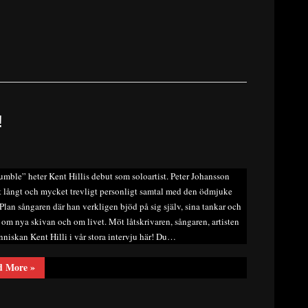
!
mble” heter Kent Hillis debut som soloartist. Peter Johansson
t långt och mycket trevligt personligt samtal med den ödmjuke
 Plan sångaren där han verkligen bjöd på sig själv, sina tankar och
 om nya skivan och om livet. Möt låtskrivaren, sångaren, artisten
niskan Kent Hilli i vår stora intervju här! Du…
“Under
d More
»
huden
på
Kent
Hilli!”