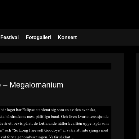
Festival
Fotogalleri
Konsert
se – Megalomanium
 här laget har Eclipse etablerat sig som en av den svenska,
ka hårdrockens mest pålitliga band. Och även kvartettens sjunde
de är ett bevis på att de fortfarande håller kvalitén uppe. Spår som
” och ”So Long Farewell Goodbye” är svåra att inte sjunga med
n vid första genomlyssningen. Vi får såklart…