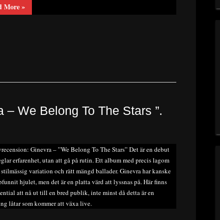
“Ny
d More
»
Skivrecension:
Issa
–
”Lights
of
Japan””
a – We Belong To The Stars ”.
recension: Ginevra – ”We Belong To The Stars” Det är en debut
glar erfarenhet, utan att gå på rutin. Ett album med precis lagom
stilmässig variation och rätt mängd ballader. Ginevra har kanske
pfunnit hjulet, men det är en platta värd att lyssnas på. Här finns
ential att nå ut till en bred publik, inte minst då detta är en
ng låtar som kommer att växa live.