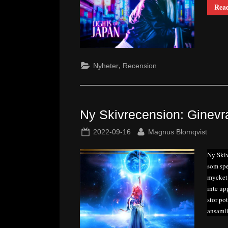
Rea
,
Nyheter
Recension
Ny Skivrecension: Ginevr
Posted
By
2022-09-16
Magnus Blomqvist
on
Ny Skiv
som spe
mycket 
inte up
stor pot
ansamli