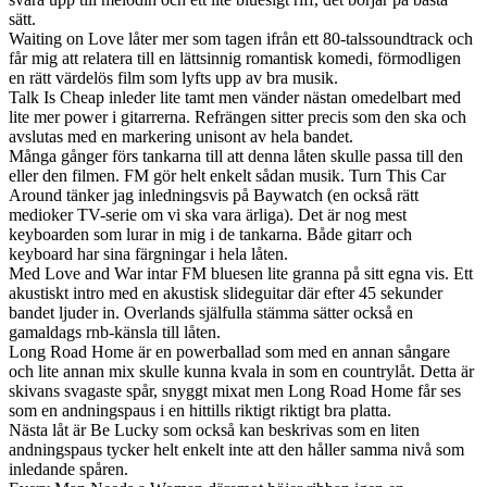
sätt.
Waiting on Love låter mer som tagen ifrån ett 80-talssoundtrack och
får mig att relatera till en lättsinnig romantisk komedi, förmodligen
en rätt värdelös film som lyfts upp av bra musik.
Talk Is Cheap inleder lite tamt men vänder nästan omedelbart med
lite mer power i gitarrerna. Refrängen sitter precis som den ska och
avslutas med en markering unisont av hela bandet.
Många gånger förs tankarna till att denna låten skulle passa till den
eller den filmen. FM gör helt enkelt sådan musik. Turn This Car
Around tänker jag inledningsvis på Baywatch (en också rätt
medioker TV-serie om vi ska vara ärliga). Det är nog mest
keyboarden som lurar in mig i de tankarna. Både gitarr och
keyboard har sina färgningar i hela låten.
Med Love and War intar FM bluesen lite granna på sitt egna vis. Ett
akustiskt intro med en akustisk slideguitar där efter 45 sekunder
bandet ljuder in. Overlands själfulla stämma sätter också en
gamaldags rnb-känsla till låten.
Long Road Home är en powerballad som med en annan sångare
och lite annan mix skulle kunna kvala in som en countrylåt. Detta är
skivans svagaste spår, snyggt mixat men Long Road Home får ses
som en andningspaus i en hittills riktigt riktigt bra platta.
Nästa låt är Be Lucky som också kan beskrivas som en liten
andningspaus tycker helt enkelt inte att den håller samma nivå som
inledande spåren.