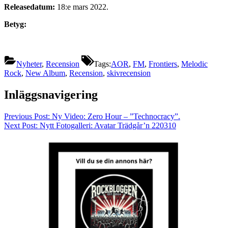
Releasedatum:
18:e mars 2022.
Betyg:
Nyheter
,
Recension
Tags:
AOR
,
FM
,
Frontiers
,
Melodic
Rock
,
New Album
,
Recension
,
skivrecension
Inläggsnavigering
Previous Post:
Ny Video: Zero Hour – ”Technocracy”.
Next Post:
Nytt Fotogalleri: Avatar Trädgår’n 220310