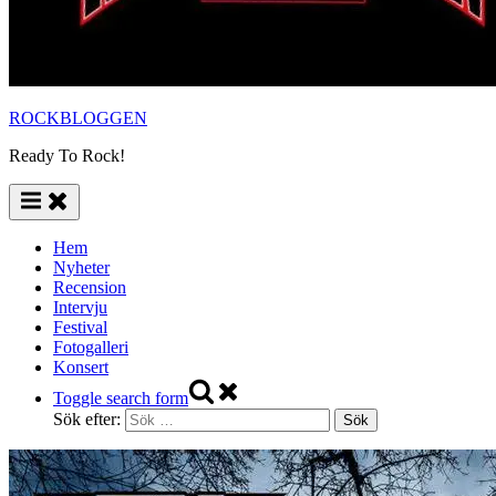
ROCKBLOGGEN
Ready To Rock!
Hem
Nyheter
Recension
Intervju
Festival
Fotogalleri
Konsert
Toggle search form
Sök efter: