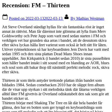
Recension: FM – Thirteen
Posted on
2022-03-13
2022-03-13
By
Mathias Westman
Att Steve Overland ständigt hyllas för sin fantastiska röst är inget
annat än rättvist. Man får däremot inte glömma att lyfta fram Merv
Goldsworthy och Pete Jupp som varit med sedan starten i FM och
verkligen vet hur grunden ska arras i bandet, att de dessutom skiva
efter skiva lyckas hålla liret varierat som också är helt rätt för låten.
Utöver rytmsektionen så har keyboardisten Jem Davis har varit med
sedan 1995 och den sista plattan Dead Mans Shoes innan
uppehållet. Jim Kirkpatrick (i bandet sedan 2010) är sista pusselbiten
som håller bandet intakt i sitt sound med en blanding av AOR, blues
och soul som allt bakar ihop till nästintill perfekt melodic rock, skiva
efter skiva.
Thirteen är som titeln antyder trettonde plattan ifrån bandet som
bildades 1984. Sedan comebacken 2010 har de släppt fem album
där de visar upp styrkan i sitt melodiska tänk där låtarna verkligen
alltid låter FM givetvis är Overland odiskutabelt den sak som gör att
bandet sticker ut.
Thirteen börjar med Shaking The Tree en låt där hela bandet får
glänsa, den har en botten som ger tyngd en keyboardslinga som
svara upp till melodin och ett lite bluesigt riff, det börjar på bästa