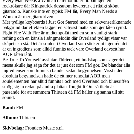
Every Man Needs a Woman däremot höjer ribban igen en
rockrökare där Kirkpatrick dessutom levererar ett riktigt skönt
gitarrsolo. Kanske inte en typisk FM-låt, Every Man Needs a
Woman är mer gitarrdriven.
Mer tydliga keyboards i Just Got Started med en sekvenserliknanade
bakgrund där effekten lägger en schysst matta som ger låten rymd.
Fight Fire With Fire är midtempolåt med en som vanligt stark
refräng och en känsla i sångmelodin där Overland tydligt visar var
skåpet ska stå. Det är soulen i Overland som sticker ut i genrén det
är en ingrediens som alltid funnits tack vare Overland oavsett hur
AOR låten låtit.
Be True To Yourself avslutar Thirteen, ett budskap som säger det
mesta skulle jag säga för det är just det som FM gör. De blandar alla
ingredienser som funnits i bandet sedan begynnelsen. Visst i den
absoluta begynnelsen hade de ett mer renodlat AOR men
soulelementen har alltid funnits i och med Overland och bluesriffen
smög sig in redan på andra plattan Tought It Out så titeln är
passande för att summera Thirteen då FM håller sig sanna till sitt
sound.
Band:
FM
Album:
Thirteen
Skivbolag:
Frontiers Music s.r.l.