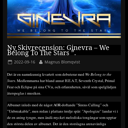
Ny Skivrecension: Ginevra – We
Belong To The Stars ”.
Posted
By
2022-09-16
Magnus Blomqvist
on
Det är en namnkunnig kvartett som debuterar med
We Belong to the
Stars
. Medlemmarna har bland annat H.E.A.T, Seventh Crystal, Primal
Fear och Eclipse på sina CV:n, och erfarenheten, såväl som spelglädjen
återspeglas i musiken.
Albumet inleds med de något AOR-doftande ”Sirens Calling” och
”Unbreakable”, men redan i plattans tredje spår: ”Apologize” landar vi i
de en aning tyngre, men ändå mycket melodiska tongångar som upptar
den största delen av albumet. Det är den storslagna arenavänliga