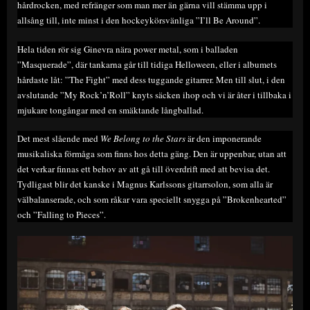
hårdrocken, med refränger som man mer än gärna vill stämma upp i
allsång till, inte minst i den hockeykörsvänliga ”I’ll Be Around”.
Hela tiden rör sig Ginevra nära power metal, som i balladen
”Masquerade”, där tankarna går till tidiga Helloween, eller i albumets
hårdaste låt: ”The Fight” med dess tuggande gitarrer. Men till slut, i den
avslutande ”My Rock’n’Roll” knyts säcken ihop och vi är åter i tillbaka i
mjukare tongångar med en smäktande långballad.
Det mest slående med
We Belong to the Stars
är den imponerande
musikaliska förmåga som finns hos detta gäng. Den är uppenbar, utan att
det verkar finnas ett behov av att gå till överdrift med att bevisa det.
Tydligast blir det kanske i Magnus Karlssons gitarrsolon, som alla är
välbalanserade, och som råkar vara speciellt snygga på ”Brokenhearted”
och ”Falling to Pieces”.