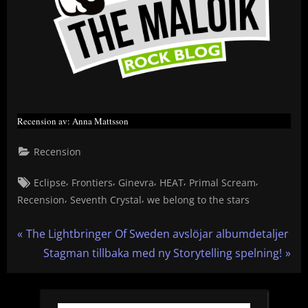
Recension av: Anna Mattsson
Recension
Tags:
,
,
,
,
,
Eclipse
Frontiers
Ginevra
HEAT
Primal Scream
,
,
Recension
Seventh Crystal
we belong to the stars
Inläggsnavigering
P
The Lightbringer Of Sweden avslöjar albumdetaljer
r
N
Stagman tillbaka med ny Storytelling spelning!
e
e
v
x