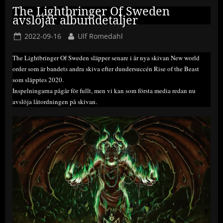
The Lightbringer Of Sweden
avslöjar albumdetaljer
Posted
By
2022-09-16
Ulf Romedahl
on
The Lightbringer Of Sweden släpper senare i år nya skivan New world
order som är bandets andra skiva efter dundersuccén Rise of the Beast
som släpptes 2020.
Inspelningarna pågår för fullt, men vi kan som första media redan nu
avslöja låtordningen på skivan.