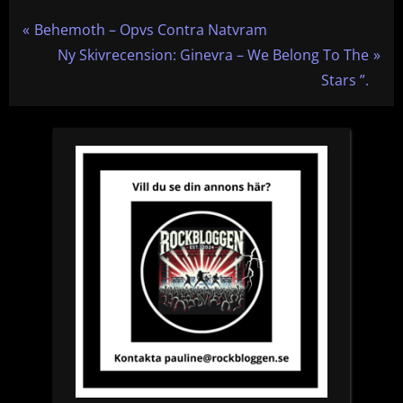
Inläggsnavigering
P
Behemoth – Opvs Contra Natvram
r
N
Ny Skivrecension: Ginevra – We Belong To The
e
e
Stars ”.
v
x
i
t
o
P
u
o
s
s
P
t
o
:
s
t
: