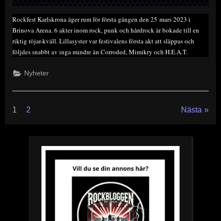
Rockfest Karlskrona äger rum för första gången den 25 mars 2023 i
Brinova Arena. 6 akter inom rock, punk och hårdrock är bokade till en
riktig röjar-kväll. Lillasyster var festivalens första akt att släppas och
följdes snabbt av inga mindre än Corroded, Mimikry och H.E.A.T.
Nyheter
Sidnumrering
för
1
2
Nästa
inlägg