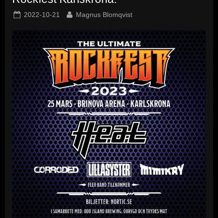
Posted
By
2022-10-21
Magnus Blomqvist
on