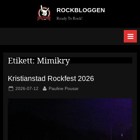
Skip
ROCKBLOGGEN
to
Ready To Rock!
content
Etikett:
Mimikry
Kristianstad Rockfest 2026
Posted
By
2026-07-12
Pauline Pousar
on