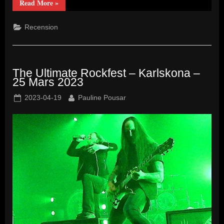
“Ny
Read More
»
Skivrecension:
Mimikry
–
Recension
Det
finns
hur
många
svin
som
The Ultimate Rockfest – Karlskona –
helst.”
25 Mars 2023
Posted
By
2023-04-19
Pauline Pousar
on