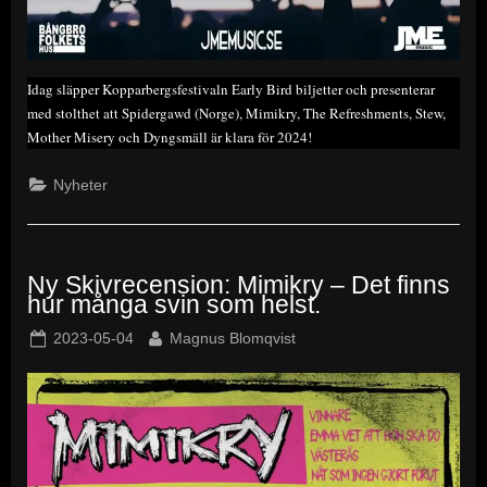
Idag släpper Kopparbergsfestivaln Early Bird biljetter och presenterar
med stolthet att Spidergawd (Norge), Mimikry, The Refreshments, Stew,
Mother Misery och Dyngsmäll är klara för 2024!
Nyheter
Ny Skivrecension: Mimikry – Det finns
hur många svin som helst.
Posted
By
2023-05-04
Magnus Blomqvist
on