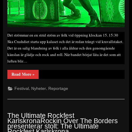
Det strömmar en en strid ström av folk vid öppning klockan 15. 15:30
Ska Crashdiet starta upp kalaset och det är redan trångt vid kravallstaket.
Det är en salig blandning av folk i alla åldrar och den genomgående
känslan är glädje och rock and roll. När bandet börjat låta är det som att
luften blir…
“The
Read More
»
Ultimate
Rockfest
–
,
,
Festival
Nyheter
Reportage
Karlskona
–
25
Mars
2023”
The Ultimate Rockfest
KarlskronaRockin Over The Borders
presenterar stolt: The Ultimate
Rockfest Karlskrona.