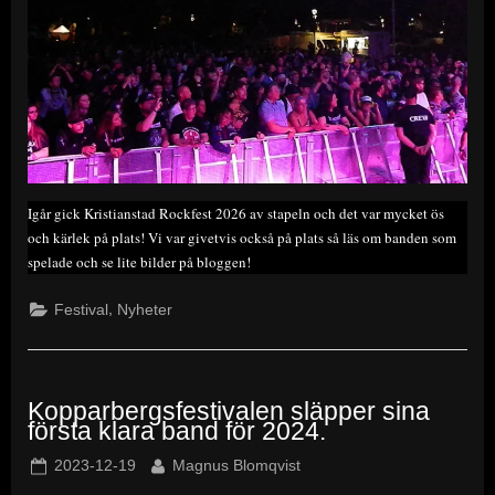
Igår gick Kristianstad Rockfest 2026 av stapeln och det var mycket ös
och kärlek på plats! Vi var givetvis också på plats så läs om banden som
spelade och se lite bilder på bloggen!
,
Festival
Nyheter
Kopparbergsfestivalen släpper sina
första klara band för 2024.
Posted
By
2023-12-19
Magnus Blomqvist
on