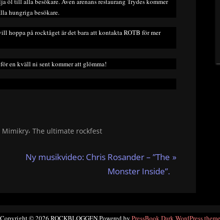
lja öl till alla besökare. Även arenans restaurang Trydes kommer
alla hungriga besökare.
ill hoppa på rocktåget är det bara att kontakta ROTB för mer
för en kväll ni sent kommer att glömma!
,
,
Mimikry
The ultimate rockfest
N
Ny musikvideo: Chris Rosander – ”The
e
Monster Inside”.
x
t
P
Copyright © 2026 ROCKBLOGGEN.
Powered by
PressBook Dark WordPress them