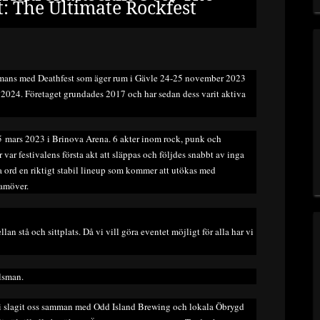
t: The Ultimate Rockfest
sammans med Deathfest som äger rum i Gävle 24-25 november 2023
2024. Företaget grundades 2017 och har sedan dess varit aktiva
5 mars 2023 i Brinova Arena. 6 akter inom rock, punk och
r var festivalens första akt att släppas och följdes snabbt av inga
ord en riktigt stabil lineup som kommer att utökas med
ramöver.
an stå och sittplats. Då vi vill göra eventet möjligt för alla har vi
ålsman.
r vi slagit oss samman med Odd Island Brewing och lokala Öbrygd