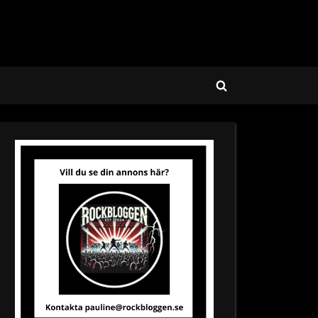
Toggle
search
form