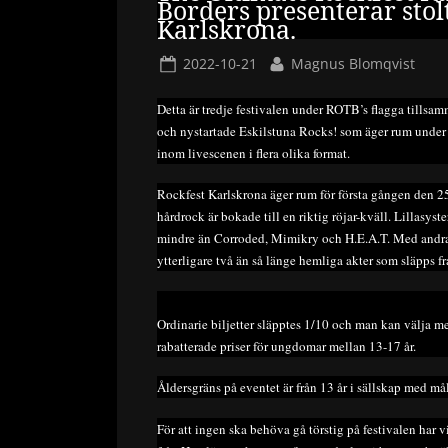
Borders presenterar stol
Karlskrona.
Posted
By
2022-10-21
Magnus Blomqvist
on
Detta är tredje festivalen under ROTB’s flagga till
och nystartade Eskilstuna Rocks! som äger rum under 
inom livescenen i flera olika format.
Rockfest Karlskrona äger rum för första gången den 2
hårdrock är bokade till en riktig röjar-kväll. Lillasyste
mindre än Corroded, Mimikry och H.E.A.T. Med andra 
ytterligare två än så länge hemliga akter som släpps f
Ordinarie biljetter släpptes 1/10 och man kan välja mell
rabatterade priser för ungdomar mellan 13-17 år.
Åldersgräns på eventet är från 13 år i sällskap med m
För att ingen ska behöva gå törstig på festivalen ha