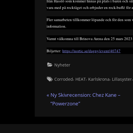
från Hasslö som kommer finnas på plats i baren och sä
vara med på rocktåget och erbjuder en rock-buffé för 
Fler samarbeten tillkommer löpande och för den som v
information.
Varmt välkomna till Brinova Arena den 25 mars 2023 
Biljetter:
https://nortic.se/dagny/event/40747
Nyheter
Tags:
,
,
,
Corroded
HEAT
Karlskrona
Lillasyster
Inläggsnavigering
P
Ny Skivrecension: Chez Kane –
r
”Powerzone”
e
v
i