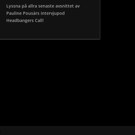
Lyssna på allra senaste avsnittet av
Pauline Pousàrs intervjupod
Headbangers Call!
e