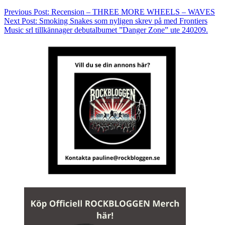
Previous Post:
Recension – THREE MORE WHEELS – WAVES
Next Post:
Smoking Snakes som nyligen skrev på med Frontiers
Music srl tillkännager debutalbumet ”Danger Zone” ute 240209.