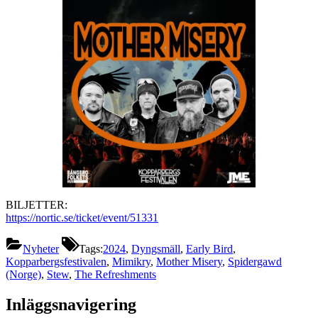
BILJETTER:
https://nortic.se/ticket/event/51331
Nyheter
Tags:
2024
,
Dyngsmäll
,
Early Bird
,
Kopparbergsfestivalen
,
Mimikry
,
Mother Misery
,
Spidergawd
(Norge)
,
Stew
,
The Refreshments
Inläggsnavigering