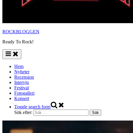
ROCKBLOGGEN
Ready To Rock!
Hem
Nyheter
Recension
Intervju
Festival
Fotogalleri
Konsert
Toggle search form
Sök efter: