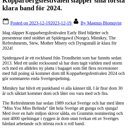
Kopparbergsfestivalen släpper sina första
klara band för 2024.
Posted on
2023-12-19
2023-12-19
By
Magnus Blomqvist
Idag släpper Kopparbergsfestivalen Early Bird biljetter och
presenterar med stolthet att Spidergawd (Norge), Mimikry, The
Refreshments, Stew, Mother Misery och Dyngsmäll är klara för
2024!
Spidergawd är ett rockband från Trondheim som har funnits sedan
2013. Med ett unikt rocksound så har dom tagit världen med storm
och med en alldeles ny platta i bagaget som fått flera recensioner
med full poäng så kommer dom till Kopparbergsfestivalen 2024 och
gör sommarens enda Sverigespelning.
Mimikry har blivit ett punkband vi alla känner till. I år firar dom 30
år och såklart kommer dom och låter oss vara med och fira.
The Refreshments har sedan 1989 rockat Sverige och har med låten
”Miss You Miss Belinda” fått hela Sverige att gunga och sjunga!
Med över en halv miljon skivor sålda, en Grammis nominering och
runt 4000 spelningar i ryggen är dom utan tvekan ett av Sveriges
hårdast arbetande och största rock n roll band.