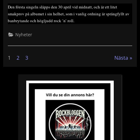
Den första singeln släpps den 30 april vid midnatt, och är ett litet
smakprov på albumet i sin helhet, som i vanlig ordning är sprängfyllt av
banbrytande och högljudd rock ’n’ roll.
Nyheter
Sidnumrering
1
2
3
Nästa
för
inlägg