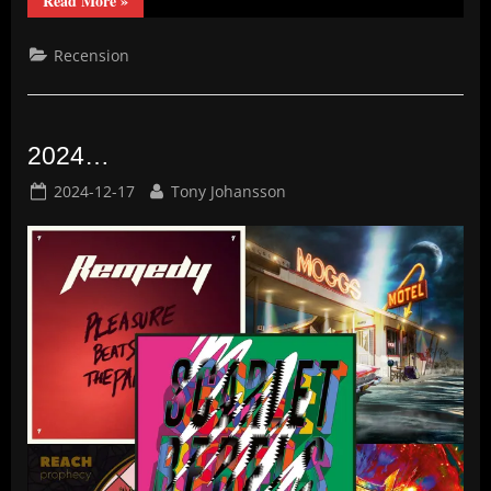
Read More
»
–
Deep
Purple
Recension
–
SPLAT!”
2024…
Posted
By
2024-12-17
Tony Johansson
on