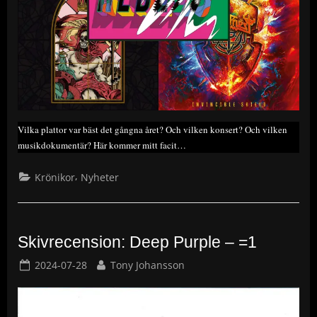
Vilka plattor var bäst det gångna året? Och vilken konsert? Och vilken
musikdokumentär? Här kommer mitt facit…
,
Krönikor
Nyheter
Skivrecension: Deep Purple – =1
Posted
By
2024-07-28
Tony Johansson
on