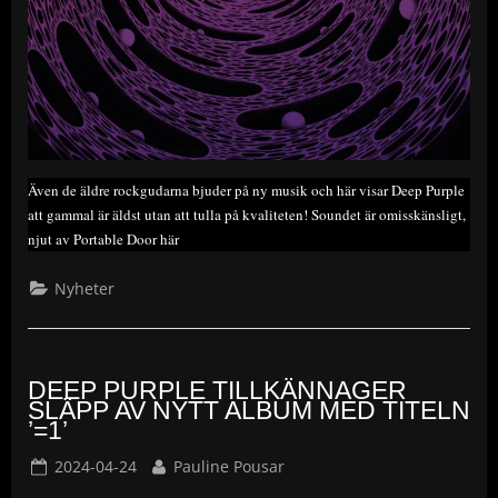
Även de äldre rockgudarna bjuder på ny musik och här visar Deep Purple
att gammal är äldst utan att tulla på kvaliteten! Soundet är omisskänsligt,
njut av Portable Door här
Nyheter
DEEP PURPLE TILLKÄNNAGER
SLÄPP AV NYTT ALBUM MED TITELN
’=1’
Posted
By
2024-04-24
Pauline Pousar
on