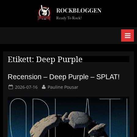
Skip
ROCKBLOGGEN
to
Ready To Rock!
content
Etikett:
Deep Purple
Recension – Deep Purple – SPLAT!
Posted
By
2026-07-16
Pauline Pousar
on