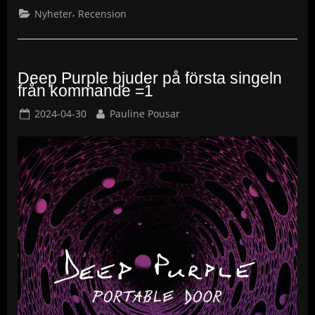
,
Nyheter
Recension
Deep Purple bjuder på första singeln
från kommande =1
Posted
By
2024-04-30
Pauline Pousar
on