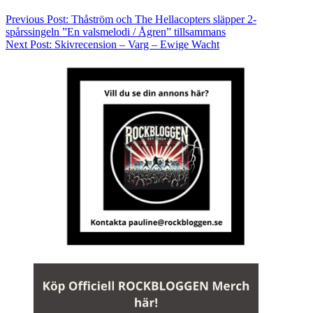
Previous Post:
Thåström och The Hellacopters släpper 2-
spårssingeln ”En valsmelodi / Ågren” tillsammans
Next Post:
Skivrecension – Varg – Ewige Wacht