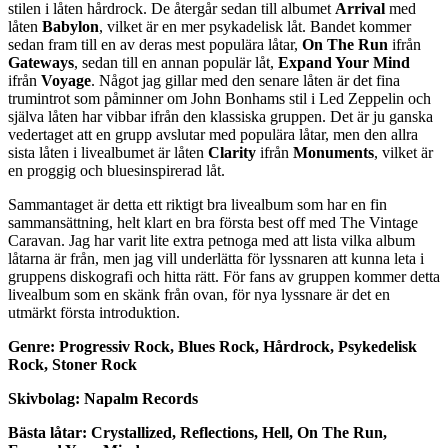
stilen i låten hårdrock. De återgår sedan till albumet
Arrival
med
låten
Babylon
, vilket är en mer psykadelisk låt. Bandet kommer
sedan fram till en av deras mest populära låtar,
On The Run
ifrån
Gateways
, sedan till en annan populär låt,
Expand Your Mind
ifrån
Voyage
. Något jag gillar med den senare låten är det fina
trumintrot som påminner om John Bonhams stil i Led Zeppelin och
själva låten har vibbar ifrån den klassiska gruppen. Det är ju ganska
vedertaget att en grupp avslutar med populära låtar, men den allra
sista låten i livealbumet är låten
Clarity
ifrån
Monuments
, vilket är
en proggig och bluesinspirerad låt.
Sammantaget är detta ett riktigt bra livealbum som har en fin
sammansättning, helt klart en bra första best off med The Vintage
Caravan. Jag har varit lite extra petnoga med att lista vilka album
låtarna är från, men jag vill underlätta för lyssnaren att kunna leta i
gruppens diskografi och hitta rätt. För fans av gruppen kommer detta
livealbum som en skänk från ovan, för nya lyssnare är det en
utmärkt första introduktion.
Genre: Progressiv Rock, Blues Rock, Hårdrock, Psykedelisk
Rock, Stoner Rock
Skivbolag: Napalm Records
Bästa låtar: Crystallized, Reflections, Hell, On The Run,