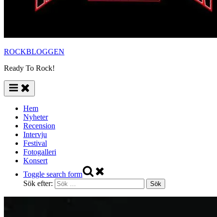
ROCKBLOGGEN
Ready To Rock!
Hem
Nyheter
Recension
Intervju
Festival
Fotogalleri
Konsert
Toggle search form
Sök efter: