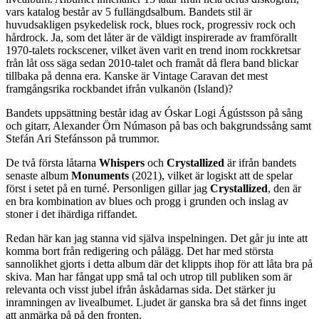
vars katalog består av 5 fullängdsalbum. Bandets stil är
huvudsakligen psykedelisk rock, blues rock, progressiv rock och
hårdrock. Ja, som det låter är de väldigt inspirerade av framförallt
1970-talets rockscener, vilket även varit en trend inom rockkretsar
från låt oss säga sedan 2010-talet och framåt då flera band blickar
tillbaka på denna era. Kanske är Vintage Caravan det mest
framgångsrika rockbandet ifrån vulkanön (Island)?
Bandets uppsättning består idag av Óskar Logi Ágústsson på sång
och gitarr, Alexander Örn Númason på bas och bakgrundssång samt
Stefán Ari Stefánsson på trummor.
De två första låtarna
Whispers
och
Crystallized
är ifrån bandets
senaste album
Monuments
(2021), vilket är logiskt att de spelar
först i setet på en turné. Personligen gillar jag
Crystallized
, den är
en bra kombination av blues och progg i grunden och inslag av
stoner i det ihärdiga riffandet.
Redan här kan jag stanna vid själva inspelningen. Det går ju inte att
komma bort från redigering och pålägg. Det har med största
sannolikhet gjorts i detta album där det klippts ihop för att låta bra på
skiva. Man har fångat upp små tal och utrop till publiken som är
relevanta och visst jubel ifrån åskådarnas sida. Det stärker ju
inramningen av livealbumet. Ljudet är ganska bra så det finns inget
att anmärka på på den fronten.