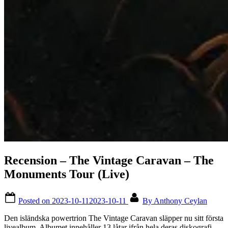
Recension – The Vintage Caravan – The
Monuments Tour (Live)
Posted on
2023-10-11
2023-10-11
By
Anthony Ceylan
Den isländska powertrion The Vintage Caravan släpper nu sitt första
livealbum. Albumet innehåller 13 låtar ifrån hela deras diskografi,