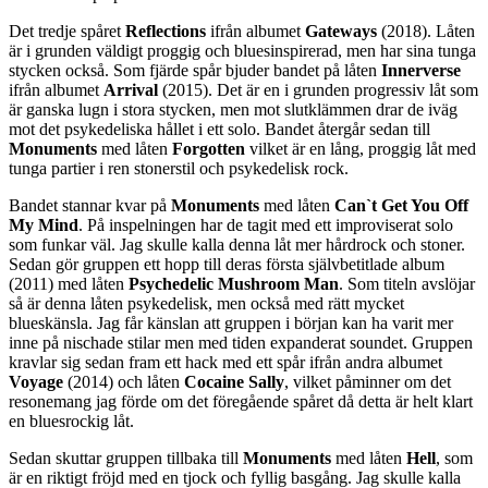
Det tredje spåret
Reflections
ifrån albumet
Gateways
(2018). Låten
är i grunden väldigt proggig och bluesinspirerad, men har sina tunga
stycken också. Som fjärde spår bjuder bandet på låten
Innerverse
ifrån albumet
Arrival
(2015). Det är en i grunden progressiv låt som
är ganska lugn i stora stycken, men mot slutklämmen drar de iväg
mot det psykedeliska hållet i ett solo. Bandet återgår sedan till
Monuments
med låten
Forgotten
vilket är en lång, proggig låt med
tunga partier i ren stonerstil och psykedelisk rock.
Bandet stannar kvar på
Monuments
med låten
Can`t Get You Off
My Mind
. På inspelningen har de tagit med ett improviserat solo
som funkar väl. Jag skulle kalla denna låt mer hårdrock och stoner.
Sedan gör gruppen ett hopp till deras första självbetitlade album
(2011) med låten
Psychedelic Mushroom Man
. Som titeln avslöjar
så är denna låten psykedelisk, men också med rätt mycket
blueskänsla. Jag får känslan att gruppen i början kan ha varit mer
inne på nischade stilar men med tiden expanderat soundet. Gruppen
kravlar sig sedan fram ett hack med ett spår ifrån andra albumet
Voyage
(2014) och låten
Cocaine Sally
, vilket påminner om det
resonemang jag förde om det föregående spåret då detta är helt klart
en bluesrockig låt.
Sedan skuttar gruppen tillbaka till
Monuments
med låten
Hell
, som
är en riktigt fröjd med en tjock och fyllig basgång. Jag skulle kalla