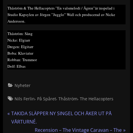
Thåström & The Hellacopters ”En valsmelodi / Ågren”är inspelad i
Studio Kapsylen av Jörgen ”Jugglo” Wall och producerad av Nicke
Andersson.
Thåström: Sång
Nicke: Elgiarr
Dregen: Elgitarr
Boba: Klaviatur
Robban: Trummor
Dolf: Elbas
Nyheter
Tags:
,
,
,
Nils Ferlin
På Spåret
Thåström
The Hellacopters
Inläggsnavigering
P
TAKIDA SLÄPPER NY SINGEL OCH ÅKER UT PÅ
r
VÅRTURNÉ.
e
N
Recension – The Vintage Caravan – The