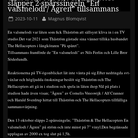
släpper 2-spårssingeln ”En
valsmelodi / Ågren” tillsammans
Posted
By
2023-10-11
Magnus Blomqvist
on
En valsmelodi var låten som fick Thåström att sällsynt kliva in i en TV
studio.Det var 2021 som Thåström gästade sina vänner tillika husbandet
The Hellacopters i långköraren ”På spåret”.
Tillsammans framförde de ”En valsmelodi” av Nils Ferlin och Lille Bror
Söderlundh.
Reaktionerna på TV-ögonblicket lät inte vänta på sig.Efter nedringda svt-
växlar och högljudda önskningar beslöt sig Thåström och The
Hellacopters att gå in i studion och spela in låten ihop.Väl på plats i
studion hade även visan; ”Ågren” av Cornelis Vreeswijk / Alf Cranner
och Harald Sverdrup hittat till Thåström och The Hellacopters tillfälliga
sammansvärjning.
Den 13 oktober släpps 2-spårssingeln; ”Thåström & The Hellacopters En
valsmelodi / Ågren” på ström och inte minst på 7” vinyl.Den begränsade
upplagan av 2000 ex tog slut på 1,5h.