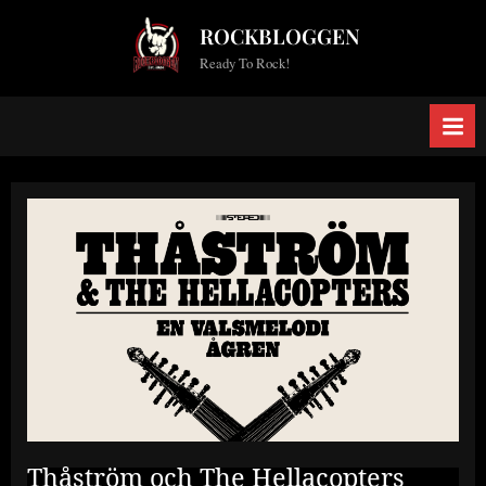
Skip
ROCKBLOGGEN
to
Ready To Rock!
content
Thåström och The Hellacopters