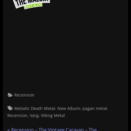
Recension
Tags:
,
,
,
Melodic Death Metal
New Album
pagan metal
,
,
Recension
Varg
Viking Metal
Inläggsnavigering
P
Recension – The Vintage Caravan – The