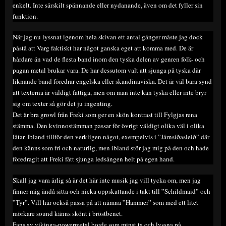
enkelt. Inte särskilt spännande eller nydanande, även om det fyller sin
funktion.
När jag nu lyssnat igenom hela skivan ett antal gånger måste jag dock
påstå att Varg faktiskt har något ganska eget att komma med. De är
hårdare än vad de flesta band inom den tyska delen av genren folk- och
pagan metal brukar vara. De har dessutom valt att sjunga på tyska där
liknande band föredrar engelska eller skandinaviska. Det är väl bara synd
att texterna är väldigt fattiga, men om man inte kan tyska eller inte bryr
sig om texter så gör det ju ingenting.
Det är bra growl från Freki som ger en skön kontrast till Fylgjas rena
stämma. Den kvinnostämman passar för övrigt väldigt olika väl i olika
låtar. Ibland tillför den verkligen något, exempelvis i ”Járnsíðasleið” där
den känns som fri och naturlig, men ibland stör jag mig på den och hade
föredragit att Freki fått sjunga ledsången helt på egen hand.
Skall jag vara ärlig så är det här inte musik jag vill tycka om, men jag
finner mig ändå sitta och nicka uppskattande i takt till ”Schildmaid” och
”Tyr”. Vill här också passa på att nämna ”Hammer” som med ett litet
mörkare sound känns skönt i bröstbenet.
Fans av vikinga-powermetal borde som minst ta och lyssna på