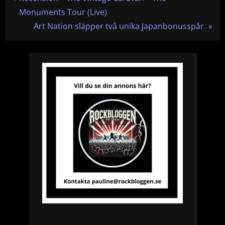
r
Monuments Tour (Live)
e
N
Art Nation släpper två unika Japanbonusspår.
v
e
i
x
o
t
u
P
s
o
P
s
o
t
s
:
t
: