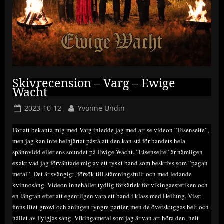
Skivrecension – Varg – Ewige
Wacht
Posted
By
2023-10-12
Yvonne Undin
on
För att bekanta mig med Varg inledde jag med att se videon ”Eisenseite”,
men jag kan inte helhjärtat påstå att den kan stå för bandets hela
spännvidd eller ens soundet på Ewige Wacht. ”Eisenseite” är nämligen
exakt vad jag förväntade mig av ett tyskt band som beskrivs som ”pagan
metal”. Det är svängigt, försök till stämningsfullt och med ledande
kvinnosång. Videon innehåller tydlig förkärlek för vikingaestetiken och
en längtan efter att egentligen vara ett band i klass med Heilung. Visst
finns litet growl och aningen tyngre partier, men de överskuggas helt och
hållet av Fylgjas sång. Vikingametal som jag är van att höra den, helt