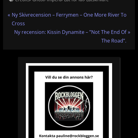
Inläggsnavigering
P
Ny Skivrecension – Ferrymen – One More River To
r
Cross
e
N
Ny recension: Kissin Dynamite – ”Not The End Of
v
e
The Road”.
i
x
o
t
u
P
s
o
P
s
o
t
s
:
t
: