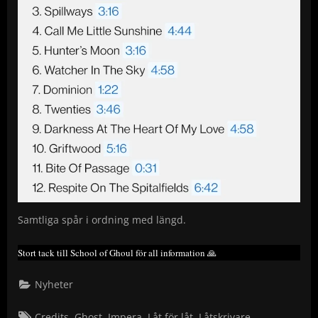
Samtliga spår i ordning med längd.
Stort tack till School of Ghoul för all information 🙏
Nyheter
Tags:
,
,
,
,
Credits
Ghost
Impera
Låt för låt
Låtskrivare