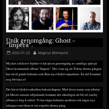
Unik genomgång: Ghost –
”Impera”.
Posted
By
2022-01-22
Magnus Blomqvist
on
Mycket exklusivt bjuder vi här på en genomgång av samtliga spår på
Ghost kommande album ”Impera”. Det visar sig att Tobias denna gången
har såväl gamla bekanta som flera nya låtskrivarpartners. En del kommer
nog förvåna er!
Det här är låtskrivarkraften bakom Impera. Med dessa namn som arbetar
på Ghosts senaste erbjudande kommer det säkerligen att bli ett catchy
album av hög kvalitet. Vi har några bekanta ansikten och några nya
talanger som lånar ut sin expertis denna gång.