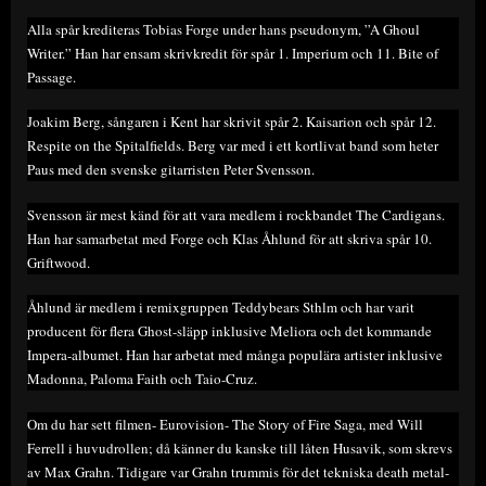
Alla spår krediteras Tobias Forge under hans pseudonym, ”A Ghoul
Writer.” Han har ensam skrivkredit för spår 1. Imperium och 11. Bite of
Passage.
Joakim Berg, sångaren i Kent har skrivit spår 2. Kaisarion och spår 12.
Respite on the Spitalfields. Berg var med i ett kortlivat band som heter
Paus med den svenske gitarristen Peter Svensson.
Svensson är mest känd för att vara medlem i rockbandet The Cardigans.
Han har samarbetat med Forge och Klas Åhlund för att skriva spår 10.
Griftwood.
Åhlund är medlem i remixgruppen Teddybears Sthlm och har varit
producent för flera Ghost-släpp inklusive Meliora och det kommande
Impera-albumet. Han har arbetat med många populära artister inklusive
Madonna, Paloma Faith och Taio-Cruz.
Om du har sett filmen- Eurovision- The Story of Fire Saga, med Will
Ferrell i huvudrollen; då känner du kanske till låten Husavik, som skrevs
av Max Grahn. Tidigare var Grahn trummis för det tekniska death metal-