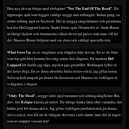
”Not The End Of The Road”
Den nya skivan börjar med titelspåret
. Ett
upptempo spår som bygger väldigt snyggt mot refrängen. Sedan pang, en
större refräng med en bra hook. Det är snygga sångstämmor och gitarrerna
har lite Def Leppard känsla. Starkt första spår. Gitarrsolot av Ande Braun
är riktigt läckert och trummorna i låten driver på precis som man vill ha
det. Hannes Braun briljerar med sin stora och väldigt speciella röst.
What Goes Up
, en av singlarna som släpptes från skivan. En av de låtar
Def
som har gått hårt hemma hos mig sedan den släpptes. En modern
Leppard
låt skulle jag säga, mycket pga gitarriffet. Refrängen lyfter så
det heter duga. En av deras absoluta bästa texter också, jag gillar temat.
Solot är helt magisk på denna låt dessutom och Hannes tar verkligen ut
svängarna i sången.
”Only The Dead”,
snyggt intro med trummor och refrängsång/körer. Bra
Eclipse
driv, lite
känsla på introt. Tre riktigt starka låtar efter varandra, det
bådar gott för denna skiva. Jag gillar verkligen produktionen på denna
skiva också, inte för att de tidigare skivorna varit sämre, men det är något
som är snäppet vassare här!