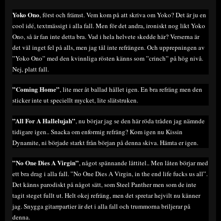
Yoko Ono
, först och främst. Vem kom på att skriva om Yoko? Det är ju en
cool idé, textmässigt i alla fall. Men för det andra, ironiskt nog likt Yoko
Ono, så är fan inte detta bra. Vad i hela helvete skedde här? Verserna är
det väl inget fel på alls, men jag tål inte refrängen. Och upprepningen av
”Yoko Ono” med den kvinnliga rösten känns som ”crinch” på hög nivå.
Nej, platt fall.
”Coming Home”
, lite mer åt ballad hållet igen. En bra refräng men den
sticker inte ut speciellt mycket, lite slätstruken.
”All For A Hallelujah”
, nu börjar jag se den här röda tråden jag nämnde
tidigare igen.. Snacka om enformig refräng? Kom igen nu Kissin
Dynamite, ni började starkt från början på denna skiva. Hämta er igen.
”No One Dies A Virgin”
, något spännande låttitel.. Men låten börjar med
ett bra drag i alla fall. ”No One Dies A Virgin, in the end life fucks us all”.
Det känns parodiskt på något sätt, som Steel Panther men som de inte
tagit steget fullt ut. Helt okej refräng, men det spretar hejvilt nu känner
jag. Snygga gitarrpartier är det i alla fall och trummorna briljerar på
denna.