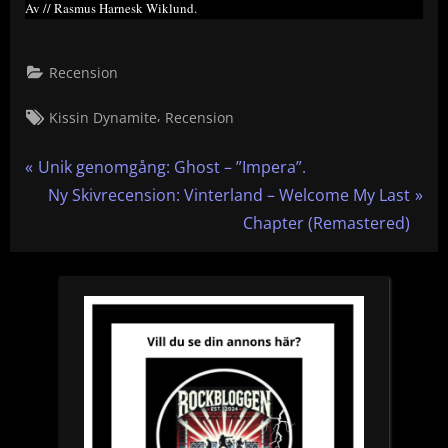
Av // Rasmus Harnesk Wiklund.
Recension
Tags:
,
Kissin Dynamite
Recension
Inläggsnavigering
P
Unik genomgång: Ghost – ”Impera”.
r
N
Ny Skivrecension: Vinterland – Welcome My Last
e
e
Chapter (Remastered)
v
x
i
t
o
P
u
o
s
s
P
t
o
:
s