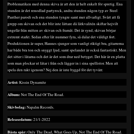
Problematiken med denna skiva är att den är helt enkelt för spretig. Ena
stunden är det renodlad partyrock, andra stunden någon typ av Steel
Panther parodi och ena stunden tyngre samt mer allvarligt. Svårt att få
grepp om skivan och det blir inte lättare då låtkvalitén skiftar hejvilt
ungefär från mitten av skivan och framåt. Det är synd, skivan börjar
extremt starkt. Sedan efter låt nummer fyra, så dalar det väldigt fort.
Produktionen är super, Hannes sjunger som vanligt riktigt bra, gitarrerna
har både bra ton och snyggt ljud, samt spelandet är också fantastiskt. Men
det sitter i låtarna och det är det som drar ned betyget. Det här är en platta
som man plockar ut låtar i från och lägger in i sina spellistor. Men att
spela den rakt igenom? Nej den är inte byggd för det tyvärr.
Artist:
Kissin Dynamite
Album:
Not The End Of The Road.
Skivbolag:
Napalm Records.
Releasedatum:
21/1-2022
Bästa spår:
Only The Dead, What Goes Up, Not The End Of The Road.