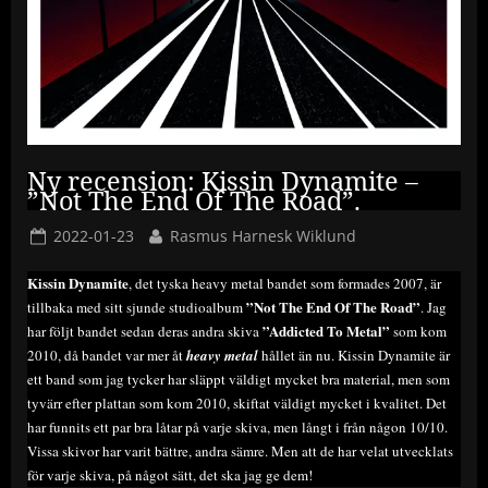
Ny recension: Kissin Dynamite –
”Not The End Of The Road”.
Posted
By
2022-01-23
Rasmus Harnesk Wiklund
on
Kissin Dynamite
, det tyska heavy metal bandet som formades 2007, är
”Not The End Of The Road”
tillbaka med sitt sjunde studioalbum
. Jag
”Addicted To Metal”
har följt bandet sedan deras andra skiva
som kom
2010, då bandet var mer åt
heavy metal
hållet än nu. Kissin Dynamite är
ett band som jag tycker har släppt väldigt mycket bra material, men som
tyvärr efter plattan som kom 2010, skiftat väldigt mycket i kvalitet. Det
har funnits ett par bra låtar på varje skiva, men långt i från någon 10/10.
Vissa skivor har varit bättre, andra sämre. Men att de har velat utvecklats
för varje skiva, på något sätt, det ska jag ge dem!