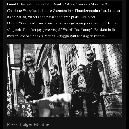
Good Life
(featuring Saltatio Mortis / Alea, Guernica Mancini &
Thundermother
Charlotte Wessels), kul att se Guernica från
här. Låten är
då en ballad, vilket ändå passar på fjärde plats. Lite Steel
Dragon/Steelheart känsla, med akustiska gitarren på versen och Hannes
sång och då tänker jag givetvis på ”We All Die Young”. En skön ballad
med en stor och hookig refräng. Snygga synth-inslag dessutom.
Press: Holger Fitchtner