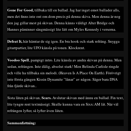
Gone For Good,
tillbaka till en ballad. Jag har inget emot ballader alls,
men det finns inte ont om dom precis på denna skiva. Men denna är nog
den jag gillar mest på skivan. Denna känns väldigt Alter Bridge och
Hannes påminner sångmässigt lite lätt om Myles Kennedy i verserna.
Defeat It,
här hämtar de sig igen. En bra hook och stark refräng. Snygga
gitarrpartier, lite UFO känsla på tonen. Klockrent.
Voodoo Spell
, pampigt intro. Lite känsla av andra skivan på denna. Men
sedan, refrängen. Inte dålig, absolut stark! Men Belinda Carlisle ringde
och ville ha tillbaka sin melodi. (Heaven Is A Place On Earth). Förövrigt
inte första gången Kissin Dynamite ”lånar” av någon. Säger bara DNA
från fjärde skivan..
Scars.
Sista låten på skivan,
Avslutar skivan med ännu en ballad. Fin text,
lite tyngre rent textmässigt. Skulle kunna vara en Sixx:AM låt. När väl
refrängen lyfter, så lyfter även låten.
Sammanfattning: