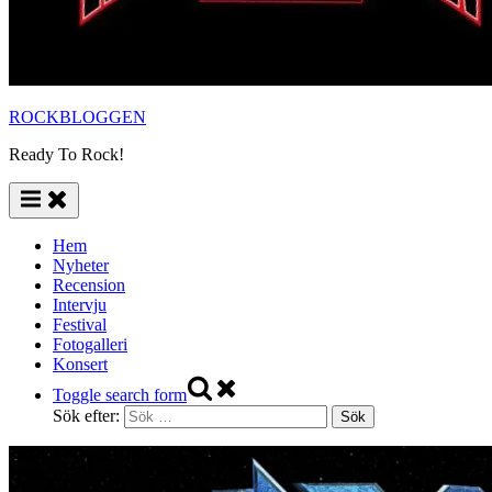
ROCKBLOGGEN
Ready To Rock!
Hem
Nyheter
Recension
Intervju
Festival
Fotogalleri
Konsert
Toggle search form
Sök efter: