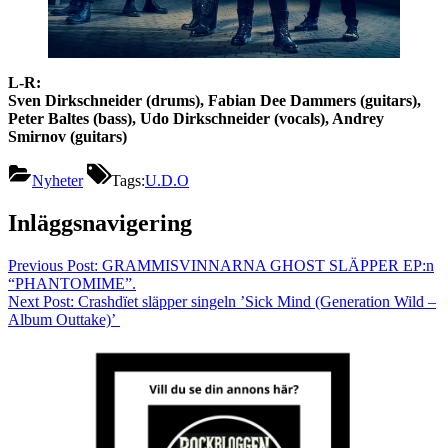
L-R:
Sven Dirkschneider (drums), Fabian Dee Dammers (guitars),
Peter Baltes (bass), Udo Dirkschneider (vocals), Andrey
Smirnov (guitars)
Nyheter
Tags:
U.D.O
Inläggsnavigering
Previous Post:
GRAMMISVINNARNA GHOST SLÄPPER EP:n
“PHANTOMIME”.
Next Post:
Crashdïet släpper singeln ’Sick Mind (Generation Wild –
Album Outtake)’