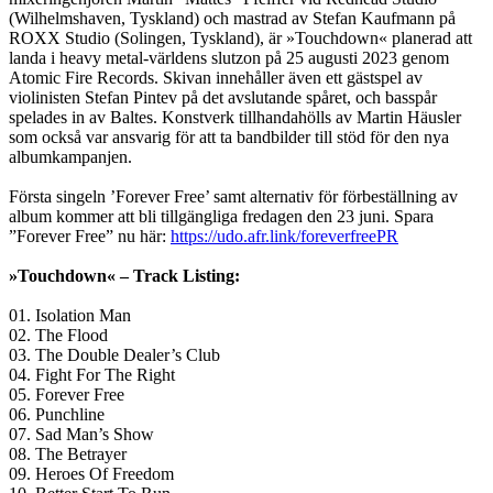
(Wilhelmshaven, Tyskland) och mastrad av Stefan Kaufmann på
ROXX Studio (Solingen, Tyskland), är »Touchdown« planerad att
landa i heavy metal-världens slutzon på 25 augusti 2023 genom
Atomic Fire Records. Skivan innehåller även ett gästspel av
violinisten Stefan Pintev på det avslutande spåret, och basspår
spelades in av Baltes. Konstverk tillhandahölls av Martin Häusler
som också var ansvarig för att ta bandbilder till stöd för den nya
albumkampanjen.
Första singeln ’Forever Free’ samt alternativ för förbeställning av
album kommer att bli tillgängliga fredagen den 23 juni. Spara
”Forever Free” nu här:
https://udo.afr.link/foreverfreePR
»Touchdown« – Track Listing:
01. Isolation Man
02. The Flood
03. The Double Dealer’s Club
04. Fight For The Right
05. Forever Free
06. Punchline
07. Sad Man’s Show
08. The Betrayer
09. Heroes Of Freedom