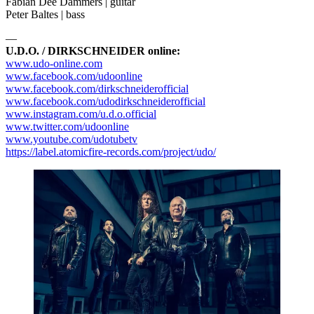
Fabian Dee Dammers | guitar
Peter Baltes | bass
—
U.D.O. / DIRKSCHNEIDER online:
www.udo-online.com
www.facebook.com/udoonline
www.facebook.com/dirkschneiderofficial
www.facebook.com/udodirkschneiderofficial
www.instagram.com/u.d.o.official
www.twitter.com/udoonline
www.youtube.com/udotubetv
https://label.atomicfire-records.com/project/udo/