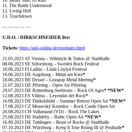
10. Better Start To Run
11. The Battle Understood
12. Living Hell
13. Touchdown
— — — — —
U.D.O. / DIRKSCHNEIDER live:
Tickets:
https://udo-online.de/tourdates.html
21.05.2023 AT Vienna – Wildstyle & Tattoo @ Stadthalle
08.06.2023 SE Sölvesborg – Sweden Rock Festival
10.06.2023 FI Laihia – Lisää Löylyä Festival
16.06.2023 DE Augsburg – Metal am Kiez
*
18.06.2023 BE Dessel – Graspop Metal Meeting
*
21.07.2023 DE Pförring – Open Air Pförring
29.07.2023 DE Rottenburg-Seebronn – Rock Of Ages
*
*NEW*
12.08.2023 ES Villena – Leyendas del Rock
*
16.08.2023 DE Dinkelsbühl – Summer Breeze Open Air
*NEW*
17.08.2023 CZ Moravský Krumlov – Rock Castle Open Air
20.08.2023 CH Vallamand (VD) – Rock The Lakes
25.08.2023 DE Haddeby – Baltic Open Air
*NEW*
16.09.2023 DE Tuttlingen – Beast of Rocks @ Stadthalle
07.10.2023 DE Würzburg – Keep It True Rising III @ Posthalle
*