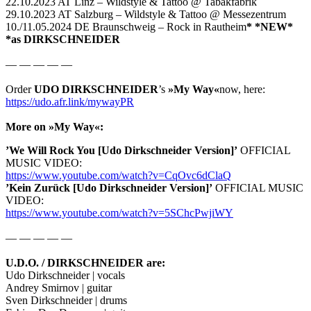
22.10.2023 AT Linz – Wildstyle & Tattoo @ Tabakfabrik
29.10.2023 AT Salzburg – Wildstyle & Tattoo @ Messezentrum
10./11.05.2024 DE Braunschweig – Rock in Rautheim
*
*NEW*
*as DIRKSCHNEIDER
— — — — —
Order
UDO DIRKSCHNEIDER
’s
»My Way«
now, here:
https://udo.afr.link/mywayPR
More on »My Way«:
’We Will Rock You [Udo Dirkschneider Version]’
OFFICIAL
MUSIC VIDEO:
https://www.youtube.com/watch?v=CqOvc6dClaQ
’Kein Zurück [Udo Dirkschneider Version]’
OFFICIAL MUSIC
VIDEO:
https://www.youtube.com/watch?v=5SChcPwjiWY
— — — — —
U.D.O. / DIRKSCHNEIDER are:
Udo Dirkschneider | vocals
Andrey Smirnov | guitar
Sven Dirkschneider | drums