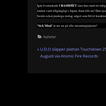
CRASHDÏET
Igår överraskade
sina fans med ett tidi
endast varit tillgängligt i Japan, fram tills nu! Den n
består också punkiga inslag, något som blivit karakter
’Sick Mind’
är ute nu på alla streamingtjänster!
Nyheter
Inläggsnavigering
P
U.D.O släpper plattan Touchdown 2
r
Augusti via Atomic Fire Records
e
v
i
o
u
s
P