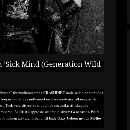
n ’Sick Mind (Generation Wild
CRASHDÏET
phrasen” för medlemmarna i
ända sedan de startade i
 början av det nya millenniet med sin moderna tolkning av det
at. Tack vare sitt unika sound och sin unika stil skapade
Generation Wild
eroberna. År 2010 släppte de sitt tredje album
Ozzy Osbourne
Mötley
k förmånen att vara förband till både
och