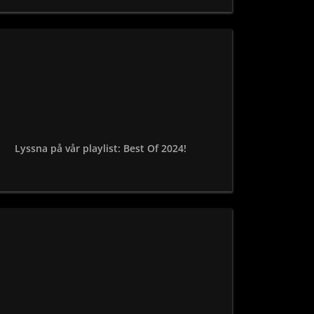
Lyssna på vår playlist: Best Of 2024!