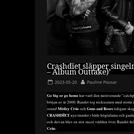
Crashdïet släpper singel
– Album Outtake)’
Posted
By
2023-05-20
Pauline Pousar
on
Go big or go home
har varit den motiverande ”catch
början av år 2000. Bandet tog rockscenen med storm i
Mötley Crüe
Guns and Roses
sound
och
tidigare skap
CRASHDÏET
nya trender i både högtalarna och gard
och skivan blev en stor succé världen över. Bandet fic
Crüe.