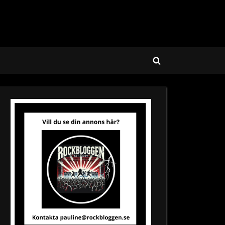
Toggle
search
form