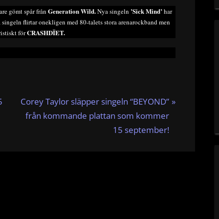
Generation Wild.
’Sick Mind’
gare gömt spår från
Nya singeln
har
ya singeln flirtar onekligen med 80-talets stora arenarockband men
CRASHDÏET.
istiskt för
N
5
Corey Taylor släpper singeln “BEYOND”
e
från kommande plattan som kommer
x
15 september!
t
P
o
s
t
: