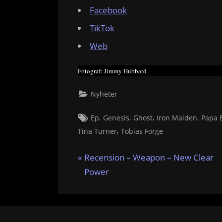
Facebook
TikTok
Web
Fotograf: Jimmy Hubbard
Nyheter
Tags:
,
,
,
,
Ep
Genesis
Ghost
Iron Maiden
Papa 
,
Tina Turner
Tobias Forge
Inläggsnavigering
P
Recension – Weapon – New Clear
r
Power
e
v
i