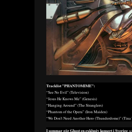
Tracklist ”PHANTOMIME”:
“See No Evil” (Television)
“Jesus He Knows Me” (Genesis)
“Hanging Around” (The Stranglers)
“Phantom of the Opera” (Iron Maiden)
“We Don’t Need Another Hero (Thunderdome)” (Tina 
I sommar gör Ghost en exklusiv konsert i Sverige
so