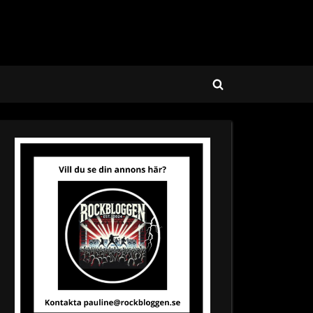
Toggle
search
form