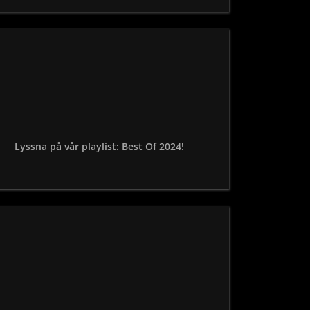
Lyssna på vår playlist: Best Of 2024!