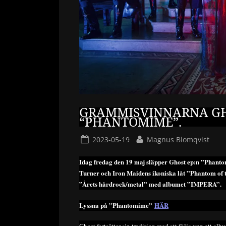
GRAMMISVINNARNA GHO
“PHANTOMIME”.
Posted
By
2023-05-19
Magnus Blomqvist
on
Idag fredag den 19 maj släpper Ghost ep:n ”Phantom
Turner och Iron Maidens ikoniska låt ”Phantom of 
”Årets hårdrock/metal” med albumet ”IMPERA”.
Lyssna på ”Phantomime”
HÄR