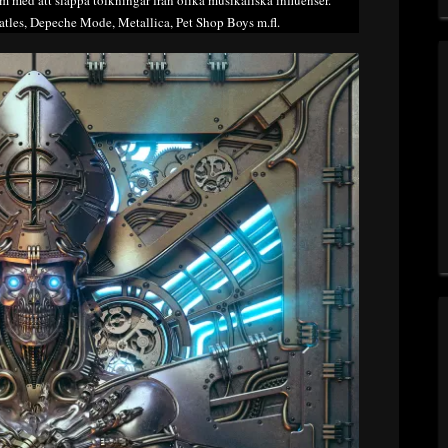
bum med att släppa tolkningar från olika musikaliska influenser.
atles, Depeche Mode, Metallica, Pet Shop Boys m.fl.