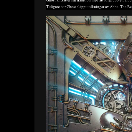
Ghost fortsätter sin tradition med att följa upp ett al
Tidigare har Ghost släppt tolkningar av Abba, The Be