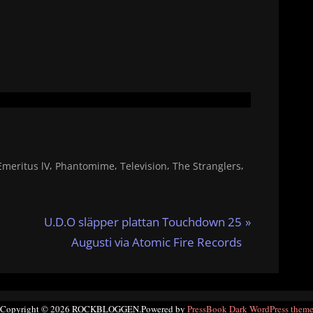
,
,
,
,
Emeritus lV
Phantomime
Television
The Stranglers
N
U.D.O släpper plattan Touchdown 25
e
Augusti via Atomic Fire Records
x
t
P
Copyright © 2026 ROCKBLOGGEN.
Powered by
PressBook Dark WordPress them