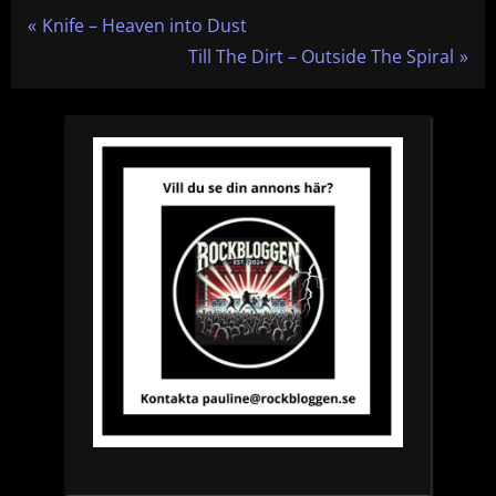
Inläggsnavigering
P
Knife – Heaven into Dust
r
N
Till The Dirt – Outside The Spiral
e
e
v
x
i
t
o
P
u
o
s
s
P
t
o
:
s
t
: