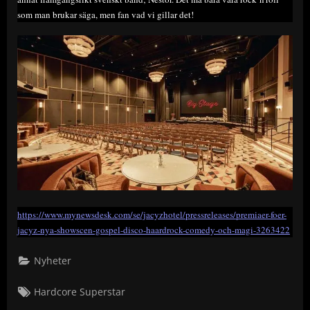
som man brukar säga, men fan vad vi gillar det!
https://www.mynewsdesk.com/se/jacyzhotel/pressreleases/premiaer-foer-
jacyz-nya-showscen-gospel-disco-haardrock-comedy-och-magi-3263422
Nyheter
Tags:
Hardcore Superstar