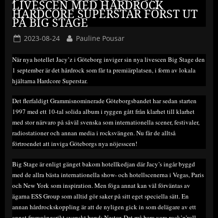
LIVESCEN MED HÅRDROCK
HARDCORE SUPERSTAR FÖRST UT
PÅ BIG STAGE
Posted
By
2023-08-24
Pauline Pousar
on
När nya hotellet Jacy’z i Göteborg inviger sin nya livescen Big Stage den
1 september är det hårdrock som får ta premiärplatsen, i form av lokala
hjältarna Hardcore Superstar.
Det flerfaldigt Grammisnominerade Göteborgsbandet har sedan starten
1997 med ett 10-tal solida album i ryggen gått från klarhet till klarhet
med stor närvaro på såväl svenska som internationella scener, festivaler,
radiostationer och annan media i rocksvängen. Nu får de alltså
förtroendet att inviga Göteborgs nya nöjesscen!
Big Stage är enligt gänget bakom hotellkedjan där Jacy’s ingår byggd
med de allra bästa internationella show- och hotellscenerna i Vegas, Paris
och New York som inspiration. Men föga annat kan väl förväntas av
ägarna ESS Group som alltid gör saker på sitt eget speciella sätt. En
annan hårdrockskoppling är att de nyligen gick in som delägare av ett
annat framgångsrikt svenskt band; Nestor. Det må bara vara rock’n’roll