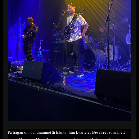
Besväret
På frågan om bandnamnet är hämtat från kvarteret
som är ett
bevarat kvarter i Oskarshamn med anor från förr och där besökare kan