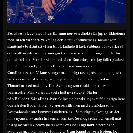
Besväret
Komma ner
inleder med låten
och direkt slås jag av likheterna
Black Sabbath
med
vilket jag också fått konfirmerat av bandet som
Black Sabbath
skrattande berättat att vi har blivit kallade
på svenska så
det är alltså inte bara jag som gör liknelsen och bandet säger att det för
Domedag
dom är helt ok. Man fortsätter med låten
som jag faller pladask
för. Låten har en tyngd och ett mörker som minner om
Candlemass
Viktor
och
sjunger med härligt raspig röst och om jag ska
Joakim
beskriva rösten skulle jag nog säja att den påminner om
Thåström
Uno Svenningsson
med inslag av
i väldigt positiv
Stå för
bemärkelse. Man väljer att spela helt nya stycket
nåt.
När allt är över
Balladen
skiljer sig ganska mycket från övriga låtar
Aerosmith
och när den ljuder tänker jag
men med ett mörker som
Bostonbandet inte kommer i närheten av. Samtidigt tycker jag att det
Soundgarden
finns nyanser av andra influenser som t.ex
och emellanåt
Så långt bort.
inslag av brittisk heavy metal som t.ex i
Spelningen
Gam Kannibal
Botten.
avrundas med två maffiga doomlåtar
och
Det