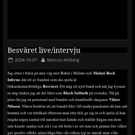
Besväret live/intervju
Posted
By
2024-10-07
Marcus Ahlberg
on
Malmö Rock
Jag sitter i bilen på min väg mot Babel i Malmö och
Inferno
där ett av banden som ska spela är
Besväret
Oskarshamnsbördiga
. För mig ett nytt band och när jag lyssnar
Black Sabbath
in mig tänker jag att det låter som
på svenska. Väl på
Viktor
plats får jag en pratstund med bandet och framförallt sångaren
Nilsson
. Viktor berättar att att bandet blev till under pandemin då han satt
hemma och var uttråkad eftersom man inte fick ge sig ut och spela så han
ringde några samtal till musiker han kände och ställde frågan om dom
inte kunde samlas och stå i var sitt hörn i av ett rum och jamma lite vilket
gav positiv effekt, nästa fråga blev då vilken typ av musik man ville