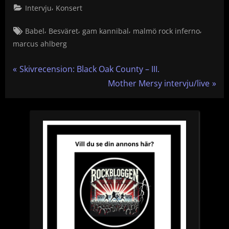
,
Intervju
Konsert
Tags:
,
,
,
,
Babel
Besväret
gam kannibal
malmö rock inferno
marcus ahlberg
Inläggsnavigering
P
Skivrecension: Black Oak County – III.
r
N
Mother Mersy intervju/live
e
e
v
x
i
t
o
P
u
o
s
s
P
t
o
:
s
t