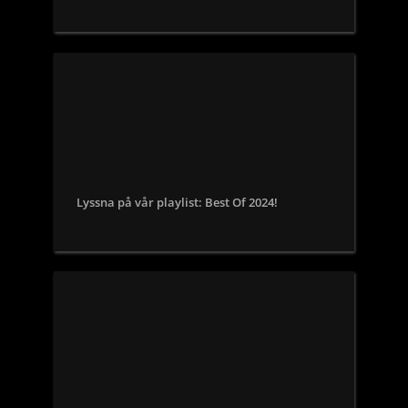
Lyssna på vår playlist: Best Of 2024!