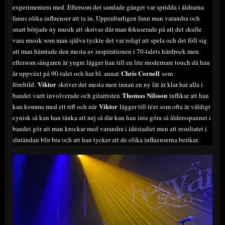
experimentera med. Eftersom det samlade gänget var spridda i åldrarna
fanns olika influenser att ta in. Uppenbarligen fann man varandra och
snart började ny musik att skrivas där man fokuserade på att det skulle
vara musik som man själva tyckte det var roligt att spela och det föll sig
att man hämtade den mesta av inspirationen i 70-talets hårdrock men
eftersom sångaren är yngre lägger han till en lite modernare touch då han
Chris Cornell
är uppväxt på 90-talet och har bl. annat
som
Viktor
förebild.
skriver det mesta men innan en ny låt är klar har alla i
Thomas Nilsson
bandet varit involverade och gitarristen
inflikar att han
Viktor
kan komma med ett riff och när
lägger till text som ofta är väldigt
cynisk så kan han tänka att nej så där kan han inte göra så åldersspannet i
bandet gör att man krockar med varandra i idéstadiet men att resultatet i
slutändan blir bra och att han tycker att de olika influenserna berikar.