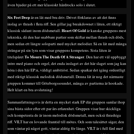
även bjuder på ett mer klassiskt hårdrocks solo i slutet.
Six Feet Deep
är en låt med bra driv. Drivet förklaras av att det finns
inslag av thrash i flera riff. Sen gillar jag breakdownet i låten, ett riktigt
Heart Of Gold
klassisk sådant inom dödsmetall.
är kanske gruppens mest
tekniska, då den har snabbare partier som skiftar mellan thrash och döds,
men sedan ett längre soloparti med mycket melodier. Så en låt med många
strängar på sin lyra som visar gruppens kompetens. Sista låten är
To Mourn The Death Of A Stranger
titelspåret
. Den har ett väl uppbyggt
intro med piano och orgel, det enda inslaget av det här slaget som jag kan
höra i den här EP:n, väldigt ambitiöst. Sedan sparkar det igång ordentligt
med riktigt klassisk melodisk dödsmetall. Denna låt är nog det närmaste
gruppen kommer till Göteborgssoundet, många av partierna är hookade.
Helt klart en bra avslutning!
Sammanfattningsvis är detta en mycket stark EP där gruppen samlar ihop
sina bästa sidor efter ett par års erfarenhet. Gruppen visar hur skickliga
och kompetenta de är inom melodisk dödsmetall, men också thrashiga
riff. VILT har en lovande framtid till mötes. Och som talesättet säger, den
som väntar på något gott, väntar aldrig för länge. VILT är i full färd med