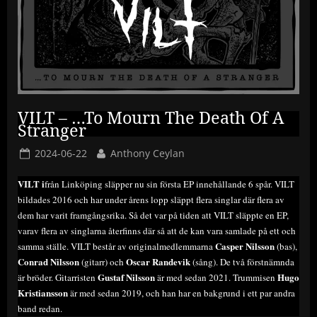
VILT – …To Mourn The Death Of A
Stranger
Posted
By
2024-06-22
Anthony Ceylan
on
VILT i
från Linköping släpper nu sin första EP innehållande 6 spår. VILT
bildades 2016 och har under årens lopp släppt flera singlar där flera av
dem har varit framgångsrika. Så det var på tiden att VILT släppte en EP,
varav flera av singlarna återfinns där så att de kan vara samlade på ett och
Casper Nilsson
samma ställe. VILT består av originalmedlemmarna
(bas),
Conrad Nilsson
Oscar Randevik
(gitarr) och
(sång). De två förstnämnda
Gustaf Nilsson
Hugo
är bröder. Gitarristen
är med sedan 2021. Trummisen
Kristiansson
är med sedan 2019, och han har en bakgrund i ett par andra
band redan.