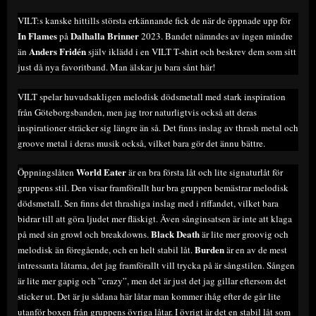
VILT:s kanske hittills största erkännande fick de när de öppnade upp för
In Flames
Dalhalla Brinner
på
2023. Bandet nämndes av ingen mindre
Anders Fridén
än
själv iklädd i en VILT T-shirt och beskrev dem som sitt
just då nya favoritband. Man älskar ju bara sånt här!
VILT spelar huvudsakligen melodisk dödsmetall med stark inspiration
från Göteborgsbanden, men jag tror naturligtvis också att deras
inspirationer sträcker sig längre än så. Det finns inslag av thrash metal och
groove metal i deras musik också, vilket bara gör det ännu bättre.
World Eater
Öppningslåten
är en bra första låt och lite signaturlåt för
gruppens stil. Den visar framförallt hur bra gruppen bemästrar melodisk
dödsmetall. Sen finns det thrashiga inslag med i riffandet, vilket bara
bidrar till att göra ljudet mer fläskigt. Även sånginsatsen är inte att klaga
Black Death
på med sin growl och breakdowns.
är lite mer groovig och
Burden
melodisk än föregående, och en helt stabil låt.
är en av de mest
intressanta låtarna, det jag framförallt vill trycka på är sångstilen. Sången
är lite mer gapig och ”crazy”, men det är just det jag gillar eftersom det
sticker ut. Det är ju sådana här låtar man kommer ihåg efter de går lite
utanför boxen från gruppens övriga låtar. I övrigt är det en stabil låt som