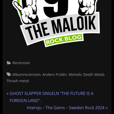
Recension
Tags:
,
,
,
Albumrecension
Anders Fridén
Melodic Death Metal
Thrash metal
Inläggsnavigering
P
GHOST SLÄPPER SINGELN ”THE FUTURE IS A
r
FOREIGN LAND”.
e
N
Intervju – The Gems – Sweden Rock 2024