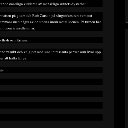
kar de oändliga vidderna av mänskliga sinnets dysterhet.
matten på gitarr och Rob Carson på sång/orkestrera turnerat
lsammans med några av de största inom metal scenen. På turnen har
 Rob som är medlemmar.
cflesh och Krisun.
enomtänkt och välgjort med sina intressanta partier som livar upp
r att hålla länge.
ity