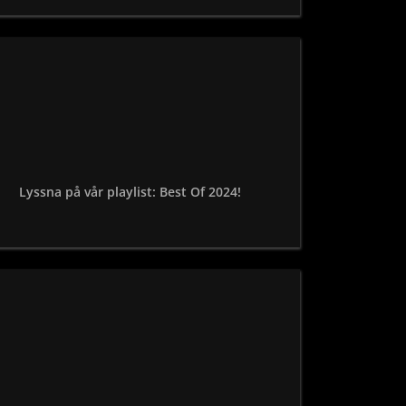
Lyssna på vår playlist: Best Of 2024!