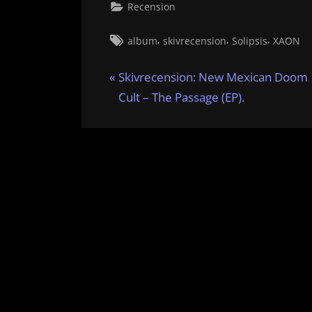
Recension
Tags:
,
,
,
album
skivrecension
Solipsis
XAON
Inläggsnavigering
P
Skivrecension: New Mexican Doom
r
Cult – The Passage (EP).
e
v
i
o
u
s
P
o
s
t