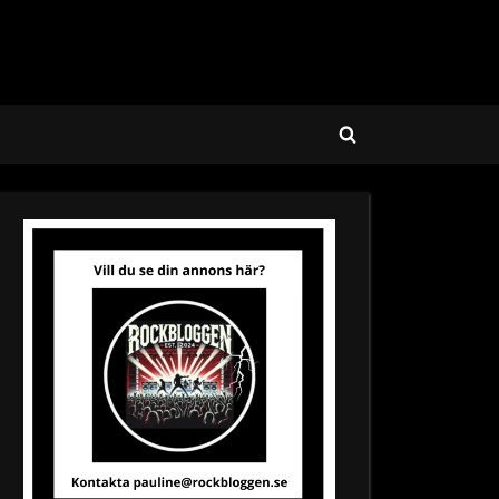
Toggle
search
form