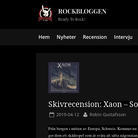
Skip
ROCKBLOGGEN
to
Ready To Rock!
content
Hem
Nyheter
Recension
Intervju
Skivrecension: Xaon – So
Posted
By
2019-04-12
Robin Gustafsson
on
Från bergen i mitten av Europa, Schweiz. Kommer nu X
ger dem ett skådespel som är svåra att sätta någonst