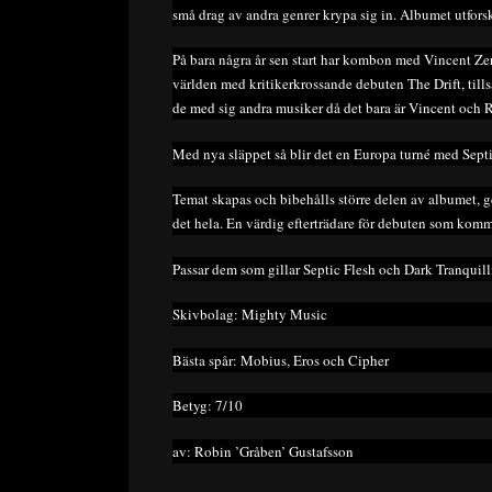
små drag av andra genrer krypa sig in. Albumet utfors
På bara några år sen start har kombon med Vincent Zer
världen med kritikerkrossande debuten The Drift, til
de med sig andra musiker då det bara är Vincent och
Med nya släppet så blir det en Europa turné med Septi
Temat skapas och bibehålls större delen av albumet, g
det hela. En värdig efterträdare för debuten som komme
Passar dem som gillar Septic Flesh och Dark Tranquill
Skivbolag: Mighty Music
Bästa spår: Mobius, Eros och Cipher
Betyg: 7/10
av: Robin ’Gråben’ Gustafsson