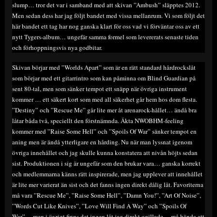
slump… tror det var i samband med att skivan ”Ambush” släpptes 2012.
Men sedan dess har jag följt bandet med vissa mellanrum. Vi som följt det
här bandet ett tag har nog ganska klart för oss vad vi förväntar oss av ett
nytt Tygers-album… ungefär samma formel som levererats senaste tiden
och förhoppningsvis nya godbitar.
Skivan börjar med ”Worlds Apart” som är en rätt standard hårdrockslåt
som börjar med ett gitarrintro som kan påminna om Blind Guardian på
sent 80-tal, men som sänker tempot ett snäpp när övriga instrument
kommer … ett säkert kort som med all säkerhet går hem hos dom flesta.
”Destiny” och ”Rescue Me” går lite mer åt arenarock-hållet… ändå bra
låtar båda två, speciellt den förstnämnda. Äkta NWOBHM-feeling
kommer med ”Raise Some Hell” och ”Spoils Of War” sänker tempot en
aning men är ändå ytterligare en hårding. Nu när man lyssnat igenom
övriga innehållet och jag skulle kunna konstatera att nivån höjts sedan
sist. Produktionen i sig är ungefär som den brukar vara… ganska korrekt
och medlemmarna känns rätt inspirerade, men jag upplever att innehållet
är lite mer varierat än sist och det fanns ingen direkt dålig låt. Favoriterna
må vara ”Rescue Me”, ”Raise Some Hell”, ”Damn You!”, ”Art Of Noise”,
”Words Cut Like Knives”, ”Love Will Find A Way” och ”Spoils Of
War”… men i övrigt finns det ingen låt jag direkt ogillade… må hända att