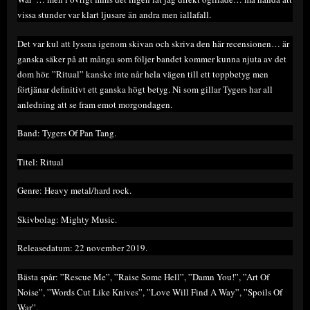
vissa stunder var klart ljusare än andra men iallafall.
Det var kul att lyssna igenom skivan och skriva den här recensionen… är
ganska säker på att många som följer bandet kommer kunna njuta av det
dom hör. ”Ritual” kanske inte når hela vägen till ett toppbetyg men
förtjänar definitivt ett ganska högt betyg. Ni som gillar Tygers har all
anledning att se fram emot morgondagen.
Band: Tygers Of Pan Tang.
Titel: Ritual
Genre: Heavy metal/hard rock.
Skivbolag: Mighty Music.
Releasedatum: 22 november 2019.
Bästa spår: ”Rescue Me”, ”Raise Some Hell”, ”Damn You!”, ”Art Of
Noise”, ”Words Cut Like Knives”, ”Love Will Find A Way”, ”Spoils Of
War”.