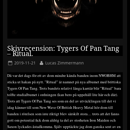
Skivrecension: Tygers Of Pan Tang
– Ritual.
Posted
By
2019-11-21
Lucas Zimmermann
on
Då var det dags för ett av dom mindre kända banden inom NWOBHM att
sticka ut hakan på nytt. ”Ritual” är namnet på nya albumet med brittiska
Tygers Of Pan Tang. Trots bandets relativt långa karriär blir ”Ritual” bara
tolfte studialbumet i ordningen (kan bero på uppehåll lite här och där).
Trots att Tygers Of Pan Tang ses som en del av utväcklingen till det vi
idag känner till som New Wave Of British Heavy Metal hör dom till
banden i rörelsen som inte riktigt blev särskilt stora… trots att det fanns
gott om potential fick dom aldrig ta del av storheten Iron Maiden och
Saxon lyckades åstadkomma. Själv upptäckte jag dom ganska sent av en