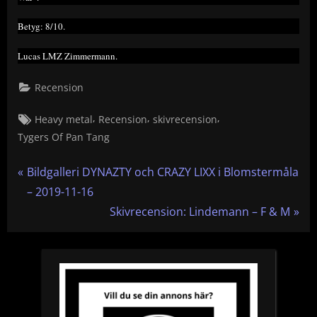
Betyg: 8/10.
Lucas LMZ Zimmermann.
Recension
Tags:
,
,
,
Heavy metal
Recension
skivrecension
Tygers Of Pan Tang
Inläggsnavigering
P
Bildgalleri DYNAZTY och CRAZY LIXX i Blomstermåla
r
– 2019-11-16
e
N
Skivrecension: Lindemann – F & M
v
e
i
x
o
t
u
P
s
o