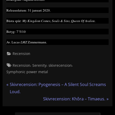
Releasedatum: 31 januari 2020.
Bästa spår:
My Kingdom Comes
,
Souls & Sins
,
Queen Of Avalon
.
Betyg: 7’5/10
Av. Lucas
LMZ
Zimmermann.
Recension
Tags:
,
,
,
Recension
Serenity
skivrecension
Symphonic power metal
Inläggsnavigering
P
Skivrecension: Pyogenesis – A Silent Soul Screams
r
Loud.
e
N
Skivrecension: Khôra – Timaeus.
v
e
i
x