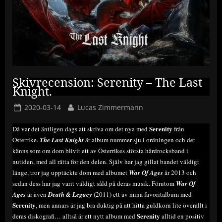
Skivrecension: Serenity – The Last
Knight.
Posted
By
2020-03-14
Lucas Zimmermann
on
Serenity
Då var det äntligen dags att skriva om det nya med
från
Österrike.
The Last Knight
är album nummer sju i ordningen och det
känns som om dom blivit ett av Österrikes största hårdrocksband i
nutiden, med all rätta för den delen. Själv har jag gillat bandet väldigt
länge, tror jag upptäckte dom med albumet
War Of Ages
år 2013 och
sedan dess har jag varit väldigt såld på deras musik. Förutom
War Of
Ages
är även
Death & Legacy
(2011) ett av mina favoritalbum med
Serenity
, men annars är jag bra duktig på att hitta guldkorn lite överallt i
Serenity
deras diskografi… alltså är ett nytt album med
alltid en positiv