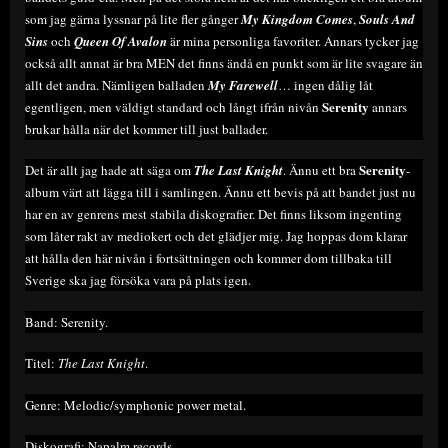
som jag gärna lyssnar på lite fler gånger
My Kingdom Comes
,
Souls And
Sins
och
Queen Of Avalon
är mina personliga favoriter. Annars tycker jag
också allt annat är bra MEN det finns ändå en punkt som är lite svagare än
allt det andra. Nämligen balladen
My Farewell
… ingen dålig låt
Serenity
egentligen, men väldigt standard och långt ifrån nivån
annars
brukar hålla när det kommer till just ballader.
Serenity
Det är allt jag hade att säga om
The Last Knight
. Ännu ett bra
-
album värt att lägga till i samlingen. Ännu ett bevis på att bandet just nu
har en av genrens mest stabila diskografier. Det finns liksom ingenting
som låter rakt av mediokert och det glädjer mig. Jag hoppas dom klarar
att hålla den här nivån i fortsättningen och kommer dom tillbaka till
Sverige ska jag försöka vara på plats igen.
Band: Serenity.
Titel:
The Last Knight
.
Genre: Melodic/symphonic power metal.
Diskografi: Napalm records.