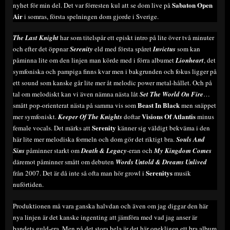
Sabaton Open
nyhet för min del. Det var förresten kul att se dom live på
Air
i somras, första spelningen dom gjorde i Sverige.
The Last Knight
har som titelspår ett episkt intro på lite över två minuter
och efter det öppnar
Serenity
eld med första spåret
Invictus
som kan
påminna lite om den linjen man körde med i förra albumet
Lionheart
, det
symfoniska och pampiga finns kvar men i bakgrunden och fokus ligger på
ett sound som kanske går lite mer åt melodic power metal-hållet. Och på
tal om melodiskt kan vi även nämna nästa låt
Set The World On Fire
…
Beast In Black
smått pop-orienterat nästa på samma vis som
men snäppet
Visions Of Atlantis
mer symfoniskt.
Keeper Of The Knights
doftar
minus
Serenity
female vocals. Det märks att
känner sig väldigt bekväma i den
här lite mer melodiska formeln och dom gör det riktigt bra.
Souls And
Sins
påminner starkt om
Death & Legacy
-eran och
My Kingdom Comes
däremot påminner smått om debuten
Words Untold & Dreams Unlived
Serenitys
från 2007. Det är då inte så ofta man hör growl i
musik
nuförtiden.
Produktionen må vara ganska halvdan och även om jag diggar den här
nya linjen är det kanske ingenting att jämföra med vad jag anser är
bandets guld-era. Men på det stora hela är det här onekligen ett bra album