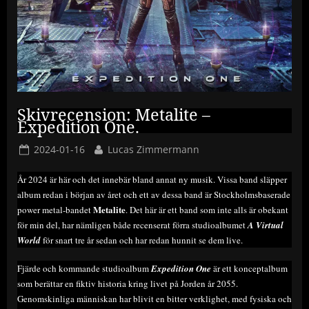
Skivrecension: Metalite –
Expedition One.
Posted
By
2024-01-16
Lucas Zimmermann
on
År 2024 är här och det innebär bland annat ny musik. Vissa band släpper
album redan i början av året och ett av dessa band är Stockholmsbaserade
Metalite
power metal-bandet
. Det här är ett band som inte alls är obekant
för min del, har nämligen både recenserat förra studioalbumet
A Virtual
World
för snart tre år sedan och har redan hunnit se dem live.
Fjärde och kommande studioalbum
Expedition One
är ett konceptalbum
som berättar en fiktiv historia kring livet på Jorden år 2055.
Genomskinliga människan har blivit en bitter verklighet, med fysiska och