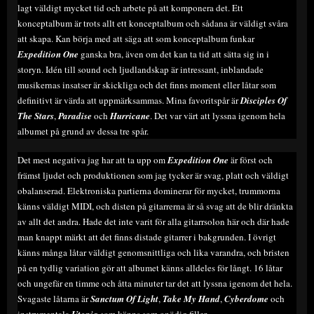
lagt väldigt mycket tid och arbete på att komponera det. Ett
konceptalbum är trots allt ett konceptalbum och sådana är väldigt svåra
att skapa. Kan börja med att säga att som konceptalbum funkar
Expedition One
ganska bra, även om det kan ta tid att sätta sig in i
storyn. Idén till sound och ljudlandskap är intressant, inblandade
musikernas insatser är skickliga och det finns moment eller låtar som
definitivt är värda att uppmärksammas. Mina favoritspår är
Disciples Of
The Stars
,
Paradise
och
Hurricane
. Det var värt att lyssna igenom hela
albumet på grund av dessa tre spår.
Det mest negativa jag har att ta upp om
Expedition One
är först och
främst ljudet och produktionen som jag tycker är svag, platt och väldigt
obalanserad. Elektroniska partierna dominerar för mycket, trummorna
känns väldigt MIDI, och disten på gitarrerna är så svag att de blir dränkta
av allt det andra. Hade det inte varit för alla gitarrsolon här och där hade
man knappt märkt att det finns distade gitarrer i bakgrunden. I övrigt
känns många låtar väldigt genomsnittliga och lika varandra, och bristen
på en tydlig variation gör att albumet känns alldeles för långt. 16 låtar
och ungefär en timme och åtta minuter tar det att lyssna igenom det hela.
Svagaste låtarna är
Sanctum Of Light
,
Take My Hand
,
Cyberdome
och