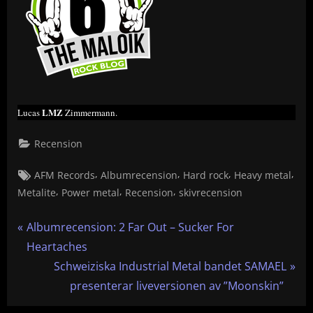
LMZ
Lucas
Zimmermann.
Recension
Tags:
,
,
,
,
AFM Records
Albumrecension
Hard rock
Heavy metal
,
,
,
Metalite
Power metal
Recension
skivrecension
Inläggsnavigering
P
Albumrecension: 2 Far Out – Sucker For
r
Heartaches
e
N
Schweiziska Industrial Metal bandet SAMAEL
v
e
presenterar liveversionen av ”Moonskin”
i
x