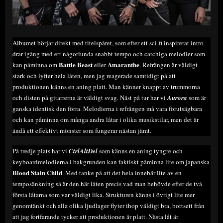
Albumet börjar direkt med titelspåret, som efter ett sci-fi inspirerat intro
drar igång med ett någorlunda snabbt tempo och catchiga melodier som
Battle Beast
Amaranthe
kan påminna om
eller
. Refrängen är väldigt
stark och lyfter hela låten, men jag reagerade samtidigt på att
produktionen känns en aning platt. Man känner knappt av trummorna
och disten på gitarrerna är väldigt svag. Näst på tur har vi
Aurora
som är
ganska identisk den förra. Melodierna i refrängen må vara förutsägbara
och kan påminna om många andra låtar i olika musikstilar, men det är
ändå ett effektivt mönster som fungerar nästan jämt.
På tredje plats har vi
CtrlAltDel
som känns en aning tyngre och
keyboardmelodierna i bakgrunden kan faktiskt påminna lite om japanska
Blood Stain Child
. Med tanke på att det hela innebär lite av en
temposänkning så är den här låten precis vad man behövde efter de två
första låtarna som var väldigt lika. Strukturen känns i övrigt lite mer
genomtänkt och alla olika ljudlager flyter ihop väldigt bra, bortsett från
att jag fortfarande tycker att produktionen är platt. Nästa låt är