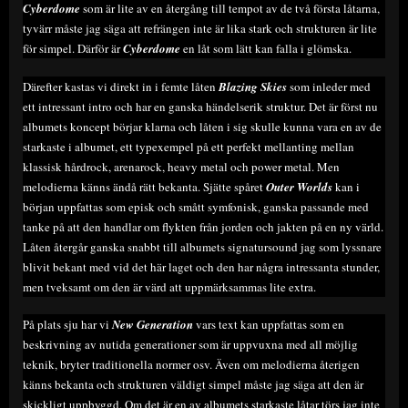
Cyberdome
som är lite av en återgång till tempot av de två första låtarna,
tyvärr måste jag säga att refrängen inte är lika stark och strukturen är lite
för simpel. Därför är
Cyberdome
en låt som lätt kan falla i glömska.
Därefter kastas vi direkt in i femte låten
Blazing Skies
som inleder med
ett intressant intro och har en ganska händelserik struktur. Det är först nu
albumets koncept börjar klarna och låten i sig skulle kunna vara en av de
starkaste i albumet, ett typexempel på ett perfekt mellanting mellan
klassisk hårdrock, arenarock, heavy metal och power metal. Men
melodierna känns ändå rätt bekanta. Sjätte spåret
Outer Worlds
kan i
början uppfattas som episk och smått symfonisk, ganska passande med
tanke på att den handlar om flykten från jorden och jakten på en ny värld.
Låten återgår ganska snabbt till albumets signatursound jag som lyssnare
blivit bekant med vid det här laget och den har några intressanta stunder,
men tveksamt om den är värd att uppmärksammas lite extra.
På plats sju har vi
New Generation
vars text kan uppfattas som en
beskrivning av nutida generationer som är uppvuxna med all möjlig
teknik, bryter traditionella normer osv. Även om melodierna återigen
känns bekanta och strukturen väldigt simpel måste jag säga att den är
skickligt uppbyggd. Om det är en av albumets starkaste låtar törs jag inte