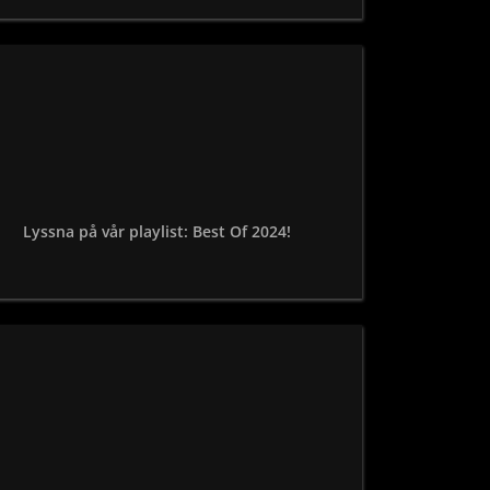
Lyssna på vår playlist: Best Of 2024!