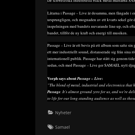
De schweiziska industriella black metal-mästarna S
Låtarna i Passage – Live är desamma, men fångade i en
ursprungligen, och mognaden av ett kvarts sekel gör d
inspelningen med bandets nuvarande line-up, och eft
bandet, tillför de ny kraft och energi till musiken.
Passage – Live är ett bevis på ett album som satte si
ett mer industriellt sound, distanserade sig från sina r
internationell publik. Passage har stått sig genom tide
sedan, och med Passage – Live ger SAMAEL nytt djup t
Vorph says about
:
Passage – Live
”The blend of metal, industrial and electronica that
Passage
. It’s almost ground zero for us, and we’re de
to life for our long-standing audience as well as tho
Nyheter
Tags:
Samael