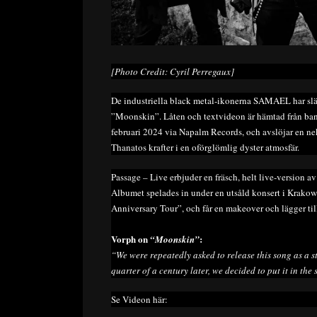
[Photo Credit: Cyril Perregaux]
De industriella black metal-ikonerna SAMAEL har slä
”Moonskin”. Låten och textvideon är hämtad från ba
februari 2024 via Napalm Records, och avslöjar en nek
Thanatos krafter i en oförglömlig dyster atmosfär.
Passage – Live erbjuder en fräsch, helt live-version a
Albumet spelades in under en utsåld konsert i Krakow
Anniversary Tour”, och får en makeover och lägger til
Vorph on
:
“Moonskin”
“We were repeatedly asked to release this song as a s
quarter of a century later, we decided to put it in the
Se Videon här: