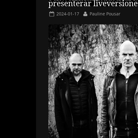
presenterar liveversion
Posted
By
2024-01-17
Pauline Pousar
on