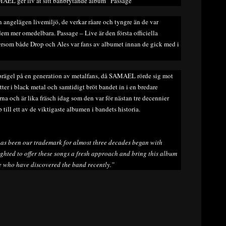
AMAEL ger liv åt sitt banbrytande album ”Passage”
 angelägen livemiljö, de verkar råare och tyngre än de var
em mer omedelbara. Passage – Live är den första officiella
ersom både Drop och Ales var fans av albumet innan de gick med i
n prägel på en generation av metalfans, då SAMAEL rörde sig mot
ötter i black metal och samtidigt bröt bandet in i en bredare
rna och är lika fräsch idag som den var för nästan tre decennier
ill ett av de viktigaste albumen i bandets historia.
 has been our trademark for almost three decades began with
lighted to offer these songs a fresh approach and bring this album
se who have discovered the band recently.”