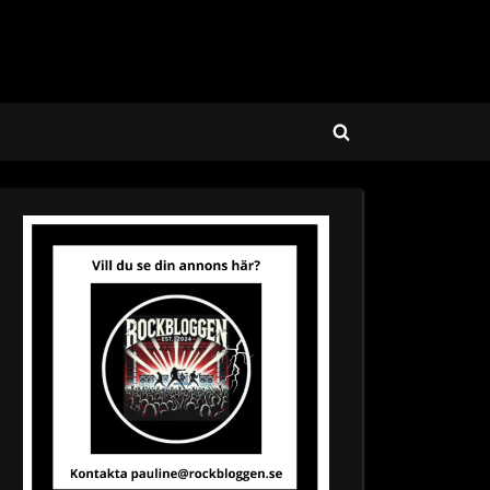
Toggle
search
form