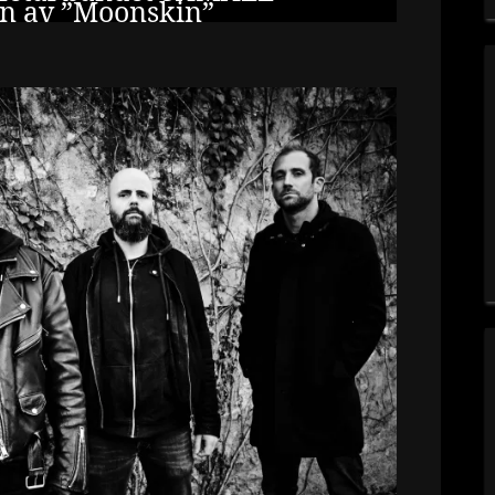
en av ”Moonskin”