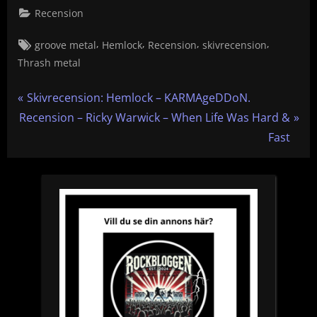
Recension
Tags:
,
,
,
,
groove metal
Hemlock
Recension
skivrecension
Thrash metal
Inläggsnavigering
P
Skivrecension: Hemlock – KARMAgeDDoN.
N
r
Recension – Ricky Warwick – When Life Was Hard &
e
e
Fast
x
v
t
i
P
o
o
u
s
s
t
P
:
o
s
t