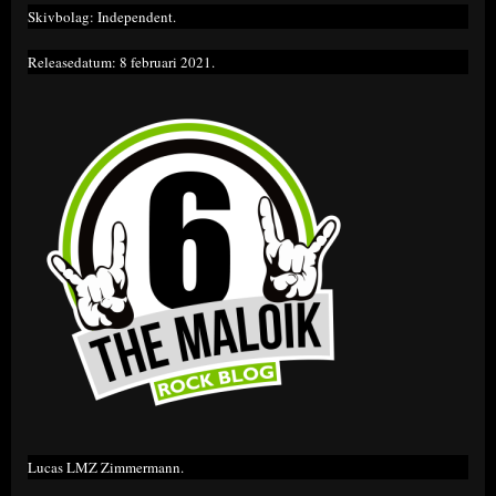
Skivbolag: Independent.
Releasedatum: 8 februari 2021.
Lucas LMZ Zimmermann.