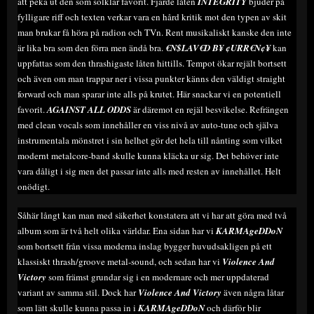
att peka ut den som solklar favorit. Fjärde låten
INTEGRITY
bjuder på
fylligare riff och texten verkar vara en hård kritik mot den typen av skit
man brukar få höra på radion och TVn. Rent musikaliskt kanske den inte
är lika bra som den förra men ändå bra.
€N$LAV€D B¥ ¢URR€N¢¥
kan
uppfattas som den thrashigaste låten hittills. Tempot ökar rejält bortsett
och även om man trappar ner i vissa punkter känns den väldigt straight
forward och man sparar inte alls på krutet. Här snackar vi en potentiell
favorit.
AGAINST ALL ODDS
är däremot en rejäl besvikelse. Refrängen
med clean vocals som innehåller en viss nivå av auto-tune och själva
instrumentala mönstret i sin helhet gör det hela till nånting som vilket
modernt metalcore-band skulle kunna kläcka ur sig. Det behöver inte
vara dåligt i sig men det passar inte alls med resten av innehållet. Helt
onödigt.
Såhär långt kan man med säkerhet konstatera att vi har att göra med två
album som är två helt olika världar. Ena sidan har vi
KARMAgeDDoN
som bortsett från vissa moderna inslag bygger huvudsakligen på ett
klassiskt thrash/groove metal-sound, och sedan har vi
Violence And
Victory
som främst grundar sig i en modernare och mer uppdaterad
variant av samma stil. Dock har
Violence And Victory
även några låtar
som lätt skulle kunna passa in i
KARMAgeDDoN
och därför blir