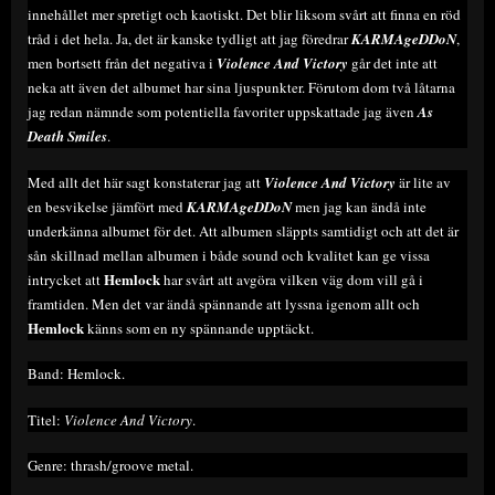
innehållet mer spretigt och kaotiskt. Det blir liksom svårt att finna en röd
tråd i det hela. Ja, det är kanske tydligt att jag föredrar
KARMAgeDDoN
,
men bortsett från det negativa i
Violence And Victory
går det inte att
neka att även det albumet har sina ljuspunkter. Förutom dom två låtarna
jag redan nämnde som potentiella favoriter uppskattade jag även
As
Death Smiles
.
Med allt det här sagt konstaterar jag att
Violence And Victory
är lite av
en besvikelse jämfört med
KARMAgeDDoN
men jag kan ändå inte
underkänna albumet för det. Att albumen släppts samtidigt och att det är
sån skillnad mellan albumen i både sound och kvalitet kan ge vissa
Hemlock
intrycket att
har svårt att avgöra vilken väg dom vill gå i
framtiden. Men det var ändå spännande att lyssna igenom allt och
Hemlock
känns som en ny spännande upptäckt.
Band: Hemlock.
Titel:
Violence And Victory
.
Genre: thrash/groove metal.