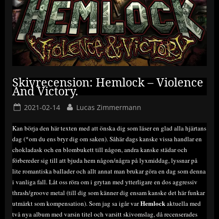
Skivrecension: Hemlock – Violence
And Victory.
Posted
By
2021-02-14
Lucas Zimmermann
on
Kan börja den här texten med att önska dig som läser en glad alla hjärtans
dag (*om du ens bryr dig om saken). Såhär dags kanske vissa handlar en
chokladask och en blombukett till någon, andra kanske städar och
förbereder sig till att bjuda hem någon/några på lyxmiddag, lyssnar på
lite romantiska ballader och allt annat man brukar göra en dag som denna
i vanliga fall. Låt oss röra om i grytan med ytterligare en dos aggressiv
thrash/groove metal (till dig som känner dig ensam kanske det här funkar
Hemlock
utmärkt som kompensation). Som jag sa igår var
aktuella med
två nya album med varsin titel och varsitt skivomslag, då recenserades