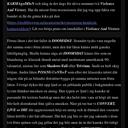
KARMAgeDDoN
och idag är det dags för skiva nummer två
Violence
And Victory
.
Har du missat förra recensionen där jag tog upp fakta om
bandet så får du gärna kika på den
(
https://rockbloggen.se/recension/skivrecension-hemlock-
karmageddon/
). Låt oss börja prata om innehållet i
Violence And Victory
.
Första låten i det här fallet är
DOOMSDAY
. Soundet tycks vara ungefär
det samma som i förra alstret, men den här låten känns ändå ganska
lättillgänglig. Skulle kunna säga att
DOOMSDAY
känns lite som en
blandning av klassisk thrash metal med modernare amerikansk 90-
Shadows Fall
Trivium
talsmetal, nästan lite som
eller
. Ändå en helt okej
början. Andra låten
PiSSiNG CoNTesT
som efter det klassiska introt där
någon slår på en bilradio fortsätter bygga på samma mönster som förra
låten. I övrigt dyker det upp ljud av en jublande publik i bakgrunden som
tyvärr dränker musiken en aning. Den typen av ljud i sig kanske är
passande för textens budskap men det ska helst inte vara så högt att man
blir helt distraherad från själva musiken. Näst på tur har vi
CONVERT,
LIVE or DIE
där aggressionen höjs en aning och är därmed den vassaste
låten hittills i det här albumet. Där fick jag lite av det jag saknade i dom
två förra spåren och jag gillar det jag hör, men än är det kanske för tidigt