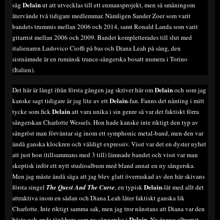
Delain
såg
ut att utvecklas till ett enmansprojekt, men så småningom
återvände två tidigare medlemmar. Nämligen Sander Zoer som varit
bandets trummis mellan 2006 och 2014, samt Ronald Landa som varit
gitarrist mellan 2006 och 2009. Bandet kompletterades till slut med
italienaren Ludovico Cioffi på bas och Diana Leah på sång, den
sistnämnde är en rumänsk trance-sångerska bosatt numera i Torino
(Italien).
Delain
Det här är långt ifrån första gången jag skriver här om
och som jag
Delain
kanske sagt tidigare är jag lite av ett
-fan. Fanns det nånting i mitt
Delain
tycke som fick
att vara unika i sin genre så var det faktiskt förra
sångerskan Charlotte Wessels. Hon hade kanske inte riktigt den typ av
sångröst man förväntar sig inom ett symphonic metal-band, men den var
ändå ganska klockren och väldigt expressiv. Visst var det en dyster nyhet
att just hon (tillsammans med 3 till) lämnade bandet och visst var man
skeptisk inför ett nytt studioalbum med bland annat en ny sångerska.
Men jag måste ändå säga att jag blev glatt överraskad av den här skivans
Delain
första singel
The Quest And The Curse
, en typisk
-låt med allt det
attraktiva inom en sådan och Diana Leah låter faktiskt ganska lik
Charlotte. Inte riktigt samma sak, men jag tror nånstans att Diana var den
Delain
bästa och enda tänkbara som ny sångerska i
. Nu är nya albumet