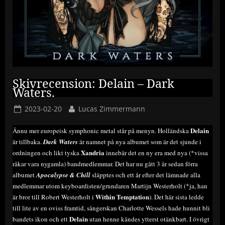
Skivrecension: Delain – Dark
Waters.
Posted
By
2023-02-20
Lucas Zimmermann
on
Delain
Ännu mer europeisk symphonic metal står på menyn. Holländska
är tillbaka.
Dark Waters
är namnet på nya albumet som är det sjunde i
Xandria
ordningen och likt tyska
innebär det en ny era med nya (*vissa
råkar vara nygamla) bandmedlemmar. Det har nu gått 3 år sedan förra
albumet
Apocalypse & Chill
släpptes och ett år efter det lämnade alla
medlemmar utom keyboardisten/grundaren Martijn Westerholt (*ja, han
Within Temptation
är bror till Robert Westerholt i
). Det här sista ledde
till lite av en oviss framtid, sångerskan Charlotte Wessels hade hunnit bli
Delain
bandets ikon och ett
utan henne kändes ytterst otänkbart. I övrigt