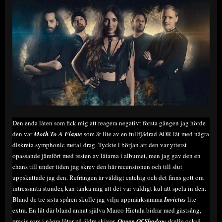
Den enda låten som fick mig att reagera negativt första gången jag hörde
den var
Moth To A Flame
som är lite av en fullfjädrad AOR-låt med några
diskreta symphonic metal-drag. Tyckte i början att den var ytterst
opassande jämfört med resten av låtarna i albumet, men jag gav den en
chans till under tiden jag skrev den här recensionen och till slut
uppskattade jag den. Refrängen är väldigt catchig och det finns gott om
intressanta stunder, kan tänka mig att det var väldigt kul att spela in den.
Bland de tre sista spåren skulle jag vilja uppmärksamma
Invictus
lite
extra. En låt där bland annat själva Marco Hietala bidrar med gästsång,
precis som i några låtar på äldre skivor.
Queen Of Shadow
skulle också