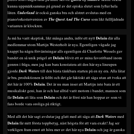
kunna uppmärksammas på grund av det episka slutet som lyfter hela
låten.
Underland
är också ganska bra och alstret avslutas med en
piano/orkesterversion av
The Quest And The Curse
som likt fullfjädrade
varianten är klockren.
Delain
Ja må ha varit skeptisk, likt många andra, inför ett nytt
där alla
medlemmar utom Martijn Westerholt är nya. Egentligen vågade jag
knappt ha några förväntningar alls egentligen då Charlotte Wessels gav
Delain
bandet en så unik prägel att
blivit ett av mina favoritband inom
genren i fråga, men jag kan bara konstatera att den här nya lineupen
gjorde
Dark Waters
till den bästa tänkbara starten på en ny era. Alla låtar
är bra, produktionen är felfri och det går faktiskt att säga utan att tveka att
Delain
det här är 100%
. Det är nu man inser att Martijn inte bara är ett
musikaliskt geni, han är och har alltid varit motorn i bandet, mannen som
Delain
Delain
får
att låta som
och det är först när han hoppar av som vi
fans borde vara oroliga på riktigt.
Med allt det här sagt avslutar jag glatt med att säga att
Dark Waters
med
Delain
får mitt första toppbetyg, näst högsta för att vara exakt! Jag ser
Delain
verkligen fram emot att höra mer av det här nya
och jag är ganska