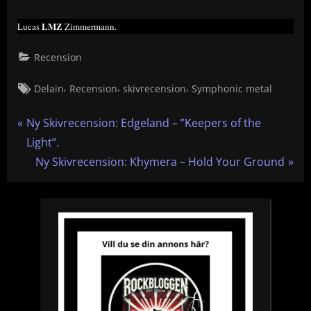
LMZ
Lucas
Zimmermann.
Recension
Tags:
,
,
,
Delain
Recension
skivrecension
Symphonic metal
Inläggsnavigering
P
Ny Skivrecension: Edgeland – ”Keepers of the
r
Light”.
e
N
Ny Skivrecension: Khymera – Hold Your Ground
v
e
i
x
o
t
u
P
s
o
P
s
o
t