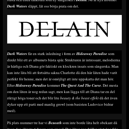
Dark Waters
släppt, låt oss börja prata om det.
Dark Waters
får en stark inledning i form av
Hideaway Paradise
som
direkt blir ett av albumets bästa spår. Strukturen är intressant, melodierna
är härliga och Diana gör faktiskt en klockren insats som sångerska. Man
kan inte låta bli att fortsätta sakna Charlotte då den här låten hade varit
perfekt för henne, men det är omöjligt att inte uppskatta det man hör.
Efter
Hideaway Paradise
kommer
The Quest And The Curse
. Det mesta
om den låten är nog redan sagt, men kan lägga till att Diana tar en del
riktigt höga toner och det blir lite
beauty & the beast effekt
då det även
dyker upp ett parti med manlig growl (som basisten Ludovico bidrar
med).
På plats nummer tre har vi
Beneath
som inte borde låta helt obekant då
även den släppts tidigare som singel. Den låten innehåller gästsång från