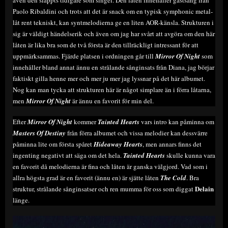
Paolo Ribaldini och trots att det är snack om en typisk symphonic metal-
låt rent tekniskt, kan syntmelodierna ge en liten AOR-känsla. Strukturen i
sig är väldigt händelserik och även om jag har svårt att avgöra om den här
låten är lika bra som de två första är den tillräckligt intressant för att
uppmärksammas. Fjärde platsen i ordningen går till
Mirror Of Night
som
innehåller bland annat ännu en strålande sånginsats från Diana, jag börjar
faktiskt gilla henne mer och mer ju mer jag lyssnar på det här albumet.
Nog kan man tycka att strukturen här är något simplare än i förra låtarna,
men
Mirror Of Night
är ännu en favorit för min del.
Efter
Mirror Of Night
kommer
Tainted Hearts
vars intro kan påminna om
Masters Of Destiny
från förra albumet och vissa melodier kan dessvärre
påminna lite om första spåret
Hideaway Hearts
, men annars finns det
ingenting negativt att säga om det hela.
Tainted Hearts
skulle kunna vara
en favorit då melodierna är fina och låten är ganska välgjord. Vad som i
allra högsta grad är en favorit (ännu en) är sjätte låten
The Cold
. Bra
Delain
struktur, strålande sånginsatser och ren mumma för oss som diggat
länge.