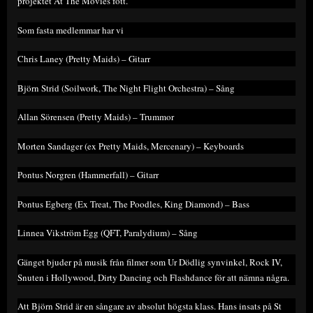
projektet At The Movies fött.
Som fasta medlemmar har vi
Chris Laney (Pretty Maids) – Gitarr
Björn Strid (Soilwork, The Night Flight Orchestra) – Sång
Allan Sörensen (Pretty Maids) – Trummor
Morten Sandager (ex Pretty Maids, Mercenary) – Keyboards
Pontus Norgren (Hammerfall) – Gitarr
Pontus Egberg (Ex Treat, The Poodles, King Diamond) – Bass
Linnea Vikström Egg (QFT, Paralydium) – Sång
Gänget bjuder på musik från filmer som Ur Dödlig synvinkel, Rock IV,
Snuten i Hollywood, Dirty Dancing och Flashdance för att nämna några.
Att Björn Strid är en sångare av absolut högsta klass. Hans insats på St