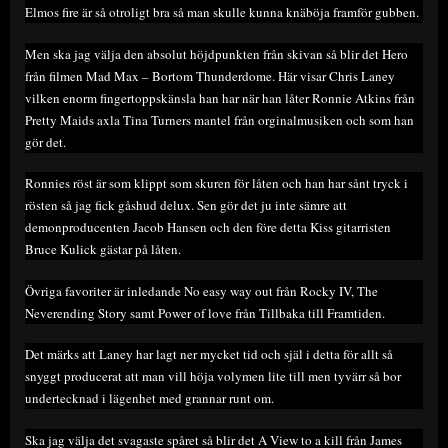
Elmos fire är så otroligt bra så man skulle kunna knäböja framför gubben.
Men ska jag välja den absolut höjdpunkten från skivan så blir det Hero
från filmen Mad Max – Bortom Thunderdome. Här visar Chris Laney
vilken enorm fingertoppskänsla han har när han låter Ronnie Atkins från
Pretty Maids axla Tina Turners mantel från orginalmusiken och som han
gör det.
Ronnies röst är som klippt som skuren för låten och han har sånt tryck i
rösten så jag fick gåshud delux. Sen gör det ju inte sämre att
demonproducenten Jacob Hansen och den före detta Kiss gitarristen
Bruce Kulick gästar på låten.
Övriga favoriter är inledande No easy way out från Rocky IV, The
Neverending Story samt Power of love från Tillbaka till Framtiden.
Det märks att Laney har lagt ner mycket tid och själ i detta för allt så
snyggt producerat att man vill höja volymen lite till men tyvärr så bor
undertecknad i lägenhet med grannar runt om.
Ska jag välja det svagaste spåret så blir det A View to a kill från James