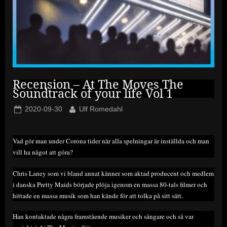
Recension – At The Moves The
Soundtrack of your life Vol 1
Posted
By
2020-09-30
Ulf Romedahl
on
Vad gör man under Corona tider när alla spelningar är inställda och man
vill ha något att göra?
Chris Laney som vi bland annat känner som aktad producent och medlem
i danska Pretty Maids började plöja igenom en massa 80-tals filmer och
hittade en massa musik som han kände för att tolka på sitt sätt.
Han kontaktade några framstående musiker och sångare och så var