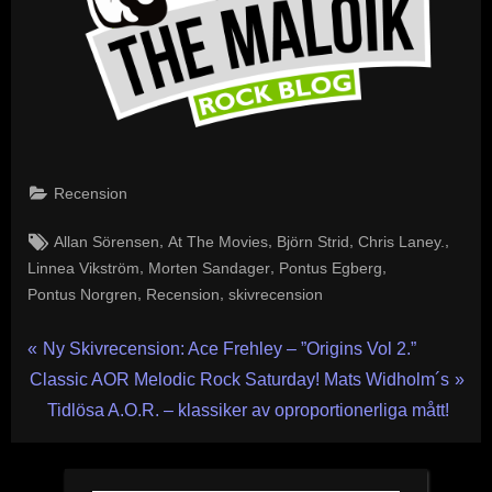
Recension
Tags:
,
,
,
,
Allan Sörensen
At The Movies
Björn Strid
Chris Laney.
,
,
,
Linnea Vikström
Morten Sandager
Pontus Egberg
,
,
Pontus Norgren
Recension
skivrecension
Inläggsnavigering
P
Ny Skivrecension: Ace Frehley – ”Origins Vol 2.”
N
r
Classic AOR Melodic Rock Saturday! Mats Widholm´s
e
e
Tidlösa A.O.R. – klassiker av oproportionerliga mått!
x
v
t
i