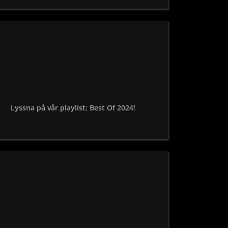
Lyssna på vår playlist: Best Of 2024!