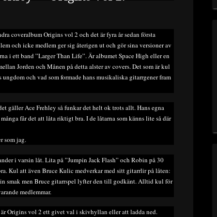
dra coveralbum Origins vol 2 och det är fyra år sedan första
em och icke medlem ger sig återigen ut och gör sina versioner av
järna i ett band ”Larger Than Life”. Är albumet Space High eller en
 mellan Jorden och Månen på detta alster av covers. Det som är kul
ans ungdom och vad som formade hans musikaliska gitarrgener fram
det gäller Ace Frehley så funkar det helt ok trots allt. Hans egna
många får det att låta riktigt bra. I de låtarna som känns lite så där
er som jag.
der i varsin låt. Lita på ”Jumpin Jack Flash” och Robin på 30
a. Kul att även Bruce Kulic medverkar med sitt gitarrlir på låten:
n smak men Bruce gitarrspel lyfter den till godkänt. Alltid kul för
uvarande medlemmar.
är Origins vol 2 ett givet val i skivhyllan eller att ladda ned.