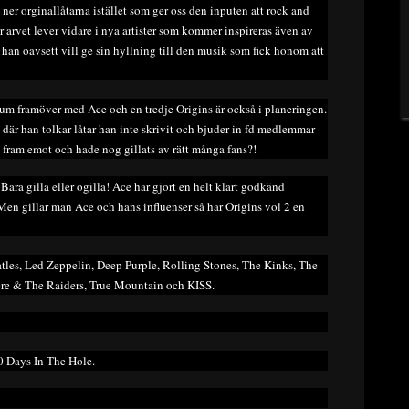
ner orginallåtarna istället som ger oss den inputen att rock and
r arvet lever vidare i nya artister som kommer inspireras även av
han oavsett vill ge sin hyllning till den musik som fick honom att
m framöver med Ace och en tredje Origins är också i planeringen.
S där han tolkar låtar han inte skrivit och bjuder in fd medlemmar
e fram emot och hade nog gillats av rätt många fans?!
ara gilla eller ogilla! Ace har gjort en helt klart godkänd
. Men gillar man Ace och hans influenser så har Origins vol 2 en
atles, Led Zeppelin, Deep Purple, Rolling Stones, The Kinks, The
ere & The Raiders, True Mountain och KISS.
0 Days In The Hole.