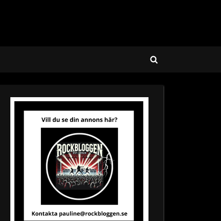
Toggle
search
form