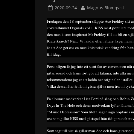
Posted
By
2020-09-24
Magnus Blomqvist
on
Fredagen den 18 september släppte Ace Frehley sitt an
coveralbumet Orginals vol 1. KISS mest populära medl
den musik som inspirerat Mr Frehley till att bli en st
Kraterkrasch? Nja…Vi landar eller rättare flyger fram
är att Ace ger oss en musikhistorisk vandring från h
till idag.
Personligen är jag inte ett stort fan av covers men när 
gitarrsound och hans röst gör att låtarna, inte alla men 
rekommenderar jag er att ladda ner originalen istället.
Vilka dessa låtar är får ni gissa själva men tror ni tyck
På albumet medverkar Lita Ford på sång och Robin Zan
Days In The Hole och deras medverkan lyfter låtarna br
”Manic Depression” Som titeln säger inga höjdare i mi
oss som gillar KISS med gästspel från tidigare och n
Som sagt till sist så gillar man Ace och hans gitarrspel 