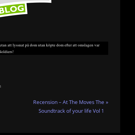
 utan att lyssnat på dom utan köpte dom efter att omslagen var
Soldiers!
n
N
Recension – At The Moves The
e
Soundtrack of your life Vol 1
x
t