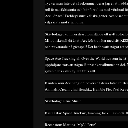
Tycker man inte det så rekommenderar jag er att ladda 
roll är musikhistoria och bör förvaltas med vördnad fö
Ace ”Space” Frehleys musikaliska gener. Ace visar att 
vilja sikta mot stjärnorna!
Skivbolaget kommer dessutom släppa ett nytt soloalbu
Mitt önskemål då är att Ace kör tio låtar med sitt KIS
och nuvarande på gästspel! Det hade varit något att s
Space Ace Trucking all Over the World hur som helst! B
uppföljare trots att några låtar sänker albumet en del
given plats i skivhyllan trots allt.
Banden som Ace har gjort covers på deras låtar är: Be
Animals, Cream, Jimi Hendrix, Humble Pie, Paul Rev
Skivbolag: eOne Music
Bästa låtar: Space Truckin’, Jumping Jack Flash och 3
Recension: Mattias ”Mp3” Petre’