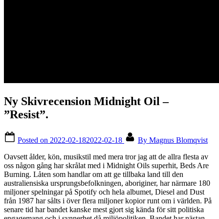
Ny Skivrecension Midnight Oil –
”Resist”.
Posted on
2022-02-18
2022-02-18
By
Magnus Blomqvist
Oavsett ålder, kön, musikstil med mera tror jag att de allra flesta av
oss någon gång har skrålat med i Midnight Oils superhit, Beds Are
Burning. Låten som handlar om att ge tillbaka land till den
australiensiska ursprungsbefolkningen, aboriginer, har närmare 180
miljoner spelningar på Spotify och hela albumet, Diesel and Dust
från 1987 har sålts i över flera miljoner kopior runt om i världen. På
senare tid har bandet kanske mest gjort sig kända för sitt politiska
engagemang och i synnerhet då miljöpolitiken. Bandet har nästan