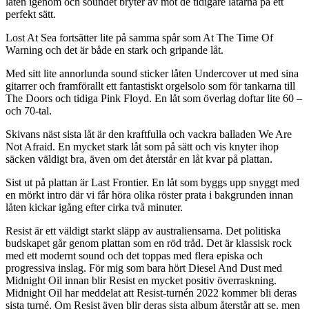
låten igenom och soundet bryter av mot de tidigare låtarna på ett
perfekt sätt.
Lost At Sea fortsätter lite på samma spår som At The Time Of
Warning och det är både en stark och gripande låt.
Med sitt lite annorlunda sound sticker låten Undercover ut med sina
gitarrer och framförallt ett fantastiskt orgelsolo som för tankarna till
The Doors och tidiga Pink Floyd. En låt som överlag doftar lite 60 –
och 70-tal.
Skivans näst sista låt är den kraftfulla och vackra balladen We Are
Not Afraid. En mycket stark låt som på sätt och vis knyter ihop
säcken väldigt bra, även om det återstår en låt kvar på plattan.
Sist ut på plattan är Last Frontier. En låt som byggs upp snyggt med
en mörkt intro där vi får höra olika röster prata i bakgrunden innan
låten kickar igång efter cirka två minuter.
Resist är ett väldigt starkt släpp av australiensarna. Det politiska
budskapet går genom plattan som en röd tråd. Det är klassisk rock
med ett modernt sound och det toppas med flera episka och
progressiva inslag. För mig som bara hört Diesel And Dust med
Midnight Oil innan blir Resist en mycket positiv överraskning.
Midnight Oil har meddelat att Resist-turnén 2022 kommer bli deras
sista turné. Om Resist även blir deras sista album återstår att se, men