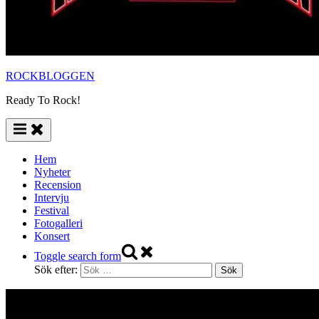
ROCKBLOGGEN
Ready To Rock!
Hem
Nyheter
Recension
Intervju
Festival
Fotogalleri
Konsert
Toggle search form
Sök efter: