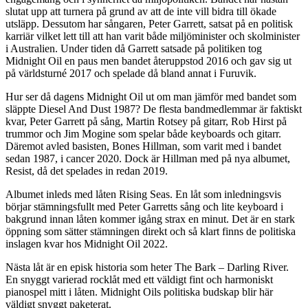
slutat upp att turnera på grund av att de inte vill bidra till ökade
utsläpp. Dessutom har sångaren, Peter Garrett, satsat på en politisk
karriär vilket lett till att han varit både miljöminister och skolminister
i Australien. Under tiden då Garrett satsade på politiken tog
Midnight Oil en paus men bandet återuppstod 2016 och gav sig ut
på världsturné 2017 och spelade då bland annat i Furuvik.
Hur ser då dagens Midnight Oil ut om man jämför med bandet som
släppte Diesel And Dust 1987? De flesta bandmedlemmar är faktiskt
kvar, Peter Garrett på sång, Martin Rotsey på gitarr, Rob Hirst på
trummor och Jim Mogine som spelar både keyboards och gitarr.
Däremot avled basisten, Bones Hillman, som varit med i bandet
sedan 1987, i cancer 2020. Dock är Hillman med på nya albumet,
Resist, då det spelades in redan 2019.
Albumet inleds med låten Rising Seas. En låt som inledningsvis
börjar stämningsfullt med Peter Garretts sång och lite keyboard i
bakgrund innan låten kommer igång strax en minut. Det är en stark
öppning som sätter stämningen direkt och så klart finns de politiska
inslagen kvar hos Midnight Oil 2022.
Nästa låt är en episk historia som heter The Bark – Darling River.
En snyggt varierad rocklåt med ett väldigt fint och harmoniskt
pianospel mitt i låten. Midnight Oils politiska budskap blir här
väldigt snyggt paketerat.