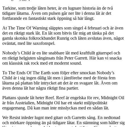
Tarkine, som tredje låten heter, är en lugnare historia än de två
tidigare låtarna. Även om pulsen går ner lite i denna låt är det
fortfarande en fantastiskt stark öppning så här långt.
At The Time Of Warning släpptes som singel 4 februari och är även
det en riktigt stark låt. En låt som bitvis får mig att tänka på det
gamla skotska folkrockbandet Runrig och låten avslutas även, något
oväntat, med lite saxofonspel.
Nobody’s Child är en lite snabbare låt med kraftfullt gitarrspel och
en riktigt helgjuten sånginsats från Peter Garrett. Här kan vi snacka
om klassisk rak rock med ett modernt sound.
To The Ends Of The Earth som följer efter smockan Nobody’s
Child är i sig ingen dålig låt men i jämförelse med de första fem
låtarna på plattan blir intrycket att det är en svagare låt. Även om
även denna låt har några riktigt fina partier.
Plattans sjunde låt heter Reef. Reef är engelska för rev, Midnight Oil
är från Austrialien, Midnight Oil har ett starkt miljöpolitiskt
engagemang. Då kan man inte misslyckas med en sådan låt.
We Resist inleder lugnt med gitarr och Garretts sång. En nedtonad
och mörkare öppning än på tidigare låtar. En stämning som håller sig