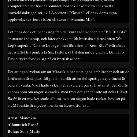
kompletterar det fräscha soundet med texter som ofta är aktuella
omvärldsiakttagelser, av LA-scenen i ”Gossip”, eller av deras egna
upplevelser av Eurovision-cirkusen i ”Mamma Mia”.
Det finns dock ett par avsteg från det vinnande konceptet: ”Bla Bla Bla”
är snarare indiepop, och låter obekvämt lik brittiska stjärnskotten Wet
Leg’s superhit ”Chaise Lounge” från förra året. I ”Kool Kids” tvärvänds
det istället till punk a la Sex Pistols, så till den milda grad att Damiano
David tycks försöka sig på en brittisk accent.
Det är ingen tvekan om att Måneskin har storslagna ambitioner, och att de
fortfarande är så pass tidigt i sin karriär att en del spretiga experiment är
bara att vänta. Visst hade vi kunnat avvara ett par spår, utan att det skulle
kännas som om något saknades, men trots det går det inte att neka till att
Rush!
är ett mycket starkt album, och om någon hade tvekat, beviset på
att Måneskin är mycket mer än en Eurovisionakt.
Artist:
Måneskin
Albumtitel:
Rush!
Bolag:
Sony Music