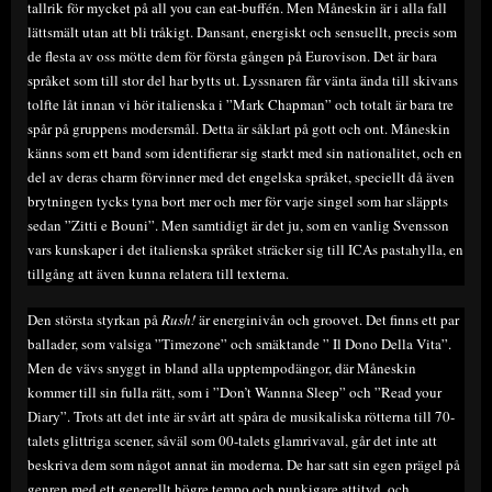
tallrik för mycket på all you can eat-buffén. Men Måneskin är i alla fall
lättsmält utan att bli tråkigt. Dansant, energiskt och sensuellt, precis som
de flesta av oss mötte dem för första gången på Eurovison. Det är bara
språket som till stor del har bytts ut. Lyssnaren får vänta ända till skivans
tolfte låt innan vi hör italienska i ”Mark Chapman” och totalt är bara tre
spår på gruppens modersmål. Detta är såklart på gott och ont. Måneskin
känns som ett band som identifierar sig starkt med sin nationalitet, och en
del av deras charm förvinner med det engelska språket, speciellt då även
brytningen tycks tyna bort mer och mer för varje singel som har släppts
sedan ”Zitti e Bouni”. Men samtidigt är det ju, som en vanlig Svensson
vars kunskaper i det italienska språket sträcker sig till ICAs pastahylla, en
tillgång att även kunna relatera till texterna.
Den största styrkan på
Rush!
är energinivån och groovet. Det finns ett par
ballader, som valsiga ”Timezone” och smäktande ” Il Dono Della Vita”.
Men de vävs snyggt in bland alla upptempodängor, där Måneskin
kommer till sin fulla rätt, som i ”Don’t Wannna Sleep” och ”Read your
Diary”. Trots att det inte är svårt att spåra de musikaliska rötterna till 70-
talets glittriga scener, såväl som 00-talets glamrivaval, går det inte att
beskriva dem som något annat än moderna. De har satt sin egen prägel på
genren med ett generellt högre tempo och punkigare attityd, och