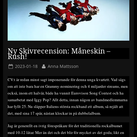
Ny Skivrecension: Måneskin –
Rush!
Posted
By
2023-01-18
Anna Mattsson
on
CV:t är redan minst sagt imponerande för denna unga kvartett. Vad sägs
om att inte bara har en Grammy-nominering och 4 miljarder streams, men
också, inom ett halvår, både ha vunnit Eurovison Song Contest och ha
samarbetat med Iggy Pop? Allt detta, innan någon av bandmedlemmarna
har fyllt 25. Nu släpper Italiens största rockband ett album, så rejält att
det, med sina 17 spår, nästan klockar in på dubbelalbum.
Jag är generellt en ivrig förespråkare för det traditionella rockalbumet
med 10-12 låtar. Mer än det och det blir för mycket av det goda, likt en