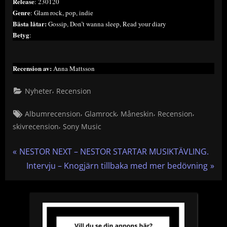
Release
: 230120
Genre
: Glam rock, pop, indie
Bästa låtar:
Gossip, Don’t wanna sleep, Read your diary
Betyg
:
Recension av:
Anna Mattsson
,
Nyheter
Recension
Tags:
,
,
,
,
Albumrecension
Glamrock
Måneskin
Recension
,
skivrecension
Sony Music
Inläggsnavigering
P
NESTOR NEXT – NESTOR STARTAR MUSIKTÄVLING.
r
N
Intervju – Knogjärn tillbaka med mer bedövning
e
e
v
x
i
t
o
P