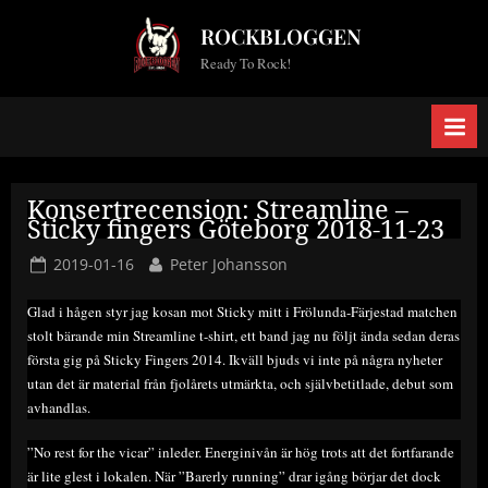
Skip
ROCKBLOGGEN
to
Ready To Rock!
content
Konsertrecension: Streamline –
Sticky fingers Göteborg 2018-11-23
Posted
By
2019-01-16
Peter Johansson
on
Glad i hågen styr jag kosan mot Sticky mitt i Frölunda-Färjestad matchen
stolt bärande min Streamline t-shirt, ett band jag nu följt ända sedan deras
första gig på Sticky Fingers 2014. Ikväll bjuds vi inte på några nyheter
utan det är material från fjolårets utmärkta, och självbetitlade, debut som
avhandlas.
”No rest for the vicar” inleder. Energinivån är hög trots att det fortfarande
är lite glest i lokalen. När ”Barerly running” drar igång börjar det dock