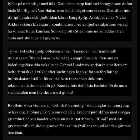
fyllas på ordentligt med folk. Detta är en rapp hårdrocksboogie som doftar
både Mr. Big och Van Halen, men det är något som skaver. Den sitter inte
riktigt hundra och ljudbilden känns bångstyrig. Avsaknaden av Niclas
Arkbros sköna klaviatur i kombination med en ljudtekniker som verkar
ha somnat förtar känslan. Som de proffs Streamline nu är räddas låten
ändå mot slutet av ett grymt ös.
Tyvärr fortsätter ljudproblemen under ”Freerider ” där framförallt
trumslagare Efraim Larssons körsång knappt hörs alls. Den annars
läderlungsförsedda vokalisten Gabriel Lindmark verkar inte heller vara
helt i form ikväll vilket efter spelningen logiskt får sin förklaring:
luftrörskatarr. Istället för att ställa in trotsar han doktorns
rekommendation och kör på. Kanske inte det bästa beslutet för de arma
stämbanden men the show must go on!
Kvällens stora vinnare är ”Get what’s coming” som präglas av tunggung
och sväng. Jhohnny Göransson och Olle Lindahl publikfriar med snygga
gitarrdueller och bandet verkar nu ha hittat formen. ”Blind” med sitt
grymma riff och sköna groove får avsluta kvällens set, vilket den gör med
den äran.