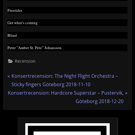
Freerider
Get what’s coming
Blind
Peter ”Amber St. Pete” Johansson
Recension
Inläggsnavigering
P
Konsertrecension: The Night Flight Orchestra –
r
Sticky fingers Göteborg 2018-11-10
N
e
Konsertrecension: Hardcore Superstar – Pustervik,
e
v
Göteborg 2018-12-20
x
i
t
o
P
u
o
s