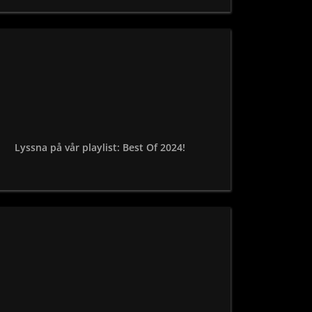
Lyssna på vår playlist: Best Of 2024!