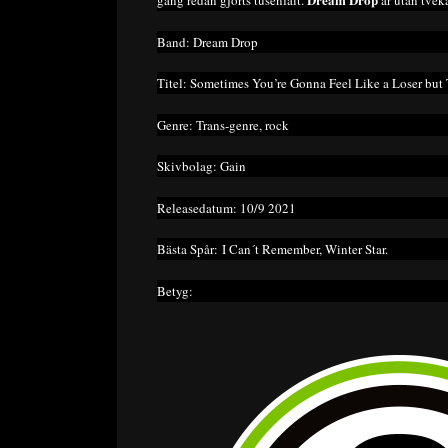
gång redan gjorts tusenfalt.
är utan tvek
Band: Dream Drop
Titel: Sometimes You’re Gonna Feel Like a Loser but 
Genre: Trans-genre, rock
Skivbolag: Gain
Releasedatum: 10/9 2021
Bästa Spår: I Can´t Remember, Winter Star.
Betyg: