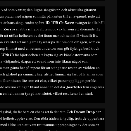
a vad som väntar, den lugna sångrösten och akustiska gitarren
n pratar med någon som står på kanten till en avgrund, redo att
ka är hans sång. Andra spåret
We Will Go Down
svänger åt alla håll
Zorros
ten
snabba riff gör att tempot växlar som ett skenande tåg.
för att utöka helheten av det ännu mer och se det få visuellt liv.
an kvalitet att man gärna lyssnar på det om och om igen, som en
kt ihop limmat med en retsam underton som gör flyktiga besök och
 With Us
får hjärtsäcken att knyta sig av känslostormarna som
la vädjandet, skapar ett sound som inte liknar något som
m man gärna har på repeat för att stänga ute resten av världen en
och gåshud på samma gång, alstret limmar sig fast på hjärnan som
t låter nästan lite som ett eko, vilket passar upplägget perfekt.
Joar
de överraskningar, bland annat en del där
byter från engelska
n en helt annan tyngd mot slutet, vilket resulterar i en stark
Dream Drop
ågskål, du får bara en chans att få det rätt. Och
har
 helhetsupplevelse. Den röda tråden är tydlig, trots de uppenbara
med äldre utan att vara tröttsamma upprepningar av det som en