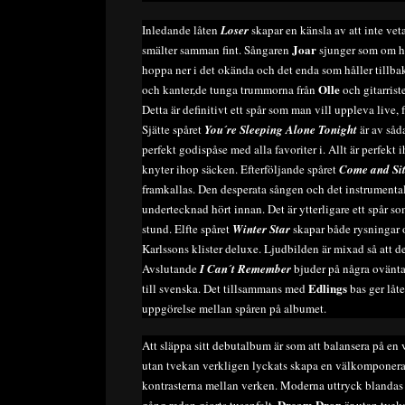
Inledande låten
Loser
skapar en känsla av att inte vet
Joar
smälter samman fint. Sångaren
sjunger som om ha
hoppa ner i det okända och det enda som håller tillba
Olle
och kanter,de tunga trummorna från
och gitarris
Detta är definitivt ett spår som man vill uppleva live, 
Sjätte spåret
You´re Sleeping Alone Tonight
är av såd
perfekt godispåse med alla favoriter i. Allt är perfe
knyter ihop säcken. Efterföljande spåret
Come and Sit
framkallas. Den desperata sången och det instrumenta
undertecknad hört innan. Det är ytterligare ett spår so
stund. Elfte spåret
Winter Star
skapar både rysningar 
Karlssons klister deluxe. Ljudbilden är mixad så att de
Avslutande
I Can´t Remember
bjuder på några ovänta
Edlings
till svenska. Det tillsammans med
bas ger låte
uppgörelse mellan spåren på albumet.
Att släppa sitt debutalbum är som att balansera på en v
utan tvekan verkligen lyckats skapa en välkomponerad
kontrasterna mellan verken. Moderna uttryck blandas 
Dream Drop