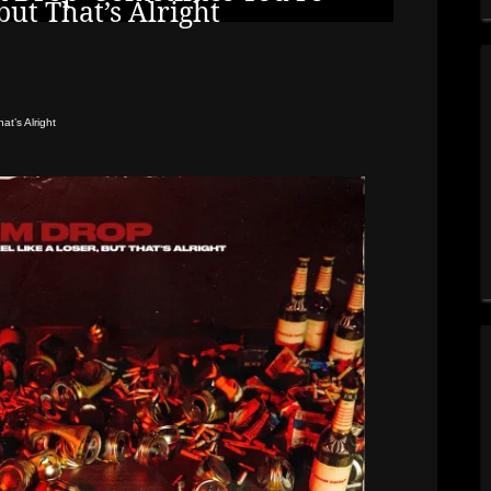
but That’s Alright
t’s Alright