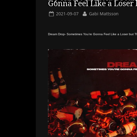
Gonna Feel Like a Loser 
Posted
By
2021-09-07
Gabi Mattsson
on
Dream Drop- Sometimes You’re Gonna Feel Like a Loser but Tha