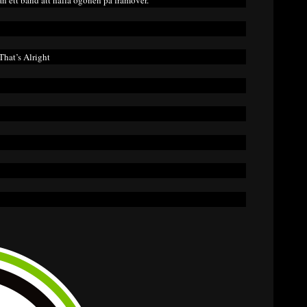
an ett band att hålla ögonen på framöver.
That’s Alright