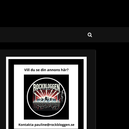
Toggle
search
form