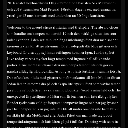
2016 anslöt keyboardisten Oleg Smirnoff och basisten Nik Mazzuconi
och 2019 trummisen Matt Peruzzi. Förutom dagens sex medlemmar har
ytterligar 12 musiker varit med under den nu 30 åriga karriären.
Welcome to the absurd circus rivstartar med titelspåret The absurd circus
som handlar om kampen mot covid-19 och den märkliga situation som
råder i världen. I den sex minuter långa inledningslåten drar man snabbt
igenom texten för att ge utrymmer för ett soloparti där både gitarrer och
keyboard får visa upp sej innan refrängen kommer igen. I andra spåret
Live today varvas mycket högt tempo med lugnare balladliknande
partier. I One more last chance drar man ner på tempot lite och gör en
ganska alldaglig hårdrockslåt. As long as it lasts fortsätter i samma fotspår.
Den of snakes inleds med gitarrer som för tankarna till Iron Maiden för att
sedan låta trummorna dra på och skapa lite tryck i låten som växlar tempo
på ett bra sätt och är en av skivans höjdpunkter. Word´s minefield och The
unexpected är ytterligare två låtar som är bra men som inte riktigt lyfter.
Bandet tycks vara väldigt förtjusta i tempoväxlingar och när jag lyssnar
på The unexpected kan jag inte låta bli att undra om den inte hade blivit
en riktig hit ála Motörhead eller Judas Priest om man hade tagit bort
temposänkningarna och låtit låten gå på i full fart. Dancing with tears in
your eyes känner jag genast igen och mycket riktigt visar det sej att det är