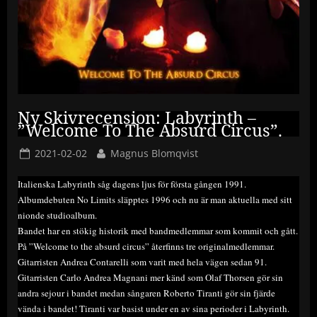
Ny Skivrecension: Labyrinth –
”Welcome To The Absurd Circus”.
Posted
By
2021-02-02
Magnus Blomqvist
on
Italienska Labyrinth såg dagens ljus för första gången 1991.
Albumdebuten No Limits släpptes 1996 och nu är man aktuella med sitt
nionde studioalbum.
Bandet har en stökig historik med bandmedlemmar som kommit och gått.
På ”Welcome to the absurd circus” återfinns tre originalmedlemmar.
Gitarristen Andrea Contarelli som varit med hela vägen sedan 91.
Gitarristen Carlo Andrea Magnani mer känd som Olaf Thorsen gör sin
andra sejour i bandet medan sångaren Roberto Tiranti gör sin fjärde
vända i bandet! Tiranti var basist under en av sina perioder i Labyrinth.