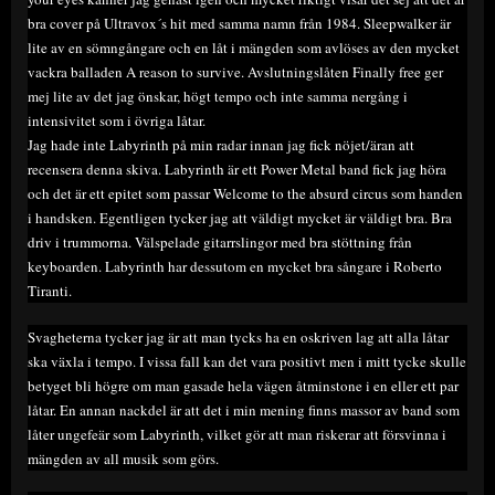
bra cover på Ultravox´s hit med samma namn från 1984. Sleepwalker är
lite av en sömngångare och en låt i mängden som avlöses av den mycket
vackra balladen A reason to survive. Avslutningslåten Finally free ger
mej lite av det jag önskar, högt tempo och inte samma nergång i
intensivitet som i övriga låtar.
Jag hade inte Labyrinth på min radar innan jag fick nöjet/äran att
recensera denna skiva. Labyrinth är ett Power Metal band fick jag höra
och det är ett epitet som passar Welcome to the absurd circus som handen
i handsken. Egentligen tycker jag att väldigt mycket är väldigt bra. Bra
driv i trummorna. Välspelade gitarrslingor med bra stöttning från
keyboarden. Labyrinth har dessutom en mycket bra sångare i Roberto
Tiranti.
Svagheterna tycker jag är att man tycks ha en oskriven lag att alla låtar
ska växla i tempo. I vissa fall kan det vara positivt men i mitt tycke skulle
betyget bli högre om man gasade hela vägen åtminstone i en eller ett par
låtar. En annan nackdel är att det i min mening finns massor av band som
låter ungefeär som Labyrinth, vilket gör att man riskerar att försvinna i
mängden av all musik som görs.