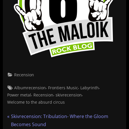
Recension
Tags:
,
,
,
Albumrecension
Frontiers Music
Labyrinth
,
,
,
Power metal
Recension
skivrecension
Welcome to the absurd circus
Inläggsnavigering
P
Skivrecension: Tribulation- Where the Gloom
r
Becomes Sound