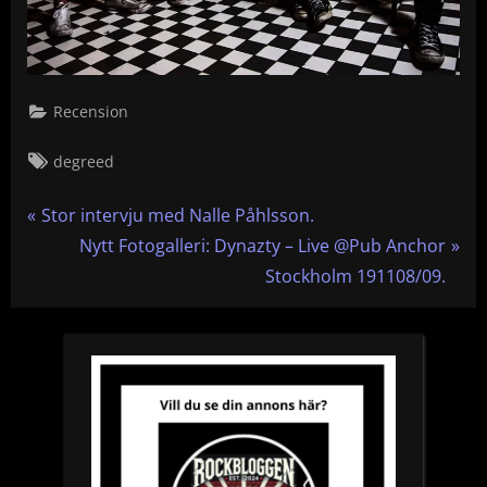
Recension
Tags:
degreed
Inläggsnavigering
P
Stor intervju med Nalle Påhlsson.
r
N
Nytt Fotogalleri: Dynazty – Live @Pub Anchor
e
e
Stockholm 191108/09.
v
x
i
t
o
P
u
o
s
s
P
t