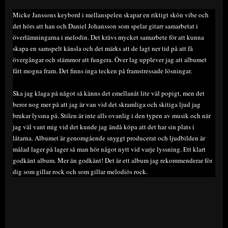
Micke Janssons keybord i mellanspelen skapar en riktigt skön vibe och
det hörs att han och Daniel Johansson som spelar gitarr samarbetat i
överlämningarna i melodin. Det krävs mycket samarbete för att kunna
skapa en samspelt känsla och det märks att de lagt ner tid på att få
övergångar och stämmor att fungera. Över lag upplever jag att albumet
fått mogna fram. Det finns inga tecken på framstressade lösningar.
Ska jag klaga på något så känns det emellanåt lite väl popigt, men det
beror nog mer på att jag är van vid det skramliga och skitiga ljud jag
brukar lyssna på. Stilen är inte alls ovanlig i den typen av musik och när
jag väl vant mig vid det kunde jag ändå köpa att det har sin plats i
låtarna. Albumet är genomgående snyggt producerat och ljudbilden är
målad lager på lager så man hör något nytt vid varje lyssning. Ett klart
godkänt album. Mer än godkänt! Det är ett album jag rekommenderar för
dig som gillar rock och som gillar melodiös rock.