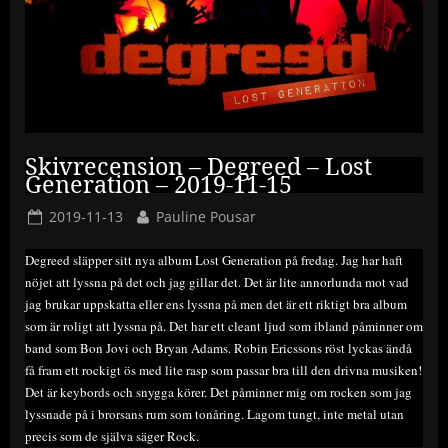
Skivrecension – Degreed – Lost
Generation – 2019-11-15
Posted
By
2019-11-13
Pauline Pousar
on
Degreed släpper sitt nya album Lost Generation på fredag. Jag har haft
nöjet att lyssna på det och jag gillar det. Det är lite annorlunda mot vad
jag brukar uppskatta eller ens lyssna på men det är ett riktigt bra album
som är roligt att lyssna på. Det har ett cleant ljud som ibland påminner om
band som Bon Jovi och Bryan Adams. Robin Ericssons röst lyckas ändå
få fram ett rockigt ös med lite rasp som passar bra till den drivna musiken!
Det är keybords och snygga körer. Det påminner mig om rocken som jag
lyssnade på i brorsans rum som tonåring. Lagom tungt, inte metal utan
precis som de själva säger Rock.