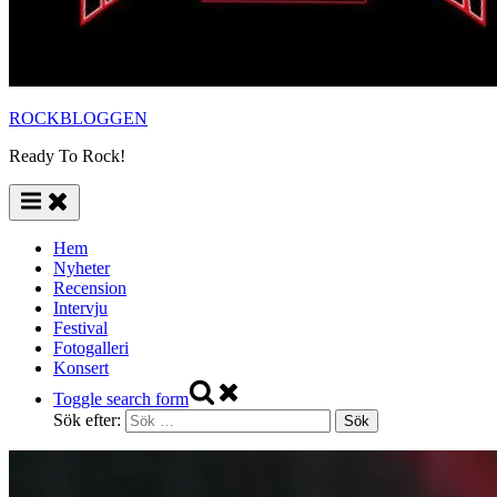
ROCKBLOGGEN
Ready To Rock!
Hem
Nyheter
Recension
Intervju
Festival
Fotogalleri
Konsert
Toggle search form
Sök efter: