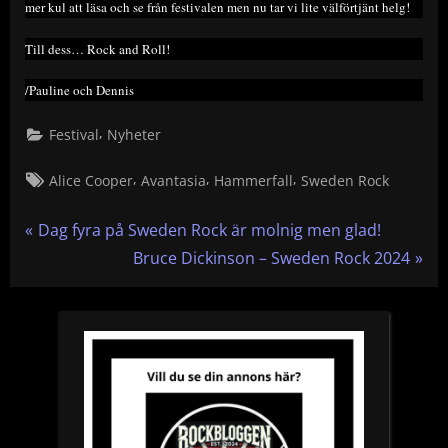
mer kul att läsa och se från festivalen men nu tar vi lite välförtjänt helg!
Till dess… Rock and Roll!
/Pauline och Dennis
,
Festival
Nyheter
Tags:
,
,
,
Alice Cooper
Avantasia
Hammerfall
Sweden Rock
Inläggsnavigering
P
Dag fyra på Sweden Rock är molnig men glad!
r
N
Bruce Dickinson – Sweden Rock 2024
e
e
v
x
i
t
o
P
u
o
s
s