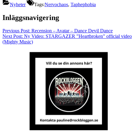
Nyheter
Tags:
Nervochaos
,
Taphephobia
Inläggsnavigering
Previous Post:
Recension – Avatar – Dance Devil Dance
Next Post:
Ny Video: STARGAZER ”Heartbroken” official video
(Mighty Music)