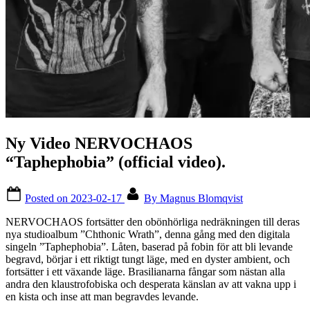
Ny Video NERVOCHAOS
“Taphephobia” (official video).
Posted on
2023-02-17
By
Magnus Blomqvist
NERVOCHAOS fortsätter den obönhörliga nedräkningen till deras
nya studioalbum ”Chthonic Wrath”, denna gång med den digitala
singeln ”Taphephobia”. Låten, baserad på fobin för att bli levande
begravd, börjar i ett riktigt tungt läge, med en dyster ambient, och
fortsätter i ett växande läge. Brasilianarna fångar som nästan alla
andra den klaustrofobiska och desperata känslan av att vakna upp i
en kista och inse att man begravdes levande.