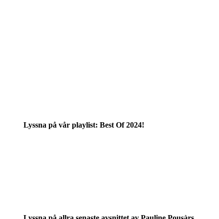
Lyssna på vår playlist: Best Of 2024!
Lyssna på allra senaste avsnittet av Pauline Pousàrs