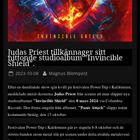
Judas Priest tillkännager sitt
nittonde studioalbum ”Invincible
Shield”.
Posted
By
2023-10-08
Magnus Blomqvist
on
Efter en dundrande show igår kväll på festivalen Power Trip i Kalifornien,
Judas Priest
meddelade metal-ikonerna
från scenen att man släpper nya
”Invincible Shield”
8 mars 2024
studioalbumet
den
via Columbia
”Panic Attack”
Records. Den första singeln från albumet,
släpps redan
kommande fredag, den 13 oktober.
Festivalen Power Trip i Kalifornien går av stapeln 6-8 oktober och de
största banden inom metal står på scenen under detta utsålda metalevent.