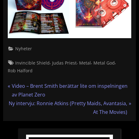
Nyheter
Tags:
,
,
,
,
Invincible Shield
Judas Priest
Metal
Metal God
Rob Halford
Inläggsnavigering
P
Video – Brent Smith berättar lite om inspelningen
r
av Planet Zero
N
e
Ny intervju: Ronnie Atkins (Pretty Maids, Avantasia,
e
v
At The Movies)
x
i
t
o
P
u