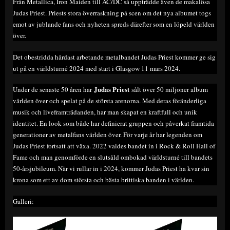
Från Metallica, Iron Maiden till AC/DC så uppträdde även de makalösa
Judas Priest. Priests stora överraskning på scen om det nya albumet togs
emot av jublande fans och nyheten spreds därefter som en löpeld världen
över.
Det obestridda hårdast arbetande metalbandet Judas Priest kommer ge sig
ut på en världsturné 2024 med start i Glasgow 11 mars 2024.
Judas Priest
Under de senaste 50 åren har
sålt över 50 miljoner album
världen över och spelat på de största arenorna. Med deras föränderliga
musik och liveframträdanden, har man skapat en kraftfull och unik
identitet. En look som både har definierat gruppen och påverkat framtida
generationer av metalfans världen över. För varje år har legenden om
Judas Priest fortsatt att växa. 2022 valdes bandet in i Rock & Roll Hall of
Fame och man genomförde en slutsåld ombokad världsturné till bandets
50-årsjubileum. När vi rullar in i 2024, kommer Judas Priest ha kvar sin
krona som ett av dom största och bästa brittiska banden i världen.
Galleri: