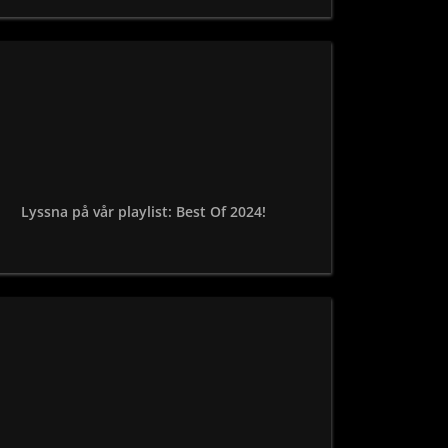
Lyssna på vår playlist: Best Of 2024!