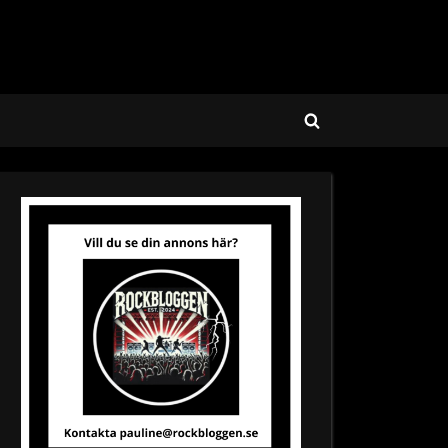
Toggle
search
form