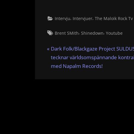
,
,
Intervju
Intervjuer
The Maloik Rock Tv
Tags:
,
,
Brent SMith
Shinedown
Youtube
Inläggsnavigering
P
Dark Folk/Blackgaze Project SULDU
r
tecknar världsomspännande kontra
e
med Napalm Records!
v
i
o
u
s
P
o