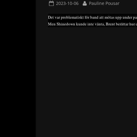
Posted
By
2023-10-06
Pauline Pousar
on
Det var problematiskt för band att mötas upp under pa
Men Shinedown kunde inte vänta, Brent berättar hur d