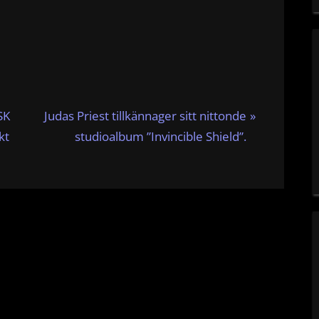
N
SK
Judas Priest tillkännager sitt nittonde
e
kt
studioalbum ”Invincible Shield”.
x
t
P
o
s
t
: