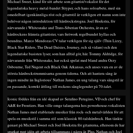
Michael Sweet, känd för sitt arbete som gitarrist/vokalist för det
legendariska heavy metal-bandet Stryper, och hans soloarbete, med sin
omedelbart igenkännliga röst och gitarrstil är verkligen ett namn som inte
behöver någon introduktion till hårdrockstrogna. Joel Hoekstra, för
närvarande i Whitesnake and Trans-Siberian Orchestra, är en av
hårdrockens främsta gitarrister, vars fretwork regelbundet hyllas och
beundras. Marco Mendozas CV talar verkligen för sig själv (Thin Lizzy,
Black Star Riders, The Dead Daisies, Journey, och så vidare) och den
legendariske basisten lyser, som han alltid gör, här. Tommy Aldridge, för
närvarande från Whitesnake, har också spelat med bland andra Ozzy
Osbourne, Ted Nugent och Black Oak Arkansas, och anses vara en av de
största hårdrockstrummisarna genom tiderna. Och att hantera sång är
ingen mindre än Inglorious’ Nathan James, en ung talang vars sångstil är
en passande, korrekt ättling till rockens sånglegender på 70-talet.
Iconic föddes från en idé skapad av Serafino Perugino, VD och chef för
A&R for Frontiers. Han ville omge talangerna hos powerhouse-vokalisten
Nathan James med etablerade musiker från rock- och metalvärlden för att
spela en musikstil i samma stil som klassisk 80-talshårdrock. Han tänkte
genast på Michael Sweet och Joel Hoekstra för gitarrerna, eftersom de har
sparkat runt idén att arbeta tillsammans i några år. Plus, Nathan och Joel