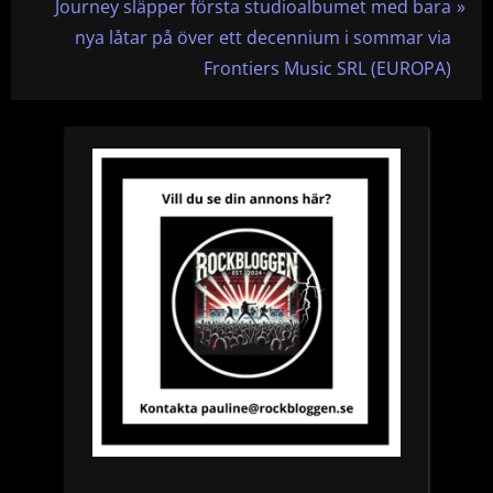
r
N
Journey släpper första studioalbumet med bara
e
e
nya låtar på över ett decennium i sommar via
v
x
Frontiers Music SRL (EUROPA)
i
t
o
P
u
o
s
s
P
t
o
:
s
t
: