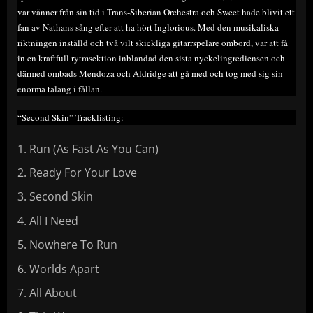
var vänner från sin tid i Trans-Siberian Orchestra och Sweet hade blivit ett
fan av Nathans sång efter att ha hört Inglorious. Med den musikaliska
riktningen inställd och två vilt skickliga gitarrspelare ombord, var att få
in en kraftfull rytmsektion inblandad den sista nyckelingrediensen och
därmed ombads Mendoza och Aldridge att gå med och tog med sig sin
enorma talang i fållan.
“Second Skin” Tracklisting:
Run (As Fast As You Can)
Ready For Your Love
Second Skin
All I Need
Nowhere To Run
Worlds Apart
All About