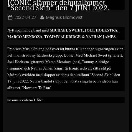
ICONIC släpper debutalbumet
”Second Skin” den 7 JUNI 2022.
Posted
By
2022-04-27
Magnus Blomqvist
on
MICHAEL SWEET, JOEL HOEKSTRA,
Nytt spännande band med
MARCO MENDOZA, TOMMY ALDRIDGE & NATHAN JAMES.
Frontiers Music Srl är glada över att kunna tillkännage signeringen av en
helt monstruös ny hårdrocksgrupp, Iconic. Med Michael Sweet (gitarrer),
Joel Hoekstra (gitarrer), Marco Mendoza (bas), Tommy Aldridge
(trummor) och Nathan James (sång), är Iconic redo att sätta eld på
hårdrocksvärlden med släppet av deras debutalbum ”Second Skin” den
17 juni 2022. Nu har bandet släppt den första singeln och videon från
albumet, ’Nowhere To Run’.
Se musikvideon HÄR: