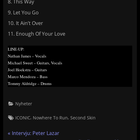
This Way
Let You Go
It Ain’t Over
Enough Of Your Love
LINE-UP:
Nathan James – Vocals
Michael Sweet – Guitars, Vocals
Joel Hoekstra – Guitars
Marco Mendoza – Bass
Tommy Aldridge – Drums
Nyheter
Tags:
,
,
ICONIC
Nowhere To Run
Second Skin
Inläggsnavigering
P
Intervju: Peter Lazar