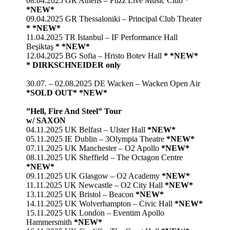
08.04.2025 GR Athens – Fuzz Live Music Club
*
*NEW*
09.04.2025 GR Thessaloniki – Principal Club Theater
*
*NEW*
11.04.2025 TR Istanbul – IF Performance Hall
Beşiktaş
*
*NEW*
12.04.2025 BG Sofia – Hristo Botev Hall
*
*NEW*
* DIRKSCHNEIDER only
30.07. – 02.08.2025 DE Wacken – Wacken Open Air
*SOLD OUT* *NEW*
”Hell, Fire And Steel” Tour
w/ SAXON
04.11.2025 UK Belfast – Ulster Hall
*NEW*
05.11.2025 IE Dublin – 3Olympia Theatre
*NEW*
07.11.2025 UK Manchester – O2 Apollo
*NEW*
08.11.2025 UK Sheffield – The Octagon Centre
*NEW*
09.11.2025 UK Glasgow – O2 Academy
*NEW*
11.11.2025 UK Newcastle – O2 City Hall
*NEW*
13.11.2025 UK Bristol – Beacon
*NEW*
14.11.2025 UK Wolverhampton – Civic Hall
*NEW*
15.11.2025 UK London – Eventim Apollo
Hammersmith
*NEW*