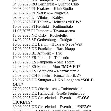
04.03.2025 RO Bucharest – Quantic Club
06.03.2025 PL Kraków – Klub Studio
07.03.2025 PL Warsaw – Progresja
08.03.2025 LT Vilnius – Kablys
09.03.2025 EE Tallinn – Helitehas
*NEW*
10.03.2025 FI Helsinki – Kulttuuritalo
11.03.2025 FI Tampere – Tavara-asema
13.03.2025 NO Oslo – Rockefeller
14.03.2025 SE Gothenburg – Trädgår’n
16.03.2025 DE Berlin – Huxleys Neue Welt
17.03.2025 DE Frankfurt – Batschkapp
18.03.2025 BE Antwerp – Trix
19.03.2025 FR Paris – Le Trabendo
21.03.2025 ES Pamplona – Sala Totem
22.03.2025 ES Madrid – Mon
*MOVED*
23.03.2025 ES Barcelona – Razzmatazz 2
25.03.2025 CH Pratteln – Konzertfabrik Z7
26.03.2025 DE Stuttgart – LKA Longhorn
*SOLD
OUT*
27.03.2025 DE Oberhausen – Turbinenhalle
28.03.2025 DE Hamburg – Große Freiheit 36
29.03.2025 DE Geiselwind – Eventhalle
*LOW
TICKETS*
30.03.2025 DE Geiselwind – Eventhalle
*NEW*