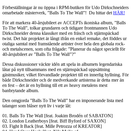
Förbeställningar är nu öppna i RPM-butiken för Udo Dirkschneiders
omarbetade mästerverk, ”Balls To The Wall”! Du hittar det
HÄR!
För att markera 40-årsjubileet av ACCEPTs ikoniska album, ”Balls
To The Wall”, tolkar grundaren och tidigare frontmannen Udo
Dirkschneider denna klassiker med en fräsch och stjärnspäckad
twist. Det här projektet är långt ifrån en enkel remake, det föddes ur
otaliga samtal med framstående artister över hela den globala rock-
och metalscenen, som ofta frågade: ”Planerar du något speciellt för
40-årsjubileet av ”Balls To The Wall”?”
Dessa diskussioner väckte idén att spela in albumets legendariska
låtar på nytt tillsammans med en stjärnspäckad uppsättning
gästmusiker, vilket förvandlade projektet till en innerlig hyllning. För
både Dirkschneider och de medverkande artisterna är detta mer än
en fest – det är en hyllning till ett av heavy metalens mest
banbrytande album.
Den omgjorda ”Balls To The Wall” har en imponerande lista med
talanger som blåser nytt liv i varje låt:
01. Balls To The Wall [feat. Joakim Brodén of SABATON]
02. London Leatherboys [feat. Biff Byford of SAXON]
03. Fight It Back [feat. Mille Petrozza of KREATOR]