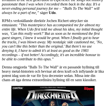
passionate than I was when I recorded them back in the day. It’s a
never-ending personal journey for me – ”Balls To The Wall” will
always be a part of me,”
säger
Udo
.
RPM:s verkställande direktör Jochen Richert uttrycker sin
entusiasm:
”This masterpiece has accompanied me for almost my
entire life. When Udo first told me about his idea, my initial thought
was, ’Can this really work?’ But as soon as he mentioned the first
guest singers, I knew it would be great. When I finally got to hear
the tracks, I was blown away. My nostalgic side cautioned me, ’No,
you can’t like this better than the original.’ But there’s no use
denying it, I have to admit it’s at least as good as the 1983
recordings – if not better! Accordingly, it’s an incredible honour to
be able to contribute to this opus.”
Denna omgjorda ”Balls To The Wall” är en passande hyllning till
heavy metal-historien och bevisar att dess kraft och inflytande är lika
potent idag som de var för fyra decennier sedan. Missa inte din
chans att äga denna extraordinära hyllning till en sann klassiker.