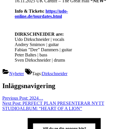
16.11.2025 UK Cardiff – The Great Hall
*NEW*
Info & Tickets:
https://udo-
online.de/tourdates.html
DIRKSCHNEIDER are:
Udo Dirkschneider | vocals
Andrey Smirnov | guitar
Fabian ”Dee” Dammers | guitar
Peter Baltes | bass
Sven Dirkschneider | drums
Nyheter
Tags:
Dirkschneider
Inläggsnavigering
Previous Post:
2024…
Next Post:
PERFECT PLAN PRESENTERAR NYTT
STUDIOALBUM: “HEART OF A LION”