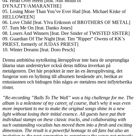
04. Head Over Heels [feat. Nils Molin of
DYNAZTY/AMARANTHE]
05. Losing More Than You’ve Ever Had [feat. Michael Kiske of
HELLOWEEN]
06. Love Child [feat. Ylva Eriksson of BROTHERS OF METAL]
07. Turn Me On [feat. Danko Jones]
08. Losers And Winners [feat. Dee Snider of TWISTED SISTER]
09. Guardian Of The Night [feat. Tim ”Ripper” Owens of KK’s
PRIEST, formerly of JUDAS PRIEST]
10. Winter Dreams [feat. Doro Pesch]
Denna ambitiösa nytolkning återupplivar inte bara de ursprungliga
låtarna utan understryker också deras tidlösa inverkan på
metalgenren. Det här projektet är mer än en återupplivning, det
fungerar som en hyllning till albumets bestående arv, berikat av
entusiasmen och bidragen från några av metalens mest inflytelserika
röster.
”Re-recording ”Balls To The Wall” was a big challenge for me. The
album is a milestone of my career, of course, that’s why it was even
more important to me to make the original songs shine in a new
light without losing their initial essence. All guests have put their
individual stamps on these classic tracks, and collaborating with
such outstanding vocalists has moved them into a fresh and exciting
dimension. The result is a powerful homage to all fans but also an
invitation to the next generation to experience the songs not minorly