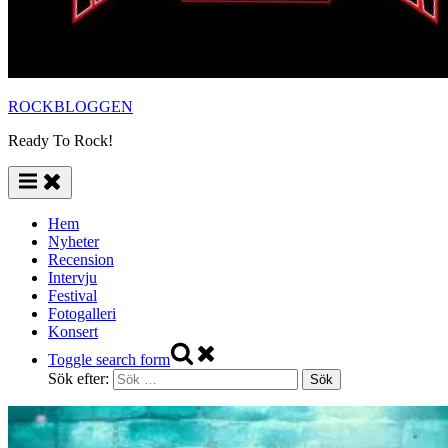
ROCKBLOGGEN
Ready To Rock!
Hem
Nyheter
Recension
Intervju
Festival
Fotogalleri
Konsert
Toggle search form
Sök efter: