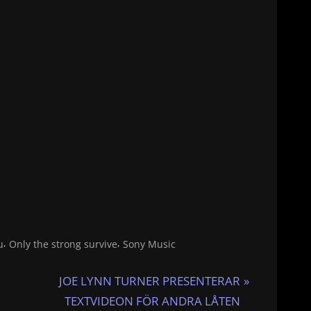
,
,
u
Only the strong survive
Sony Music
N
JOE LYNN TURNER PRESENTERAR
e
TEXTVIDEON FÖR ANDRA LÅTEN