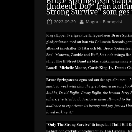
Bruce Springsteen släppe
(Indeed I Do)” från ko
Strong Survive” som ges
Posted
By
2022-09-29
Magnus Blomqvist
on
Bruce Sprin
Idag släpper Sverigeaktuella legendaren
glädjer fansen med att han via Columbia Records ger 
albumet innehåller 15 låtar och blir Bruce Springstee
Soul, Motown, Gamble and Huff, Stax och många fler g
The E Street Band
sång,
på blås, stråkarrangemang 
Lowell
Michelle Moore
Curtis King Jr.
Dennis Col
,
,
,
Bruce Springsteens
egna ord om det nya albumet: “
I
music to work with than the great American songbook 
Stubbs, David Ruffin, Jimmy Ruffin, the Iceman Jerry
others. I’ve tried to do justice to them all—and to the
audience to experience its beauty and joy, just as I hav
loved making it.”
Only The Strong Survive
“
” är inspelat i Thrill Hill
Lebret
Jon Landau
och exekutivt producerat av
. De