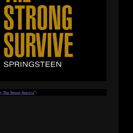
y The Strong Survive
”: