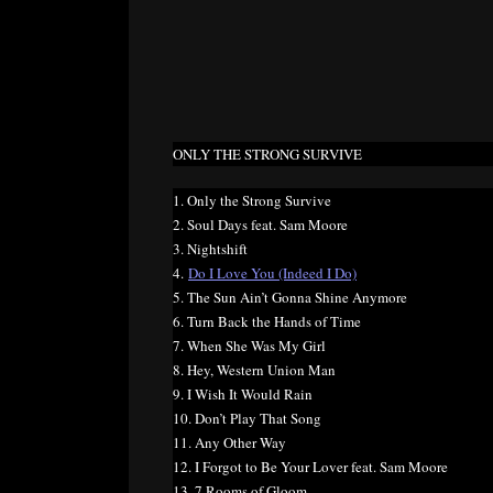
ONLY THE STRONG SURVIVE
1. Only the Strong Survive
2. Soul Days feat. Sam Moore
3. Nightshift
4.
Do I Love You (Indeed I Do)
5. The Sun Ain’t Gonna Shine Anymore
6. Turn Back the Hands of Time
7. When She Was My Girl
8. Hey, Western Union Man
9. I Wish It Would Rain
10. Don’t Play That Song
11. Any Other Way
12. I Forgot to Be Your Lover feat. Sam Moore
13. 7 Rooms of Gloom