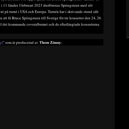
 i 11 länder. I februari 2023 återförenas Springsteen med sitt
g ut på turné i USA och Europa. Turnén har i skrivande stund sålt
n att få Bruce Springsteen till Sverige för tre konserter den 24, 26
ill det kommande coveralbumet och de efterlängtade konserterna
Thom Zimny
o)
” som är producerad av
: