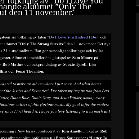
r tolkning av ”Do I Love You
mmande albumet ”Only The
 ut den 11 november.
gsteen
Do I Love You (Indeed I Do)
sin tolkning av låten ”
” och
Only The Strong Survive
ut albumet ”
” den 11 november. Det nya
ns 21:a studioalbum. Han gör personliga tolkningar och hyllar
Sam Moore
enrer. Albumet innehåller fina gästspel av
på
Rob Mathes
Soozie Tyrell
Lisa
av
och bakgrundssång av
,
lins
Fonzi Thornton
och
.
 wanted to make an album where I just sang. And what better
of the Sixties and Seventies? I’ve taken my inspiration from Levi
 Butler, Diana Ross, Dobie Gray, and Scott Walker, among many
 fabulous writers of this glorious music. My goal is for the modern
e since I first heard it. I hope you love listening to it as much as I
Ron Aniello
Rob
 Recording i New Jersey, producerat av
, mixat av
Letter To
t nya albumet blir uppföljaren till Bruce Springsteens “