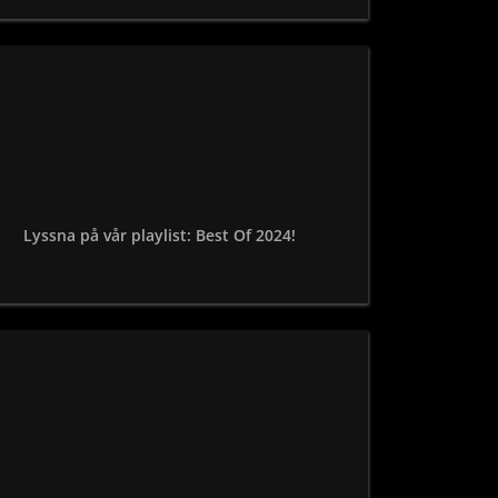
Lyssna på vår playlist: Best Of 2024!