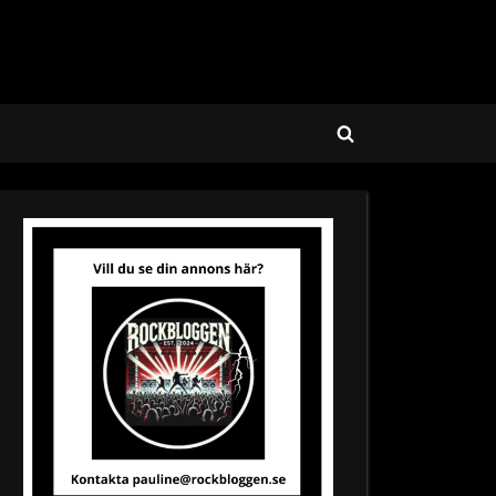
Toggle
search
form