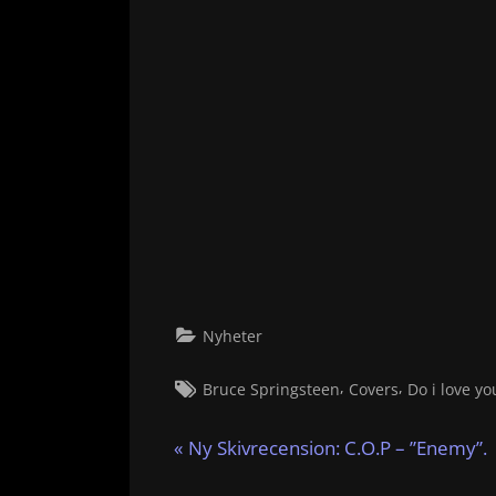
Nyheter
Tags:
,
,
Bruce Springsteen
Covers
Do i love yo
Inläggsnavigering
P
Ny Skivrecension: C.O.P – ”Enemy”.
r