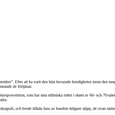
member”. Efter att ha varit den bäst bevarade hemligheten inom den tun
ännande de förtjänar.
powertrion, som har sina stilistiska rötter i slutet av 60- och 70-tale
ndra.
skografi, och borde tilltala fans av bandets tidigare släpp, de ovan näm