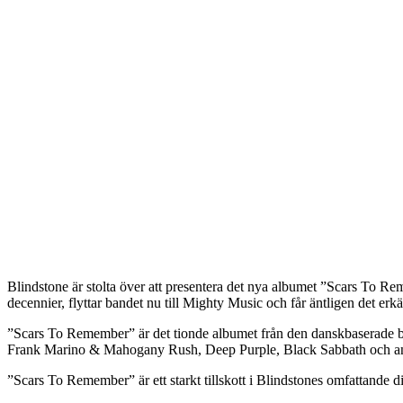
Blindstone är stolta över att presentera det nya albumet ”Scars To Re
decennier, flyttar bandet nu till Mighty Music och får äntligen det erk
”Scars To Remember” är det tionde albumet från den danskbaserade blues
Frank Marino & Mahogany Rush, Deep Purple, Black Sabbath och a
”Scars To Remember” är ett starkt tillskott i Blindstones omfattande di