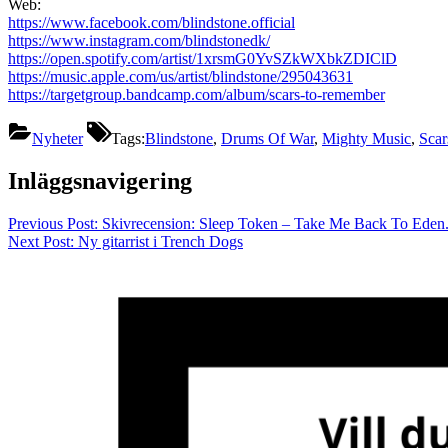
Web:
https://www.facebook.com/blindstone.official
https://www.instagram.com/blindstonedk/
https://open.spotify.com/artist/1xrsmG0YvSZkWXbkZDIClD
https://music.apple.com/us/artist/blindstone/295043631
https://targetgroup.bandcamp.com/album/scars-to-remember
Nyheter
Tags:
Blindstone
,
Drums Of War
,
Mighty Music
,
Sca
Inläggsnavigering
Previous Post:
Skivrecension: Sleep Token – Take Me Back To Eden
Next Post:
Ny gitarrist i Trench Dogs