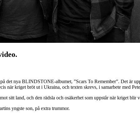
ideo.
n på det nya BLINDSTONE-albumet, ”Scars To Remember”. Det är uppe
cis när kriget bröt ut i Ukraina, och texten skrevs, i samarbete med Pet
t sitt land, och den rädsla och osäkerhet som uppstår när kriget blir v
rtins yngste son, på extra trummor.