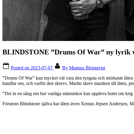
BLINDSTONE ”Drums Of War” ny lyrik v
Posted on
2023-07-07
By
Magnus Blomqvist
”Drums Of War” kan mycket väl vara den tyngsta och mörkaste låte
handlar om, och varför den skrevs. Martin skrev musiken till låten, pre
”Det är en sång om hur vanliga människor kan uppleva hotet om krig mo
Förutom Blindstone själva har låten även Xenius Jepsen Andersen, Ma