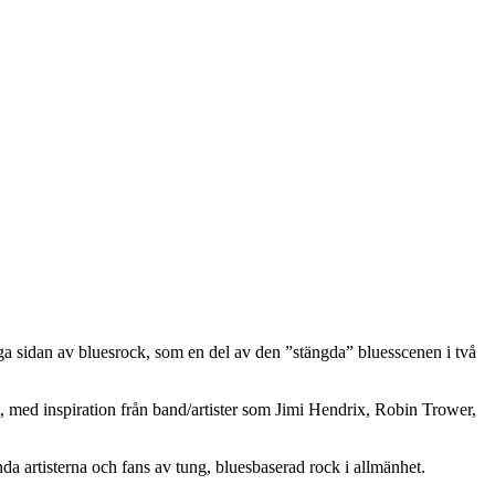
ga sidan av bluesrock, som en del av den ”stängda” bluesscenen i två
t, med inspiration från band/artister som Jimi Hendrix, Robin Trower,
nda artisterna och fans av tung, bluesbaserad rock i allmänhet.