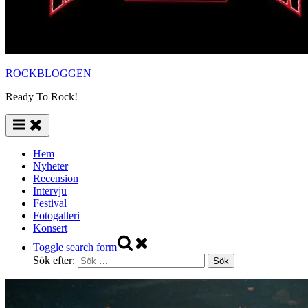
ROCKBLOGGEN
Ready To Rock!
Hem
Nyheter
Recension
Intervju
Festival
Fotogalleri
Konsert
Toggle search form
Sök efter: