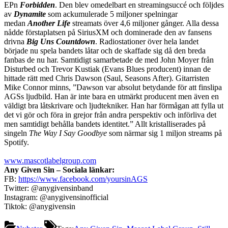
EPn
Forbidden
. Den blev omedelbart en streamingsuccé och följdes
av
Dynamite
som ackumulerade 5 miljoner spelningar
medan
Another Life
streamats över 4,6 miljoner gånger. Alla dessa
nådde förstaplatsen på SiriusXM och dominerade den av fansens
drivna
Big Uns Countdown
. Radiostationer över hela landet
började nu spela bandets låtar och de skaffade sig då den breda
fanbas de nu har. Samtidigt samarbetade de med John Moyer från
Disturbed och Trevor Kustiak (Evans Blues producent) innan de
hittade rätt med Chris Dawson (Saul, Seasons After). Gitarristen
Mike Connor minns, ”Dawson var absolut betydande för att finslipa
AGSs ljudbild. Han är inte bara en utmärkt producent men även en
väldigt bra låtskrivare och ljudtekniker. Han har förmågan att fylla ut
det vi gör och föra in grejor från andra perspektiv och införliva det
men samtidigt behålla bandets identitet.” Allt kristalliserades på
singeln
The Way I Say Goodbye
som närmar sig 1 miljon streams på
Spotify.
www.mascotlabelgroup.com
Any Given Sin – Sociala länkar:
FB:
https://www.facebook.com/yoursinAGS
Twitter: @anygivensinband
Instagram: @anygivensinofficial
Tiktok: @anygivensin