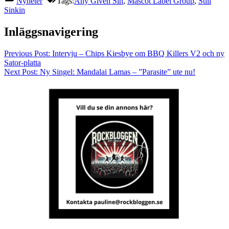
Nyheter
Tags:
Any Given Sin
,
Mascot Label Group
,
Still
Sinkin
Inläggsnavigering
Previous Post:
Intervju – Chips Kiesbye om BBQ Killers V2 och ny
Sator-platta
Next Post:
Ny Singel: Mandalai Lamas – ”Parasite” ute nu!