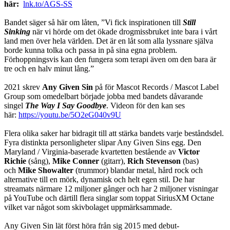
här:
lnk.to/AGS-SS
Bandet säger så här om låten, ”Vi fick inspirationen till
Still
Sinking
när vi hörde om det ökade drogmissbruket inte bara i vårt
land men över hela världen. Det är en låt som alla lyssnare själva
borde kunna tolka och passa in på sina egna problem.
Förhoppningsvis kan den fungera som terapi även om den bara är
tre och en halv minut lång.”
2021 skrev
Any Given Sin
på för Mascot Records / Mascot Label
Group som omedelbart började jobba med bandets dåvarande
singel
The Way I Say Goodbye
. Videon för den kan ses
här:
https://youtu.be/5O2eG040v9U
Flera olika saker har bidragit till att stärka bandets varje beståndsdel.
Fyra distinkta personligheter slipar Any Given Sins egg. Den
Maryland / Virginia-baserade kvartetten bestående av
Victor
Richie
(sång),
Mike Conner
(gitarr),
Rich Stevenson
(bas)
och
Mike Showalter
(trummor) blandar metal, hård rock och
alternative till en mörk, dynamisk och helt egen stil. De har
streamats närmare 12 miljoner gånger och har 2 miljoner visningar
på YouTube och därtill flera singlar som toppat SiriusXM Octane
vilket var något som skivbolaget uppmärksammade.
Any Given Sin lät först höra från sig 2015 med debut-