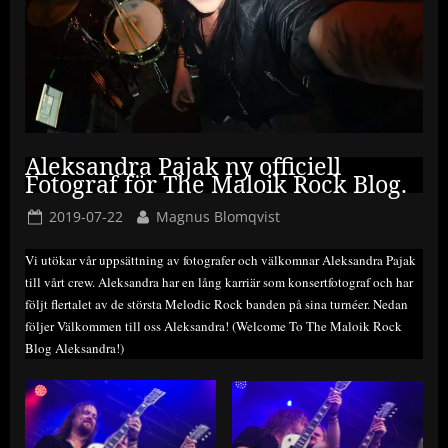
Aleksandra Pajak ny officiell
Fotograf för The Maloik Rock Blog.
Posted
By
2019-07-22
Magnus Blomqvist
on
Vi utökar vår uppsättning av fotografer och välkomnar Aleksandra Pajak
till vårt crew. Aleksandra har en lång karriär som konsertfotograf och har
följt flertalet av de största Melodic Rock banden på sina turnéer. Nedan
följer Välkommen till oss Aleksandra! (Welcome To The Maloik Rock
Blog Aleksandra!)