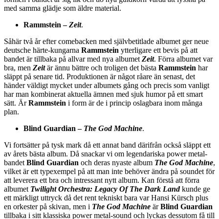
med samma glädje som äldre material.
Rammstein –
Zeit
.
Såhär två år efter comebacken med självbetitlade albumet ger neue
deutsche härte-kungarna
Rammstein
ytterligare ett bevis på att
bandet är tillbaka på allvar med nya albumet
Zeit
. Förra albumet var
bra, men
Zeit
är ännu bättre och troligen det bästa
Rammstein
har
släppt på senare tid. Produktionen är något råare än senast, det
händer väldigt mycket under albumets gång och precis som vanligt
har man kombinerat aktuella ämnen med sjuk humor på ett smart
sätt. Är
Rammstein
i form är de i princip oslagbara inom många
plan.
Blind Guardian –
The God Machine
.
Vi fortsätter på tysk mark då ett annat band därifrån också släppt ett
av årets bästa album. Då snackar vi om legendariska power metal-
bandet
Blind Guardian
och deras nyaste album
The God Machine
,
vilket är ett typexempel på att man inte behöver ändra på soundet för
att leverera ett bra och intressant nytt album. Kan förstå att förra
albumet
Twilight Orchestra: Legacy Of The Dark Land
kunde ge
ett märkligt uttryck då det rent tekniskt bara var Hansi Kürsch plus
en orkester på skivan, men i
The God Machine
är
Blind Guardian
tillbaka i sitt klassiska power metal-sound och lyckas dessutom få till