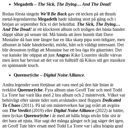
Megadeth –
The Sick, The Dying… And The Dead!
Redan första singeln
We’ll Be Back
gav ett tecken på att thrash
metal-legendarerna
Megadeth
hade nånting stort på gång och i
början av september fick vi det bekräftat.
The Sick, The Dying…
And The Dead!
är ett klockrent album och troligen det bästa bandet
släppt såhär på senare tid. Må hända att åren hunnit ifatt Dave
Mustaine då han inte längre har en lika skarp pipa som tidigare, men
albumet är både händelserikt, mörkt, hårt och väldigt intressant. Det
blir dessutom tydligt att Mustaine har ett bra öga för gitarrister. Det
var kanske lite otippat att just
Angra
s Kiko Loureiro skulle värvas
men åren har bevisat att det var en fullträff då Kikos stil ger musiken
en spännande touch.
Queensrÿche –
Digital Noise Alliance
.
Andra legender som förtjänar att vara med på den här listan är
tveklöst
Queensrÿche
. Fyra album utan Geoff Tate och med Todd
La Torre har varit lika med 2 bra album och 2 mästerverk. Vilket var
behövligt efter sämre tider som avslutades med floppen
Dedicated
To Chaos
(2011). På tal om mästerverken har jag svårt att avgöra
om
The Verdict
(2019) eller
Digital Noise Alliance
(2022) är bättre,
men lyckas
Queensrÿche
i år med att hålla höga nivån från sist är
det bara att njuta. Har sagt det många gånger och jag säger det igen,
att Geoff Tate blev ersatt med Todd La Torre var i allra högsta grad