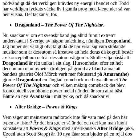
nödvändigt då det verkligen krävdes ny energi i bandet och Todd
har verkligen lyckats väcka liv i gamla prog metal-legender så var
helt vilsna. Det tackar vi för.
Dragonland
–
The Power Of The Nightstar
.
Nu snackar vi om ett svenskt band jag alltid funnit extremt
underskattat i Sverige av någon anledning, nämligen
Dragonland
.
Jag finner det väldigt olyckligt då de har visat sig vara strålande
musiker som är dessutom så kreativa att hela deras diskografi består
av konceptalbum och är dessutom välgjorda. Skulle vilja påstå att
Dragonland
är rätt unika i sitt slag. Hursomhelst, efter ett helt
decennium utan nyheter (troligen på grund av bland annat att
bandets gitarrist Olof Mörck varit mer fokuserad på
Amaranthe
)
gjorde
Dragonland
en längtad comeback med nya albumet
The
Power Of The Nightstar
och vilken mäktig comeback det blev.
Konceptuell symphonic power metal när den är som allra bäst.
Bättre än nya
Avantasia
i mitt tycke, och då snackar vi.
Alter Bridge –
Pawns & Kings
.
Vem säger att mainstream radiorock inte får vara med på den här
typen av listor? Är det bra grejer så är det och det kan man lugnt
konstatera att
Pawns & Kings
med amerikanska
Alter Bridge
(aka.
Creed
utan Scott Stapp) är. 10 nya låtar som bjuder på en rejäl dos