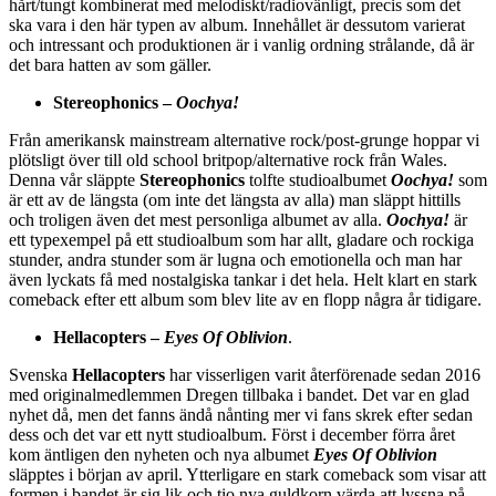
hårt/tungt kombinerat med melodiskt/radiovänligt, precis som det
ska vara i den här typen av album. Innehållet är dessutom varierat
och intressant och produktionen är i vanlig ordning strålande, då är
det bara hatten av som gäller.
Stereophonics –
Oochya!
Från amerikansk mainstream alternative rock/post-grunge hoppar vi
plötsligt över till old school britpop/alternative rock från Wales.
Denna vår släppte
Stereophonics
tolfte studioalbumet
Oochya!
som
är ett av de längsta (om inte det längsta av alla) man släppt hittills
och troligen även det mest personliga albumet av alla.
Oochya!
är
ett typexempel på ett studioalbum som har allt, gladare och rockiga
stunder, andra stunder som är lugna och emotionella och man har
även lyckats få med nostalgiska tankar i det hela. Helt klart en stark
comeback efter ett album som blev lite av en flopp några år tidigare.
Hellacopters
–
Eyes Of Oblivion
.
Svenska
Hellacopters
har visserligen varit återförenade sedan 2016
med originalmedlemmen Dregen tillbaka i bandet. Det var en glad
nyhet då, men det fanns ändå nånting mer vi fans skrek efter sedan
dess och det var ett nytt studioalbum. Först i december förra året
kom äntligen den nyheten och nya albumet
Eyes Of Oblivion
släpptes i början av april. Ytterligare en stark comeback som visar att
formen i bandet är sig lik och tio nya guldkorn värda att lyssna på