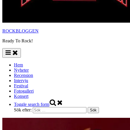
ROCKBLOGGEN
Ready To Rock!
Hem
Nyheter
Recension
Intervju
Festival
Fotogalleri
Konsert
Toggle search form
Sök efter: