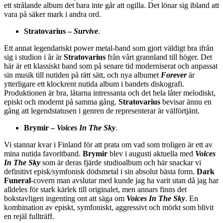
ett strålande album det bara inte går att ogilla. Det lönar sig ibland att
vara på säker mark i andra ord.
Stratovarius –
Survive
.
Ett annat legendariskt power metal-band som gjort väldigt bra ifrån
sig i studion i år är
Stratovarius
från vårt grannland till höger. Det
här är ett klassiskt band som på senare tid moderniserat och anpassat
sin musik till nutiden på rätt sätt, och nya albumet
Forever
är
ytterligare ett klockrent nutida album i bandets diskografi.
Produktionen är bra, låtarna intressanta och det hela låter melodiskt,
episkt och modernt på samma gång.
Stratovarius
bevisar ännu en
gång att legendstatusen i genren de representerar är välförtjänt.
Brymir –
Voices In The Sky
.
Vi stannar kvar i Finland för att prata om vad som troligen är ett av
mina nutida favoritband.
Brymir
blev i augusti aktuella med
Voices
In The Sky
som är deras fjärde studioalbum och här snackar vi
definitivt episk/symfonisk dödsmetal i sin absolut bästa form.
Dark
Funeral
-covern man avslutar med kunde jag ha varit utan då jag har
alldeles för stark kärlek till originalet, men annars finns det
bokstavligen ingenting ont att säga om
Voices In The Sky
. En
kombination av episkt, symfoniskt, aggressivt och mörkt som blivit
en rejäl fullträff.