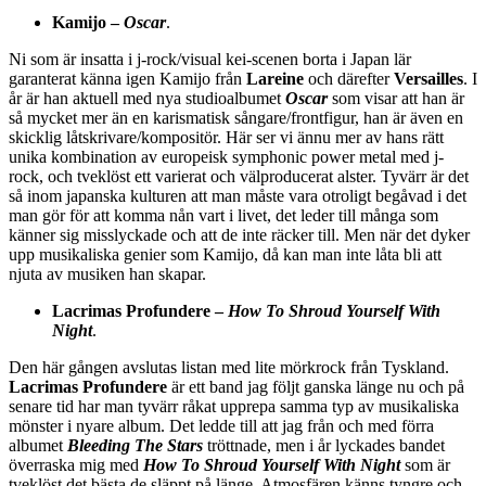
Kamijo –
Oscar
.
Ni som är insatta i j-rock/visual kei-scenen borta i Japan lär
garanterat känna igen Kamijo från
Lareine
och därefter
Versailles
. I
år är han aktuell med nya studioalbumet
Oscar
som visar att han är
så mycket mer än en karismatisk sångare/frontfigur, han är även en
skicklig låtskrivare/kompositör. Här ser vi ännu mer av hans rätt
unika kombination av europeisk symphonic power metal med j-
rock, och tveklöst ett varierat och välproducerat alster. Tyvärr är det
så inom japanska kulturen att man måste vara otroligt begåvad i det
man gör för att komma nån vart i livet, det leder till många som
känner sig misslyckade och att de inte räcker till. Men när det dyker
upp musikaliska genier som Kamijo, då kan man inte låta bli att
njuta av musiken han skapar.
Lacrimas Profundere –
How To Shroud Yourself With
Night
.
Den här gången avslutas listan med lite mörkrock från Tyskland.
Lacrimas Profundere
är ett band jag följt ganska länge nu och på
senare tid har man tyvärr råkat upprepa samma typ av musikaliska
mönster i nyare album. Det ledde till att jag från och med förra
albumet
Bleeding The Stars
tröttnade, men i år lyckades bandet
överraska mig med
How To Shroud Yourself With Night
som är
tveklöst det bästa de släppt på länge. Atmosfären känns tyngre och