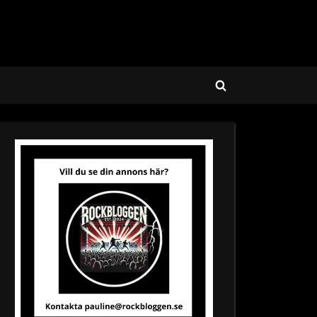
Toggle
search
form