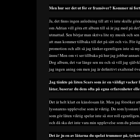
Men hur ser det ut för er framöver? Kommer ni for
Ja, det finns ingen anledning till att vi inte skulle gör
om Adrian vill göra ett album till så är jag med på det
utmattad. Sen börjar man skriva lite ny musik och sen
att man kommer tillbaka till det på sätt och vis. För 
promotion och allt så jag tänker egentligen inte så 
ännu! Men om vi ser tillbaka på hur jag jobbar annar
Dog album, det var länge sen nu och så vill jag självk
jag ingen aning om men jag är definitivt exalterad öve
Jag tänkte på låten Scars som är en väldigt vacker
låtar, baserar du dem ofta på egna erfarenheter ell
Det är helt klart en känslosam låt. Men jag försöker at
lyssnarens upplevelse som är viktig. Du som lyssnare l
som gör låten viktig spelar inte så stor roll egentlige
och då ska det inte vara min upplevelse som du påmi
Det är ju en av låtarna du spelat trummor på, tycker