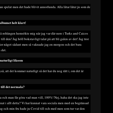
n spelat men det hade blivit annorlunda. Alla låtar låter ju som de
albumet helt klart!
å refrängen hemsökte mig när jag var där nere i Turks and Caicos
ll den! Jag höll bokstavligt talat på att bli galen av det! Jag tror
ller något sådant men så vaknade jag en morgon och det bara
 det.
 naturligt liksom
kså, att det kommer naturligt så det har du nog rätt i, om det är
 till det normala?
rna och man får göra vad man vill, 100%! Nej, haha det ska jag inte
knat i allt detta? Vi har kunnat vara sociala men med en begränsad
 Jag och min fru hade ju Covid till och med men som tur var den