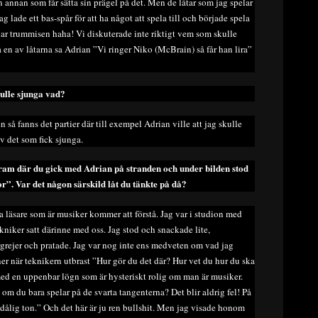
 annan som får sätta sin prägel på det. Men de låtar som jag spelar
g lade ett bas-spår för att ha något att spela till och började spela
 var trummisen haha! Vi diskuterade inte riktigt vem som skulle
å en av låtarna sa Adrian ”Vi ringer Niko (McBrain) så får han lira”
ulle sjunga vad?
n så fanns det partier där till exempel Adrian ville att jag skulle
v det som fick sjunga.
agram där du gick med Adrian på stranden och under bilden stod
r”. Var det någon särskild låt du tänkte på då?
ra läsare som är musiker kommer att förstå. Jag var i studion med
iker satt därinne med oss. Jag stod och snackade lite,
grejer och pratade. Jag var nog inte ens medveten om vad jag
er när teknikern utbrast ”Hur gör du det där? Hur vet du hur du ska
 med en uppenbar lögn som är hysteriskt rolig om man är musiker.
l om du bara spelar på de svarta tangenterna? Det blir aldrig fel! På
l/dålig ton.” Och det här är ju ren bullshit. Men jag visade honom