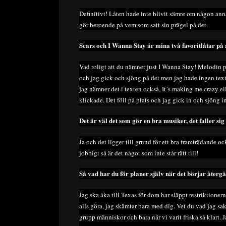
Definitivt! Låten hade inte blivit sämre om någon anna
gör beroende på vem som satt sin prägel på det.
Scars och I Wanna Stay är mina två favoritlåtar på 
Vad roligt att du nämner just I Wanna Stay! Melodin p
och jag gick och sjöng på det men jag hade ingen text ti
jag nämner det i texten också, It´s making me crazy e
klickade. Det föll på plats och jag gick in och sjöng in
Det är väl det som gör en bra musiker, det faller sig
Ja och det ligger till grund för ett bra framträdande oc
jobbigt så är det något som inte står rätt till!
Så vad har du för planer själv när det börjar återgå
Jag ska åka till Texas för dom har släppt restriktione
alls göra, jag skämtar bara med dig. Vet du vad jag sa
grupp människor och bara när vi varit friska så klart.