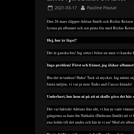
Posted
By
2021-03-17
Pauline Pousar
on
Den 26 mars släpper Adrian Smith och Richie Kotzen d
lyssna på albumet och sen prata lite med Richie Kotz
Hej, hur är läget?
Det är ganska bra! Jag sitter i bilen nu men vi kanske
Inga problem! Först och främst, jag älskar albumet
Bra det är tanken! Haha! Tack så mycket. Jag måste säg
bästa miljön, vi var ju nere Turks and Caicos Islands!
Underbart, hur kom ni på att ni skulle göra det här
Det var faktiskt Adrians frus idé, vi har ju varit vänn
gångerna sa hans fru Nathalie (Dufresne-Smith) att vi 
ena ledde till det andra och här är vi nu! Med ett albu