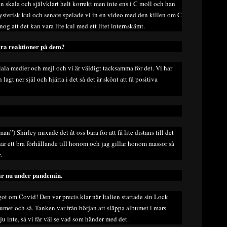
n skala och självklart helt korrekt men inte ens i C moll och han
hysterisk kul och senare spelade vi in en video med den killen om C
og att det kan vara lite kul med ett litet internskämt.
några reaktioner på dem?
ciala medier och mejl och vi är väldigt tacksamma för det. Vi har
agt ner själ och hjärta i det så det är skönt att få positiva
n”) Shirley mixade det åt oss bara för att få lite distans till det
 har ett bra förhållande till honom och jag gillar honom massor så
.
här nu under pandemin.
ot om Covid! Den var precis klar när Italien startade sin Lock
umet och så. Tanken var från början att släppa albumet i mars
ju inte, så vi får väl se vad som händer med det.