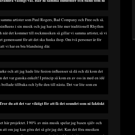
r varandra väldigt väl. Har ni samma influenser och band som ni
r samma artister som Paul Rogers, Bad Company och Free och så.
influens i sin musik och jag har en lite mer traditionell Rhythm
 när det kommer till rockmusiken så gillar vi samma artister, så vi
ket gemensamt för att det ska funka ihop. Om två personer är för
att vi har en bra blandning där.
arke och att jag hade lite fusion-influenser så då och då kom det
 det var ganska enkelt! I princip så kom en av oss in med en idé
bollade tillbaka och lyfte den till nästa. Det var lite som en
or du att det var viktigt för att få det soundet som ni faktiskt
det här projektet. I 90% av min musik spelar jag basen själv och
 att om jag kan göra det så gör jag det. Kan det föra musiken