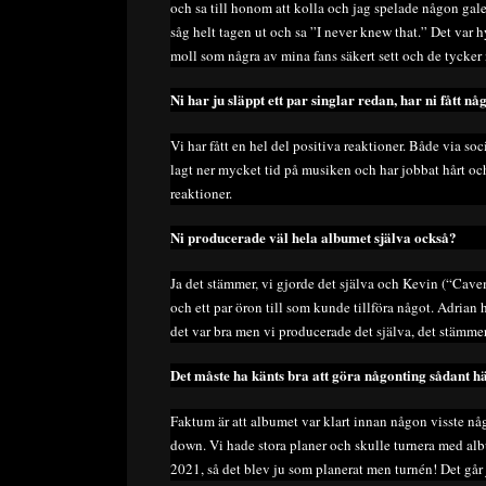
och sa till honom att kolla och jag spelade någon gale
såg helt tagen ut och sa ”I never knew that.” Det var 
moll som några av mina fans säkert sett och de tycker n
Ni har ju släppt ett par singlar redan, har ni fått 
Vi har fått en hel del positiva reaktioner. Både via so
lagt ner mycket tid på musiken och har jobbat hårt och l
reaktioner.
Ni producerade väl hela albumet själva också?
Ja det stämmer, vi gjorde det själva och Kevin (“Cavema
och ett par öron till som kunde tillföra något. Adrian
det var bra men vi producerade det själva, det stämmer
Det måste ha känts bra att göra någonting sådant 
Faktum är att albumet var klart innan någon visste någ
down. Vi hade stora planer och skulle turnera med alb
2021, så det blev ju som planerat men turnén! Det går 