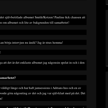
et självbetitlade albumet Smith/Kotzen! Pauline fick chansen att
en om albumet och lite av bakgrunden till samarbetet!
 kan börja intervjun nu ändå? Jag är strax hemma!
!
a att det är det enklaste albumet jag någonsin spelat in och i den
 samarbetet?
er väldigt länge och har haft jamsessions i Adrians hus och en av
borde göra någonting av det och jag var självklart med på det. Det
m!