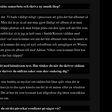
tsätta samarbeta och skriva ny musik ihop?
a det. Vi hade väldigt roligt i processen att göra det här albumet så
! Men det är ju så att när man gjort färdigt ett album så är man
 släpps plattan och man börjar prata om den igen och det blir som
ögonblicket så är jag ju helt inne i Smith/Kotzen världen med
mycket vad som kommer sen när det här albumet inte ens kommit ut
s så kommer det nog ett nytt soloalbum och antagligen ett Winery
lart göra ett album till med Adrian. Vilket som kommer först har
r det här släppet!
 låt med känslosam text. Hur tänker du när du skriver sådana
er skriver du utifrån saker som sker omkring dig?
t inte berätta så mycket om sådana här låtar själv utan det är
äser ju in din egen känsla om det är ett minne eller en situation
n. Det är hur du som lyssnare kan tillgodose dig låten som räknas
nns om.
 du att det påverkat resultatet på något vis?