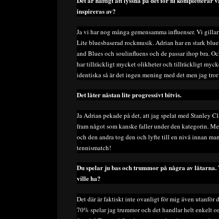
Det är häftigt att lyssna på det för ni komplettera
inspireras av?
Ja vi har nog många gemensamma influenser. Vi gilla
Lite bluesbaserad rockmusik. Adrian har en stark blues
and Blues och soulinfluens och de passar ihop bra. Och
har tillräckligt mycket olikheter och tillräckligt myc
identiska så är det ingen mening med det men jag tror 
Det låter nästan lite progressivt bitvis.
Ja Adrian pekade på det, att jag spelat med Stanley Cl
fram något som kanske faller under den kategorin. Men
och den andra tog den och lyfte till en nivå innan man 
tennismatch!
Du spelar ju bas och trummor på några av låtarna. Tr
ville ha?
Det där är faktiskt inte ovanligt för mig även utanför 
70% spelar jag trummor och det handlar helt enkelt om