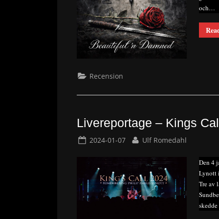
och…
Rea
Recension
Livereportage – Kings Ca
Posted
By
2024-01-07
Ulf Romedahl
on
Den 4 j
Lynott 
Tre av 
Sundber
skedde