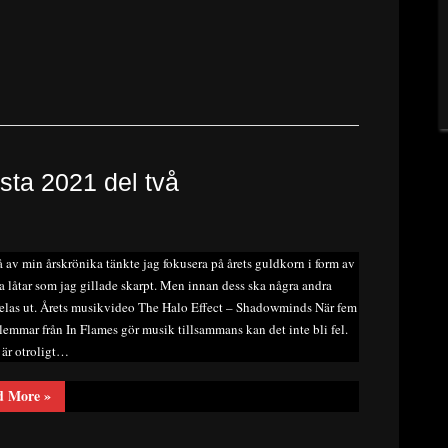
sta 2021 del två
vå av min årskrönika tänkte jag fokusera på årets guldkorn i form av
a låtar som jag gillade skarpt. Men innan dess ska några andra
delas ut. Årets musikvideo The Halo Effect – Shadowminds När fem
lemmar från In Flames gör musik tillsammans kan det inte bli fel.
är otroligt…
“Redaktör
d More
»
Romedahls
årslista
2021