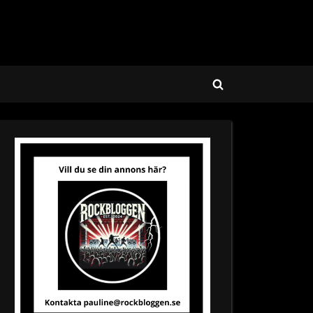
Toggle
search
form