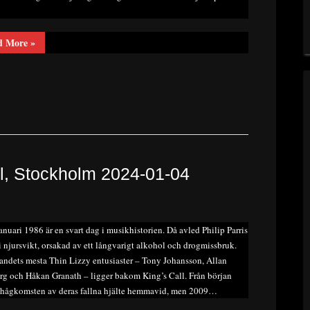
“Recension
d More
»
–
Zan/Cody
–
Beautiful
N’
Damned”
ll, Stockholm 2024-01-04
anuari 1986 är en svart dag i musikhistorien. Då avled Philip Parris
i njursvikt, orsakad av ett långvarigt alkohol och drogmissbruk.
landets mesta Thin Lizzy entusiaster – Tony Johansson, Allan
g och Håkan Granath – ligger bakom King’s Call. Från början
 hågkomsten av deras fallna hjälte hemmavid, men 2009…