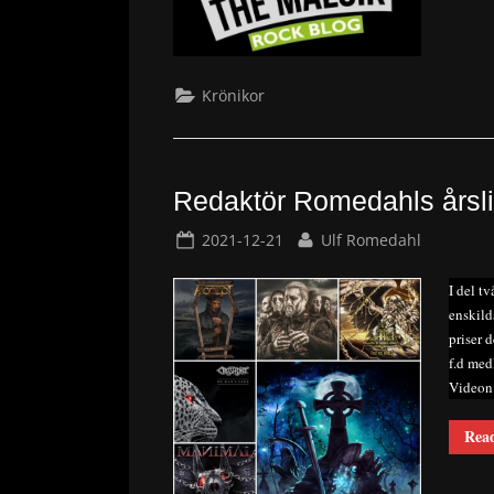
Krönikor
Redaktör Romedahls årsli
Posted
By
2021-12-21
Ulf Romedahl
on
I del t
enskild
priser 
f.d med
Videon 
Rea