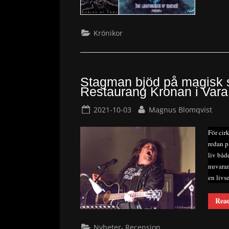
Krönikor
Stagman bjöd på magisk st
Restaurang Kronan i Vara
Posted
By
2021-10-03
Magnus Blomqvist
on
För cir
redan p
liv båd
nuvaran
en livs
Rea
,
Nyheter
Recension