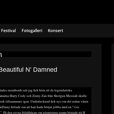
Festival
Fotogalleri
Konsert
n
Beautiful N’ Damned
lades inombords när jag fick höra att de legendariska
marna Harry Cody och Zinny Zan från Shotgun Messiah skulle
sik tillsammans igen. Undertecknad fick nys om det redan våren
rZinny hittade om att han hade börjat jobba med en ”viss
st”. På den givna följdfrågan om gitarristens namn började på H