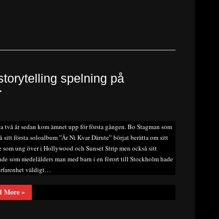
del
två”
orytelling spelning på
.
ka två år sedan kom ämnet upp för första gången. Bo Stagman som
å sitt första soloalbum ”Är Ni Kvar Därute” börjat berätta om sitt
e som ung över i Hollywood och Sunset Strip men också sitt
de som medelålders man med barn i en förort till Stockholm hade
erfarenhet väldigt…
“Stagman
d More
»
bjöd
på
magisk
storytelling