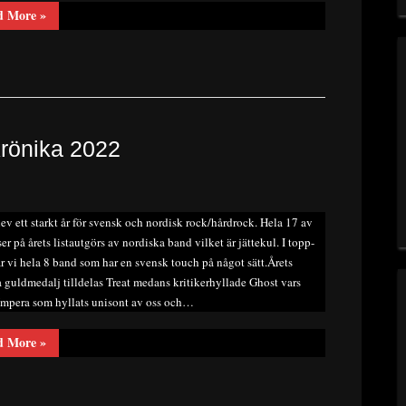
“Livereportage
d More
»
–
Kings
Call,
Stockholm
2024-
01-
04”
rönika 2022
ev ett starkt år för svensk och nordisk rock/hårdrock. Hela 17 av
ser på årets listautgörs av nordiska band vilket är jättekul. I topp-
ar vi hela 8 band som har en svensk touch på något sätt.Årets
a guldmedalj tilldelas Treat medans kritikerhyllade Ghost vars
mpera som hyllats unisont av oss och…
“Redaktör
d More
»
Romedahls
årskrönika
2022”