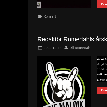
Rea
Konsert
Redaktör Romedahls årsk
Posted
By
2022-12-17
Ulf Romedahl
on
2022 bl
20 plat
10 hitt
solklar
album I
Rea