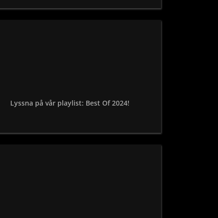
Lyssna på vår playlist: Best Of 2024!