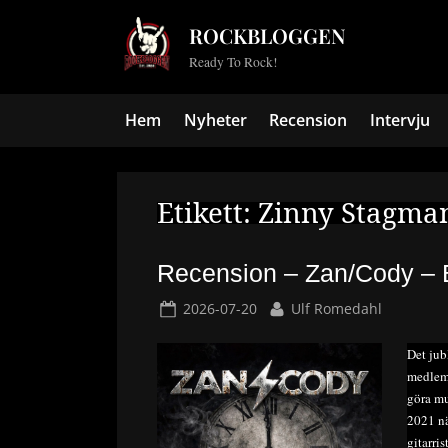
Skip
ROCKBLOGGEN
to
Ready To Rock!
content
Hem
Nyheter
Recension
Intervju
Etikett:
Zinny Stagma
Recension – Zan/Cody – 
Posted
By
2026-07-20
Ulf Romedahl
on
Det jub
medlem
göra mu
2021 nä
gitarri